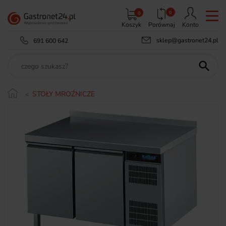
0
0
Koszyk
Porównaj
Konto
sklep@gastronet24.pl
691 600 642

STOŁY MROŹNICZE