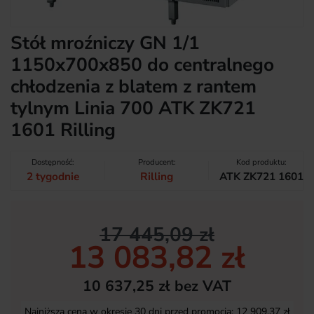
Stół mroźniczy GN 1/1
1150x700x850 do centralnego
chłodzenia z blatem z rantem
tylnym Linia 700 ATK ZK721
1601 Rilling
Dostępność:
Producent:
Kod produktu:
2 tygodnie
Rilling
ATK ZK721 1601
17 445,09 zł
13 083,82 zł
10 637,25 zł bez VAT
Najniższa cena w okresie 30 dni przed promocją:
12 909,37 zł