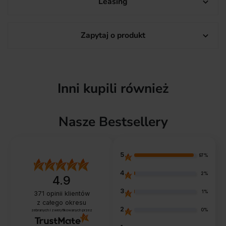
Leasing

Zapytaj o produkt

Inni kupili również
Nasze Bestsellery
5
97%
4
2%
4.9
3
1%
371
opinii klientów
z całego okresu
2
0%
zebranych i zweryfikowanych przez