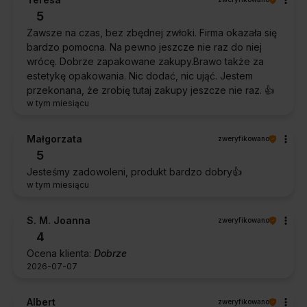
5
Zawsze na czas, bez zbędnej zwłoki. Firma okazała się
bardzo pomocna. Na pewno jeszcze nie raz do niej
wrócę. Dobrze zapakowane zakupy.Brawo także za
estetykę opakowania. Nic dodać, nic ująć. Jestem
przekonana, że zrobię tutaj zakupy jeszcze nie raz. 👍️
w tym miesiącu
Małgorzata
zweryfikowano
5
Jesteśmy zadowoleni, produkt bardzo dobry👍️
w tym miesiącu
S. M. Joanna
zweryfikowano
4
Ocena klienta:
Dobrze
2026-07-07
Albert
zweryfikowano