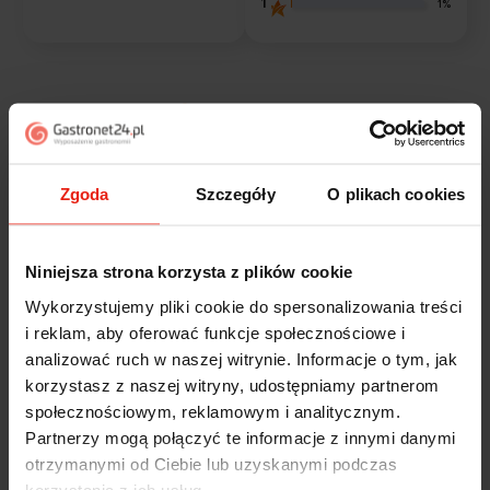
1
1%
Opinie klientów
Jak zbieramy opinie?
filtry
Zgoda
Szczegóły
O plikach cookies
Alicja
zweryfikowano
Niniejsza strona korzysta z plików cookie
5
Wykorzystujemy pliki cookie do spersonalizowania treści
Jestem zaskoczona, że ta paczka dotarła do mnie tak
i reklam, aby oferować funkcje społecznościowe i
szybko. Paczka dotarła cała i zdrowa. Szybko,
analizować ruch w naszej witrynie. Informacje o tym, jak
sprawnie, bez problemów. Bardzo pomocna obsługa
klienta.
korzystasz z naszej witryny, udostępniamy partnerom
dzisiaj
społecznościowym, reklamowym i analitycznym.
Partnerzy mogą połączyć te informacje z innymi danymi
Magdalena
zweryfikowano
otrzymanymi od Ciebie lub uzyskanymi podczas
5
korzystania z ich usług.