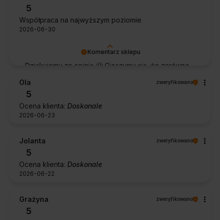
5
Współpraca na najwyższym poziomie
2026-06-30
Komentarz sklepu
Dziękujemy za opinię 🙂 Cieszymy się, że zarówno
współpraca, jak i zakup spełniły Pana oczekiwania.
Ola
zweryfikowano
Dziękujemy za zaufanie.
5
Ocena klienta:
Doskonale
2026-06-23
Jolanta
zweryfikowano
5
Ocena klienta:
Doskonale
2026-06-22
Grażyna
zweryfikowano
5