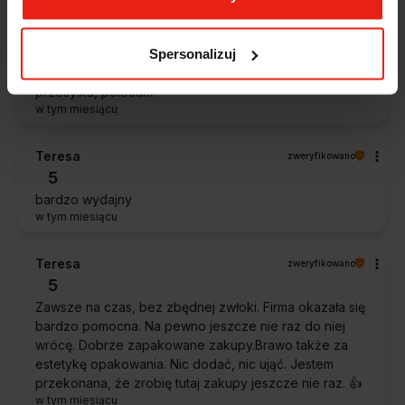
Roman
zweryfikowano
5
Spersonalizuj
Prawidłowo zapakowana i dobrze zabezpieczona
przesyłka, polecam.
w tym miesiącu
Teresa
zweryfikowano
5
bardzo wydajny
w tym miesiącu
Teresa
zweryfikowano
5
Zawsze na czas, bez zbędnej zwłoki. Firma okazała się
bardzo pomocna. Na pewno jeszcze nie raz do niej
wrócę. Dobrze zapakowane zakupy.Brawo także za
estetykę opakowania. Nic dodać, nic ująć. Jestem
przekonana, że zrobię tutaj zakupy jeszcze nie raz. 👍️
w tym miesiącu