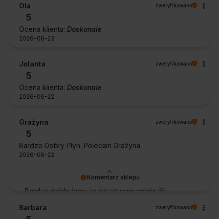
Ola
zweryfikowano
Dziękujemy za zaufanie.
5
Ocena klienta:
Doskonale
2026-06-23
Jolanta
zweryfikowano
5
Ocena klienta:
Doskonale
2026-06-22
Grażyna
zweryfikowano
5
Bardzo Dobry Płyn. Polecam Grażyna
2026-06-22
Komentarz sklepu
Bardzo dziękujemy za pozytywną opinię 🙂
Życzymy, aby płyn nadal zapewniał doskonałe
Barbara
zweryfikowano
efekty przy każdym użyciu.