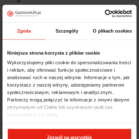
5
Ekspresowa dostawa, super. Obsługa bardzo pomocna,
chętnie podpowie i doradzi. Opakowanie dokładnie
zabezpieczone. Bardzo kulturalna obsługa, krótkie
terminy realizacji. 👍️
Zgoda
Szczegóły
O plikach cookies
w tym tygodniu
Stefan
zweryfikowano
Niniejsza strona korzysta z plików cookie
5
Wykorzystujemy pliki cookie do spersonalizowania treści
Przesympatyczna obsługa. Zachęcam każdego do
i reklam, aby oferować funkcje społecznościowe i
zakupów w tym sklepie. Precyzyjny czas dostawy,
jestem pod wrażeniem. Przesyłka została doskonale
analizować ruch w naszej witrynie. Informacje o tym, jak
zabezpieczona. Produkty, serwis, dostawa- wszystko
korzystasz z naszej witryny, udostępniamy partnerom
na najwyższym poziomie.
społecznościowym, reklamowym i analitycznym.
w tym tygodniu
Partnerzy mogą połączyć te informacje z innymi danymi
otrzymanymi od Ciebie lub uzyskanymi podczas
Zbigniew
zweryfikowano
korzystania z ich usług.
5
Ocena klienta:
Doskonale
w tym miesiącu
Zezwól na wszystkie