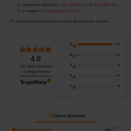
numerami telefonów:
691 600 642
lub
506 166 744
e-mailem:
sklep@gastronet24.pl
Po kontakcie potwierdzimy termin dostępności towaru
5
97%
4
2%
4.9
3
1%
371
opinii klientów
z całego okresu
2
0%
zebranych i zweryfikowanych przez
1
1%
Opinie klientów
Jak zbieramy opinie?
filtry