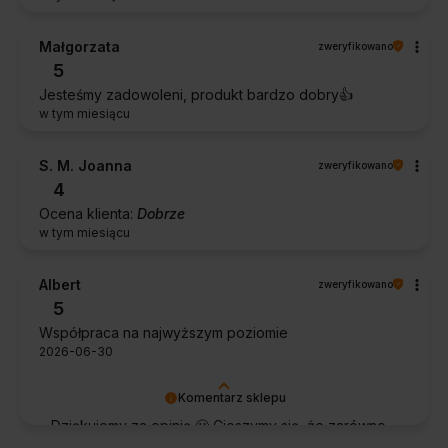
Małgorzata
zweryfikowano
5
Jesteśmy zadowoleni, produkt bardzo dobry👍️
w tym miesiącu
S. M. Joanna
zweryfikowano
4
Ocena klienta:
Dobrze
w tym miesiącu
Albert
zweryfikowano
5
Współpraca na najwyższym poziomie
2026-06-30
Komentarz sklepu
Dziękujemy za opinię 🙂 Cieszymy się, że zarówno
współpraca, jak i zakup spełniły Pana oczekiwania.