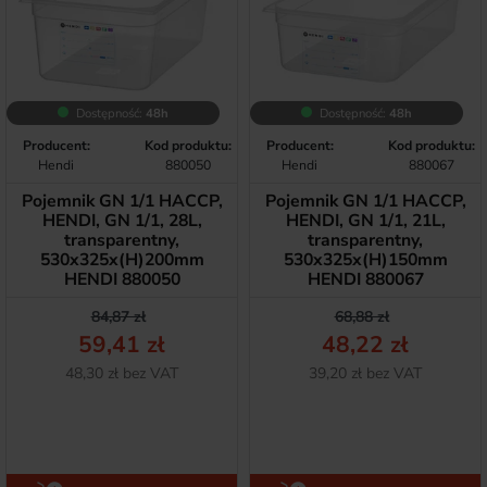
Dostępność:
48h
Dostępność:
48h
Producent:
Kod produktu:
Producent:
Kod produktu:
Hendi
880050
Hendi
880067
Pojemnik GN 1/1 HACCP,
Pojemnik GN 1/1 HACCP,
HENDI, GN 1/1, 28L,
HENDI, GN 1/1, 21L,
transparentny,
transparentny,
530x325x(H)200mm
530x325x(H)150mm
HENDI 880050
HENDI 880067
Cena podstawowa
Cena
Cena podstawow
Cena
84,87 zł
68,88 zł
59,41 zł
48,22 zł
Netto
Netto
48,30 zł bez VAT
39,20 zł bez VAT