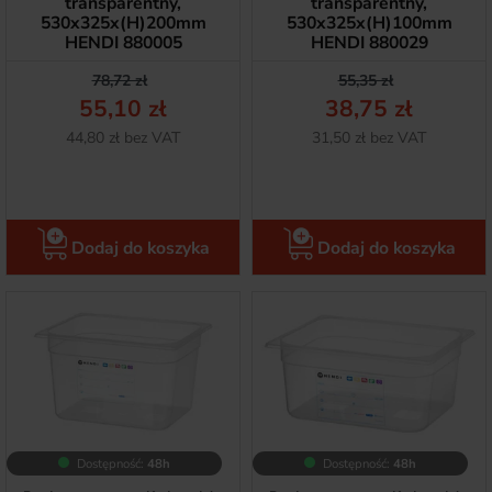
transparentny,
transparentny,
530x325x(H)200mm
530x325x(H)100mm
HENDI 880005
HENDI 880029
Cena podstawowa
Cena
Cena podstawow
Cena
78,72 zł
55,35 zł
55,10 zł
38,75 zł
Netto
Netto
44,80 zł bez VAT
31,50 zł bez VAT
Dodaj do koszyka
Dodaj do koszyka
Dostępność:
48h
Dostępność:
48h