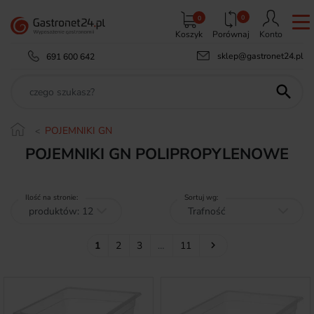
0
0
Koszyk
Porównaj
Konto
sklep@gastronet24.pl
691 600 642

POJEMNIKI GN
POJEMNIKI GN POLIPROPYLENOWE
Ilość na stronie:
Sortuj wg:
Następny
1
2
3
…
11
