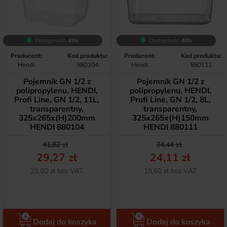
Dostępność:
48h
Dostępność:
48h
Producent:
Kod produktu:
Producent:
Kod produktu:
Hendi
880104
Hendi
880111
Pojemnik GN 1/2 z
Pojemnik GN 1/2 z
polipropylenu, HENDI,
polipropylenu, HENDI,
Profi Line, GN 1/2, 11L,
Profi Line, GN 1/2, 8L,
transparentny,
transparentny,
325x265x(H)200mm
325x265x(H)150mm
HENDI 880104
HENDI 880111
Cena podstawowa
Cena
Cena podstawow
Cena
41,82 zł
34,44 zł
29,27 zł
24,11 zł
Netto
Netto
23,80 zł bez VAT
19,60 zł bez VAT
Dodaj do koszyka
Dodaj do koszyka