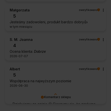
Małgorzata
zweryfikowano
5
Jesteśmy zadowoleni, produkt bardzo dobry👍️
w tym miesiącu
S. M. Joanna
zweryfikowano
4
Ocena klienta:
Dobrze
2026-07-07
Albert
zweryfikowano
5
Współpraca na najwyższym poziomie
2026-06-30
Komentarz sklepu
Dziękujemy za opinię 🙂 Cieszymy się, że zarówno
współpraca, jak i zakup spełniły Pana oczekiwania.