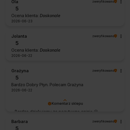
Ola
zweryfikowano
Dziękujemy za zaufanie.
5
Ocena klienta:
Doskonale
2026-06-23
Jolanta
zweryfikowano
5
Ocena klienta:
Doskonale
2026-06-22
Grażyna
zweryfikowano
5
Bardzo Dobry Płyn. Polecam Grażyna
2026-06-22
Komentarz sklepu
Bardzo dziękujemy za pozytywną opinię 🙂
Życzymy, aby płyn nadal zapewniał doskonałe
Barbara
zweryfikowano
efekty przy każdym użyciu.
5