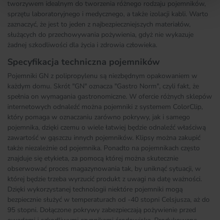
tworzywem idealnym do tworzenia różnego rodzaju pojemników,
sprzętu laboratoryjnego i medycznego, a także izolacji kabli. Warto
zaznaczyć, że jest to jeden z najbezpieczniejszych materiałów,
służących do przechowywania pożywienia, gdyż nie wykazuje
żadnej szkodliwości dla życia i zdrowia człowieka.
Specyfikacja techniczna pojemników
Pojemniki GN z polipropylenu są niezbędnym opakowaniem w
każdym domu. Skrót "GN" oznacza "Gastro Norm", czyli fakt, że
spełnia on wymagania gastronomiczne. W ofercie różnych sklepów
internetowych odnaleźć można pojemniki z systemem ColorClip,
który pomaga w oznaczaniu zarówno pokrywy, jak i samego
pojemnika, dzięki czemu o wiele łatwiej będzie odnaleźć właściwą
zawartość w gąszczu innych pojemników. Klipsy można zakupić
także niezależnie od pojemnika. Ponadto na pojemnikach często
znajduje się etykieta, za pomocą której można skutecznie
obserwować proces magazynowania tak, by uniknąć sytuacji, w
której będzie trzeba wyrzucić produkt z uwagi na datę ważności.
Dzięki wykorzystanej technologii niektóre pojemniki mogą
bezpiecznie służyć w temperaturach od -40 stopni Celsjusza, aż do
95 stopni. Dołączone pokrywy zabezpieczają pożywienie przed