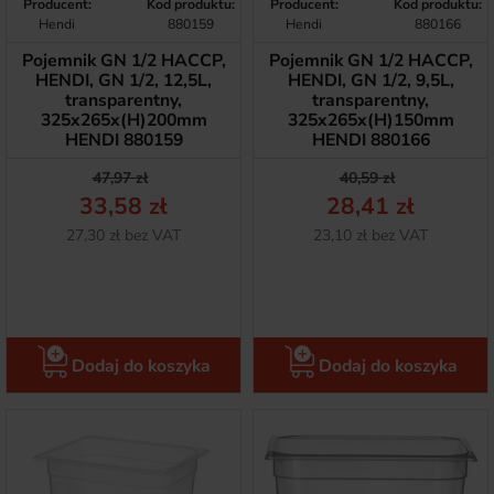
Producent:
Kod produktu:
Producent:
Kod produktu:
Hendi
880159
Hendi
880166
Pojemnik GN 1/2 HACCP,
Pojemnik GN 1/2 HACCP,
HENDI, GN 1/2, 12,5L,
HENDI, GN 1/2, 9,5L,
transparentny,
transparentny,
325x265x(H)200mm
325x265x(H)150mm
HENDI 880159
HENDI 880166
Cena podstawowa
Cena
Cena podstawow
Cena
47,97 zł
40,59 zł
33,58 zł
28,41 zł
Netto
Netto
27,30 zł bez VAT
23,10 zł bez VAT
Dodaj do koszyka
Dodaj do koszyka