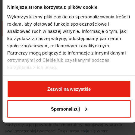
Niniejsza strona korzysta z plików cookie
Wykorzystujemy pliki cookie do spersonalizowania treści i
reklam, aby oferować funkcje społecznościowe i
FILTRU
Dodaj do koszyka
Dodaj do koszyka
analizować ruch w naszej witrynie. Informacje o tym, jak
korzystasz z naszej witryny, udostępniamy partnerom
Pokazano 1-12 z 121 pozycji
społecznościowym, reklamowym i analitycznym.
Partnerzy mogą połączyć te informacje z innymi danymi
Następny
1
2
3
…
11

otrzymanymi od Ciebie lub uzyskanymi podczas
korzystania z ich usług.
Jednym z najczęściej stosowanych tworzyw sztucznych jest
polipropylen. Branża przemysłowa ceni go, obok polietylenu, za
łatwość przetwarzania, dzięki czemu może z niego powstawać
wiele produktów, takich jak pojemniki.
Zezwól na wszystkie
Pojemniki polipropylenowe
Jest to organiczny związek chemiczny, który odznacza się brakiem
Spersonalizuj
zapachu, niepalnością oraz tym, że nie pochłania wody. Ponieważ
jest termoplastyczny, pod wpływem wysokiej temperatury staje się
elastyczny, a po powrocie do temperatury pokojowej, wraca do
swej poprzedniej twardości. Dzięki temu staje się wręcz