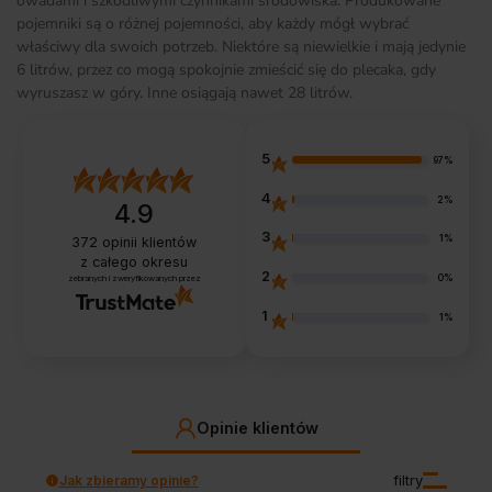
owadami i szkodliwymi czynnikami środowiska. Produkowane
pojemniki są o różnej pojemności, aby każdy mógł wybrać
właściwy dla swoich potrzeb. Niektóre są niewielkie i mają jedynie
6 litrów, przez co mogą spokojnie zmieścić się do plecaka, gdy
wyruszasz w góry. Inne osiągają nawet 28 litrów.
5
97%
4
2%
4.9
3
1%
372
opinii klientów
z całego okresu
2
0%
zebranych i zweryfikowanych przez
1
1%
Opinie klientów
Jak zbieramy opinie?
filtry