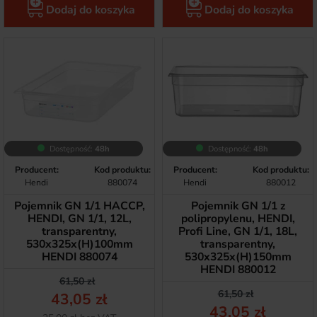
Dodaj do koszyka
Dodaj do koszyka
Dostępność:
48h
Dostępność:
48h
Producent:
Kod produktu:
Producent:
Kod produktu:
Hendi
880074
Hendi
880012
Pojemnik GN 1/1 HACCP,
Pojemnik GN 1/1 z
HENDI, GN 1/1, 12L,
polipropylenu, HENDI,
transparentny,
Profi Line, GN 1/1, 18L,
530x325x(H)100mm
transparentny,
HENDI 880074
530x325x(H)150mm
HENDI 880012
Cena podstawowa
Cena
61,50 zł
Cena podstawow
Cena
61,50 zł
43,05 zł
43,05 zł