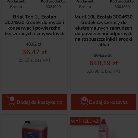
Producent:
Kod produktu:
Producent:
Kod produktu:
Ecolab
3024920
Ecolab
3004630
Brial Top 1L Ecolab
Muril 10L Ecolab 3004630
3024920 środek do mycia i
środek czyszczący do
konserwacji powierzchni
ekstremalnych zabrudzeń
błyszczących / zmywalnych
do powierzchni odpornych
na rozpuszczalniki i środki
Cena podstawowa
Cena
48,62 zł
alkai
36,47 zł
Cena podstawow
Cena
864,25 zł
Netto
29,65 zł bez VAT
648,19 zł
Netto
526,98 zł bez VAT
Dodaj do koszyka
Dodaj do koszyka
(12
szt.)
WYPRZEDAŻ!