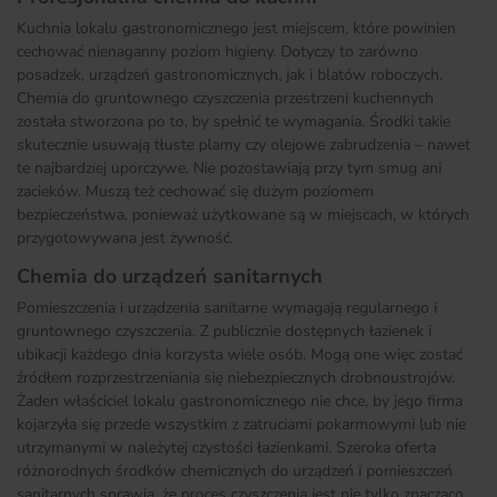
Kuchnia lokalu gastronomicznego jest miejscem, które powinien
cechować nienaganny poziom higieny. Dotyczy to zarówno
posadzek, urządzeń gastronomicznych, jak i blatów roboczych.
Chemia do gruntownego czyszczenia przestrzeni kuchennych
została stworzona po to, by spełnić te wymagania. Środki takie
skutecznie usuwają tłuste plamy czy olejowe zabrudzenia – nawet
te najbardziej uporczywe. Nie pozostawiają przy tym smug ani
zacieków. Muszą też cechować się dużym poziomem
bezpieczeństwa, ponieważ użytkowane są w miejscach, w których
przygotowywana jest żywność.
Chemia do urządzeń sanitarnych
Pomieszczenia i urządzenia sanitarne wymagają regularnego i
gruntownego czyszczenia. Z publicznie dostępnych łazienek i
ubikacji każdego dnia korzysta wiele osób. Mogą one więc zostać
źródłem rozprzestrzeniania się niebezpiecznych drobnoustrojów.
Żaden właściciel lokalu gastronomicznego nie chce, by jego firma
kojarzyła się przede wszystkim z zatruciami pokarmowymi lub nie
utrzymanymi w należytej czystości łazienkami. Szeroka oferta
różnorodnych środków chemicznych do urządzeń i pomieszczeń
sanitarnych sprawia, że proces czyszczenia jest nie tylko znacząco