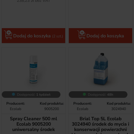
Netto
238,23 zł bez VAT
Dodaj do koszyka
Dodaj do koszyka
(2 szt.)
Dostępność:
1 tydzień
Dostępność:
48h
Producent:
Kod produktu:
Producent:
Kod produktu:
Ecolab
9005200
Ecolab
3024940
Spray Cleaner 500 ml
Brial Top 5L Ecolab
Ecolab 9005200
3024940 środek do mycia i
uniwersalny środek
konserwacji powierzchni