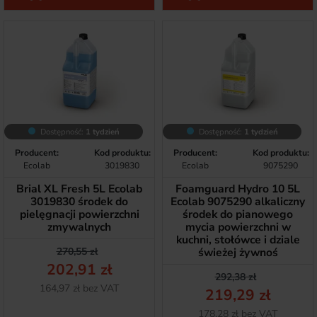
Dostępność:
1 tydzień
Dostępność:
1 tydzień
Producent:
Kod produktu:
Producent:
Kod produktu:
Ecolab
3019830
Ecolab
9075290
Brial XL Fresh 5L Ecolab
Foamguard Hydro 10 5L
3019830 środek do
Ecolab 9075290 alkaliczny
pielęgnacji powierzchni
środek do pianowego
zmywalnych
mycia powierzchni w
kuchni, stołówce i dziale
Cena podstawowa
Cena
270,55 zł
świeżej żywnoś
202,91 zł
Cena podstawow
Cena
292,38 zł
Netto
164,97 zł bez VAT
219,29 zł
Netto
178,28 zł bez VAT