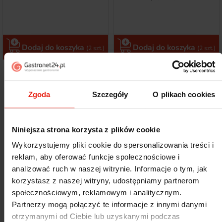
Dodaj do koszyka
Dodaj do koszyka
(2 szt.)
(2 szt.)
Pokazano 1-12 z 136 pozycji
Następny
1
2
3
…
12

Zgoda
Szczegóły
O plikach cookies
Środki chemiczne przeznaczone do gruntownego
czyszczenia
Niniejsza strona korzysta z plików cookie
Gruntowne czyszczenie kuchni,
Wykorzystujemy pliki cookie do spersonalizowania treści i
sanitariatów i innych przestrzeni Twojej
reklam, aby oferować funkcje społecznościowe i
firmy:
FILTRU
analizować ruch w naszej witrynie. Informacje o tym, jak
Usuwają tłuszcz, pleśń, osady wapienne i inne zabrudzenia
korzystasz z naszej witryny, udostępniamy partnerom
Do kuchni, łazienek, ubikacji i nie tylko
społecznościowym, reklamowym i analitycznym.
Skuteczne w walce z najbardziej uporczywymi zabrudzeniami
Partnerzy mogą połączyć te informacje z innymi danymi
Znacząco ułatwiają proces mycia i czyszczenia
otrzymanymi od Ciebie lub uzyskanymi podczas