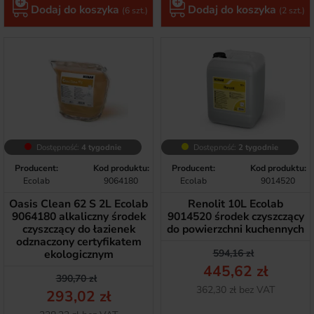
Dodaj do koszyka
Dodaj do koszyka
(6 szt.)
(2 szt.)
Dostępność:
4 tygodnie
Dostępność:
2 tygodnie
Producent:
Kod produktu:
Producent:
Kod produktu:
Ecolab
9064180
Ecolab
9014520
Oasis Clean 62 S 2L Ecolab
Renolit 10L Ecolab
9064180 alkaliczny środek
9014520 środek czyszczący
czyszczący do łazienek
do powierzchni kuchennych
odznaczony certyfikatem
Cena podstawow
Cena
ekologicznym
594,16 zł
445,62 zł
Cena podstawowa
Cena
390,70 zł
Netto
362,30 zł bez VAT
293,02 zł