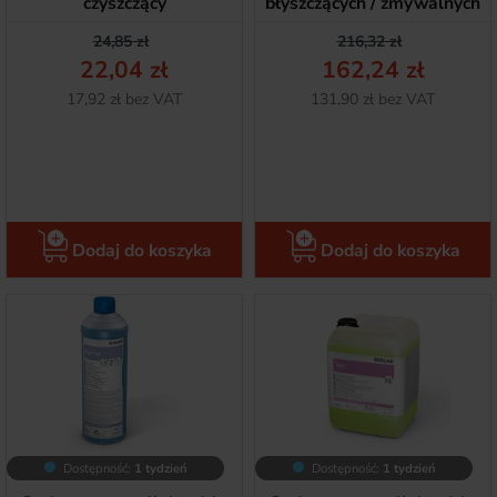
czyszczący
błyszczących / zmywalnych
Cena podstawowa
Cena
Cena podstawow
Cena
24,85 zł
216,32 zł
22,04 zł
162,24 zł
Netto
Netto
17,92 zł bez VAT
131,90 zł bez VAT
Dodaj do koszyka
Dodaj do koszyka
Dostępność:
1 tydzień
Dostępność:
1 tydzień