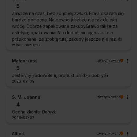
5
Zawsze na czas, bez zbędnej zwłoki. Firma okazała się
bardzo pomocna. Na pewno jeszcze nie raz do niej
wrócę. Dobrze zapakowane zakupy.Brawo także za
estetykę opakowania. Nic dodać, nic ująć. Jestem
przekonana, że zrobię tutaj zakupy jeszcze nie raz. 👍️
w tym miesiącu
Małgorzata
zweryfikowano
5
Jesteśmy zadowoleni, produkt bardzo dobry👍️
2026-07-09
S. M. Joanna
zweryfikowano
4
Ocena klienta:
Dobrze
2026-07-07
Albert
zweryfikowano