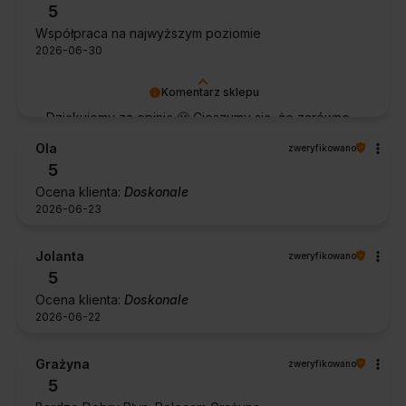
5
Współpraca na najwyższym poziomie
2026-06-30
Komentarz sklepu
Dziękujemy za opinię 🙂 Cieszymy się, że zarówno
współpraca, jak i zakup spełniły Pana oczekiwania.
Ola
zweryfikowano
Dziękujemy za zaufanie.
5
Ocena klienta:
Doskonale
2026-06-23
Jolanta
zweryfikowano
5
Ocena klienta:
Doskonale
2026-06-22
Grażyna
zweryfikowano
5