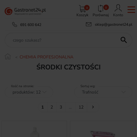
0
0
Koszyk
Porównaj
Konto
sklep@gastronet24.pl
691 600 642

CHEMIA PROFESJONALNA
ŚRODKI CZYSTOŚCI
Ilość na stronie:
Sortuj wg:
Następny
1
2
3
…
12
