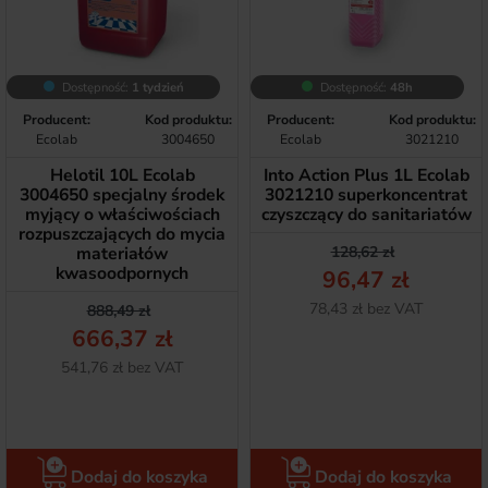
Dostępność:
1 tydzień
Dostępność:
48h
Producent:
Kod produktu:
Producent:
Kod produktu:
Ecolab
3004650
Ecolab
3021210
Helotil 10L Ecolab
Into Action Plus 1L Ecolab
3004650 specjalny środek
3021210 superkoncentrat
myjący o właściwościach
czyszczący do sanitariatów
rozpuszczających do mycia
Cena podstawow
Cena
materiałów
128,62 zł
kwasoodpornych
96,47 zł
Netto
78,43 zł bez VAT
Cena podstawowa
Cena
888,49 zł
666,37 zł
Netto
541,76 zł bez VAT
Dodaj do koszyka
Dodaj do koszyka