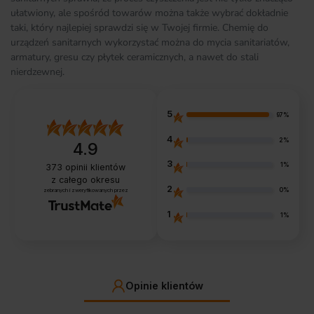
ułatwiony, ale spośród towarów można także wybrać dokładnie
taki, który najlepiej sprawdzi się w Twojej firmie. Chemię do
urządzeń sanitarnych wykorzystać można do mycia sanitariatów,
armatury, gresu czy płytek ceramicznych, a nawet do stali
nierdzewnej.
5
97%
4
2%
4.9
3
1%
373
opinii klientów
z całego okresu
2
0%
zebranych i zweryfikowanych przez
1
1%
Opinie klientów