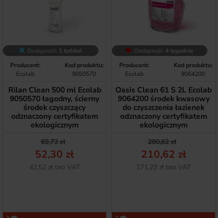
Dostępność:
1 tydzień
Dostępność:
4 tygodnie
Producent:
Kod produktu:
Producent:
Kod produktu:
Ecolab
9050570
Ecolab
9064200
Rilan Clean 500 ml Ecolab
Oasis Clean 61 S 2L Ecolab
9050570 łagodny, ścierny
9064200 środek kwasowy
środek czyszczący
do czyszczenia łazienek
odznaczony certyfikatem
odznaczony certyfikatem
ekologicznym
ekologicznym
Cena podstawowa
Cena
Cena podstawow
Cena
69,73 zł
280,82 zł
52,30 zł
210,62 zł
Netto
Netto
42,52 zł bez VAT
171,23 zł bez VAT