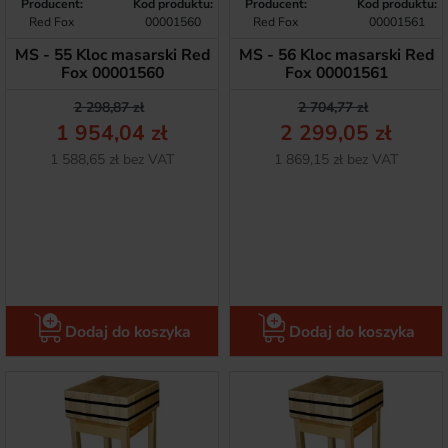
Producent:
Kod produktu:
Producent:
Kod produktu:
Red Fox
00001560
Red Fox
00001561
MS - 55 Kloc masarski Red
MS - 56 Kloc masarski Red
Fox 00001560
Fox 00001561
Cena podstawowa
Cena
Cena podstawow
Cena
2 298,87 zł
2 704,77 zł
1 954,04 zł
2 299,05 zł
Netto
Netto
1 588,65 zł bez VAT
1 869,15 zł bez VAT
Dodaj do koszyka
Dodaj do koszyka