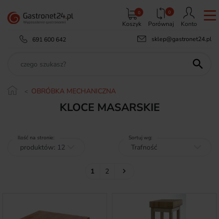
0
0
Koszyk
Porównaj
Konto
sklep@gastronet24.pl
691 600 642

OBRÓBKA MECHANICZNA
KLOCE MASARSKIE
Ilość na stronie:
Sortuj wg:
Następny
1
2
