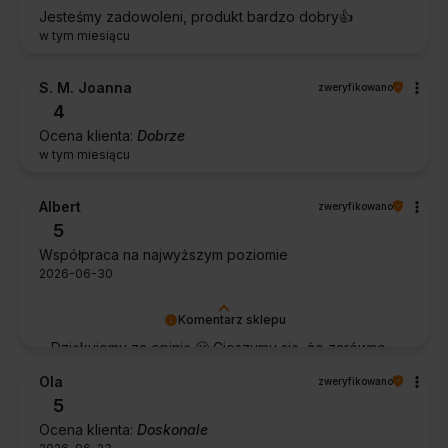
Jesteśmy zadowoleni, produkt bardzo dobry👍️
w tym miesiącu
S. M. Joanna
zweryfikowano
4
Ocena klienta:
Dobrze
w tym miesiącu
Albert
zweryfikowano
5
Współpraca na najwyższym poziomie
2026-06-30
Komentarz sklepu
Dziękujemy za opinię 🙂 Cieszymy się, że zarówno
współpraca, jak i zakup spełniły Pana oczekiwania.
Ola
zweryfikowano
Dziękujemy za zaufanie.
5
Ocena klienta:
Doskonale