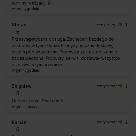
terminy realizacji. 👍️
w tym tygodniu
Stefan
zweryfikowano
5
Przesympatyczna obsługa. Zachęcam każdego do
zakupów w tym sklepie. Precyzyjny czas dostawy,
jestem pod wrażeniem. Przesyłka została doskonale
zabezpieczona. Produkty, serwis, dostawa- wszystko
na najwyższym poziomie.
w tym tygodniu
Zbigniew
zweryfikowano
5
Ocena klienta:
Doskonale
w tym miesiącu
Roman
zweryfikowano
5