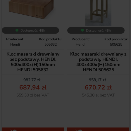
Dostępność:
48h
Dostępność:
48h
Producent:
Kod produktu:
Producent:
Kod produktu:
Hendi
505632
Hendi
505625
Kloc masarski drewniany
Kloc masarski drewniany z
bez podstawy, HENDI,
podstawą, HENDI,
500x400x(H)150mm
400x400x(H)150mm
HENDI 505632
HENDI 505625
Cena podstawowa
Cena
Cena podstawow
Cena
982,77 zł
958,17 zł
687,94 zł
670,72 zł
Netto
Netto
559,30 zł bez VAT
545,30 zł bez VAT