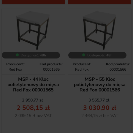
Dostępność:
48h
Dostępność:
48h
Producent:
Kod produktu:
Producent:
Kod produktu:
Red Fox
00001565
Red Fox
00001566
MSP - 44 Kloc
MSP - 55 Kloc
polietylenowy do mięsa
polietylenowy do mięsa
Red Fox 00001565
Red Fox 00001566
Cena podstawowa
Cena
Cena podstawow
Cena
2 950,77 zł
3 565,77 zł
2 508,15 zł
3 030,90 zł
Netto
Netto
2 039,15 zł bez VAT
2 464,15 zł bez VAT