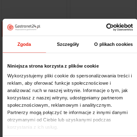
Dodaj do koszyka
Dodaj do koszyka
Zgoda
Szczegóły
O plikach cookies
Pokazano 1-12 z 16 pozycji
Następny
1
2

Niniejsza strona korzysta z plików cookie
Kloce masarskie do rozdrabniania mięsa
Wykorzystujemy pliki cookie do spersonalizowania treści i
Kloce do cięcia mięsa oraz wyrobów
reklam, aby oferować funkcje społecznościowe i
mięsnych:
FILTRU
analizować ruch w naszej witrynie. Informacje o tym, jak
Wykonane z drewna lub polietylenu
korzystasz z naszej witryny, udostępniamy partnerom
O zróżnicowanej wielkości powierzchni roboczych
społecznościowym, reklamowym i analitycznym.
Z podstawą lub bez niej
Partnerzy mogą połączyć te informacje z innymi danymi
Podstawy drewniane lub ze stali nierdzewnej
otrzymanymi od Ciebie lub uzyskanymi podczas
Produkujesz żywność w swoim zakładzie albo w gospodarstwie
korzystania z ich usług.
rolnym? W ramach Twoich obowiązków znajduje się również