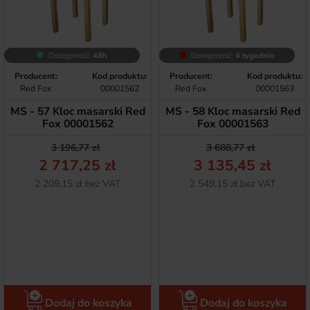
Dostępność:
48h
Dostępność:
4 tygodnie
Producent:
Kod produktu:
Producent:
Kod produktu:
Red Fox
00001562
Red Fox
00001563
MS - 57 Kloc masarski Red
MS - 58 Kloc masarski Red
Fox 00001562
Fox 00001563
Cena podstawowa
Cena
Cena podstawow
Cena
3 196,77 zł
3 688,77 zł
2 717,25 zł
3 135,45 zł
Netto
Netto
2 209,15 zł bez VAT
2 549,15 zł bez VAT
Dodaj do koszyka
Dodaj do koszyka