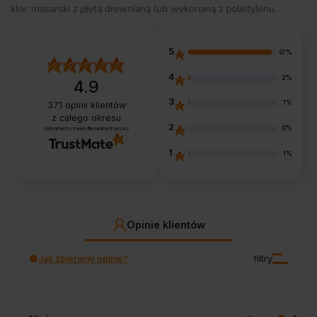
kloc masarski z płytą drewnianą lub wykonaną z polietylenu.
5
97%
4
2%
4.9
3
1%
371
opinii klientów
z całego okresu
2
0%
zebranych i zweryfikowanych przez
1
1%
Opinie klientów
Jak zbieramy opinie?
filtry