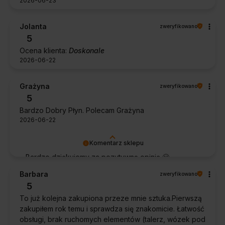
2026-06-23
Jolanta
zweryfikowano
5
Ocena klienta:
Doskonale
2026-06-22
Grażyna
zweryfikowano
5
Bardzo Dobry Płyn. Polecam Grażyna
2026-06-22
Komentarz sklepu
Bardzo dziękujemy za pozytywną opinię 🙂
Życzymy, aby płyn nadal zapewniał doskonałe
Barbara
zweryfikowano
efekty przy każdym użyciu.
5
To już kolejna zakupiona przeze mnie sztuka.Pierwszą
zakupiłem rok temu i sprawdza się znakomicie. Łatwość
obsługi, brak ruchomych elementów (talerz, wózek pod