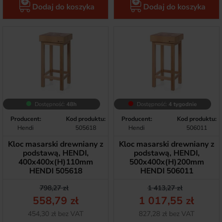
Dodaj do koszyka
Dodaj do koszyka
Dostępność:
48h
Dostępność:
4 tygodnie
Producent:
Kod produktu:
Producent:
Kod produktu:
Hendi
505618
Hendi
506011
Kloc masarski drewniany z
Kloc masarski drewniany z
podstawą, HENDI,
podstawą, HENDI,
400x400x(H)110mm
500x400x(H)200mm
HENDI 505618
HENDI 506011
Cena podstawowa
Cena
Cena podstawow
Cena
798,27 zł
1 413,27 zł
558,79 zł
1 017,55 zł
Netto
Netto
454,30 zł bez VAT
827,28 zł bez VAT