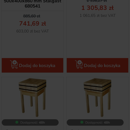
Cena podstawow
Cena
500x400x860 mm Stalgast
1 536,27 zł
680541
1 305,83 zł
Netto
1 061,65 zł bez VAT
Cena podstawowa
Cena
885,60 zł
741,69 zł
Netto
603,00 zł bez VAT
Dodaj do koszyka
Dodaj do koszyka
Dostępność:
48h
Dostępność:
48h