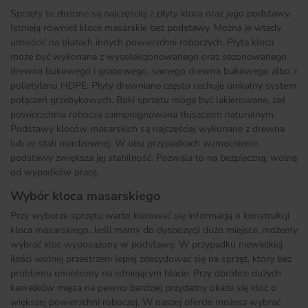
Sprzęty te złożone są najczęściej z płyty kloca oraz jego podstawy.
Istnieją również kloce masarskie bez podstawy. Można je wtedy
umieścić na blatach innych powierzchni roboczych. Płyta kloca
może być wykonana z wyselekcjonowanego oraz sezonowanego
drewna bukowego i grabowego, samego drewna bukowego albo z
polietylenu HDPE. Płyty drewniane często cechuje unikalny system
połączeń grzebykowych. Boki sprzętu mogą być lakierowane, zaś
powierzchnia robocza zaimpregnowana tłuszczem naturalnym.
Podstawy kloców masarskich są najczęściej wykonane z drewna
lub ze stali nierdzewnej. W obu przypadkach wzmocnienie
podstawy zwiększa jej stabilność. Pozwala to na bezpieczną, wolną
od wypadków pracę.
Wybór kloca masarskiego
Przy wyborze sprzętu warto kierować się informacją o konstrukcji
kloca masarskiego. Jeśli mamy do dyspozycji dużo miejsca, możemy
wybrać kloc wyposażony w podstawę. W przypadku niewielkiej
ilości wolnej przestrzeni lepiej zdecydować się na sprzęt, który bez
problemu umieścimy na istniejącym blacie. Przy obróbce dużych
kawałków mięsa na pewno bardziej przydatny okaże się kloc o
większej powierzchni roboczej. W naszej ofercie możesz wybrać