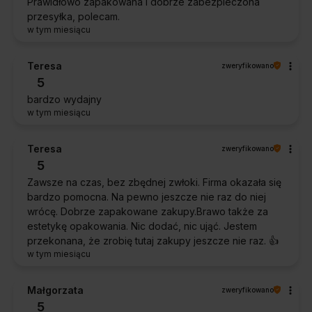
Prawidłowo zapakowana i dobrze zabezpieczona
przesyłka, polecam.
w tym miesiącu
Teresa
zweryfikowano
5
bardzo wydajny
w tym miesiącu
Teresa
zweryfikowano
5
Zawsze na czas, bez zbędnej zwłoki. Firma okazała się
bardzo pomocna. Na pewno jeszcze nie raz do niej
wrócę. Dobrze zapakowane zakupy.Brawo także za
estetykę opakowania. Nic dodać, nic ująć. Jestem
przekonana, że zrobię tutaj zakupy jeszcze nie raz. 👍️
w tym miesiącu
Małgorzata
zweryfikowano
5