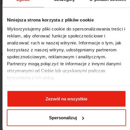
Niniejsza strona korzysta z plików cookie
Wykorzystujemy pliki cookie do spersonalizowania treści i
reklam, aby oferować funkcje społecznościowe i
FILTRU
analizować ruch w naszej witrynie. Informacje o tym, jak
korzystasz z naszej witryny, udostępniamy partnerom
Dostępność:
48h
Dostępność:
48h
społecznościowym, reklamowym i analitycznym.
Producent:
Kod produktu:
Producent:
Kod produktu:
Partnerzy mogą połączyć te informacje z innymi danymi
Merida
WON401
Merida
WOR401
otrzymanymi od Ciebie lub uzyskanymi podczas
Jednorazowe worki na
Jednorazowe worki na
korzystania z ich usług.
śmieci Merida Optimum,
śmieci Merida Optimum,
pojemność 160 l,
pojemność 160 l,
niebieskie, ROLKA 25 SZT.
czerwone, ROLKA 25 SZT.,
WON401
WOR401
Zezwól na wszystkie
Cena
Cena
32,55 zł
32,95 zł
Spersonalizuj
Netto
Netto
26,46 zł bez VAT
26,79 zł bez VAT