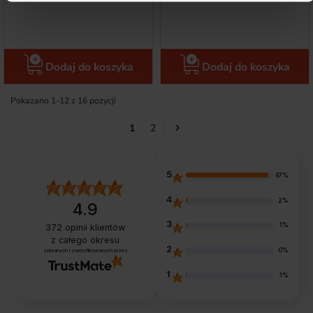
Dodaj do koszyka
Dodaj do koszyka
Pokazano 1-12 z 16 pozycji
Następny
1
2

5
97%
4
2%
4.9
3
1%
372
opinii klientów
z całego okresu
2
0%
zebranych i zweryfikowanych przez
1
1%