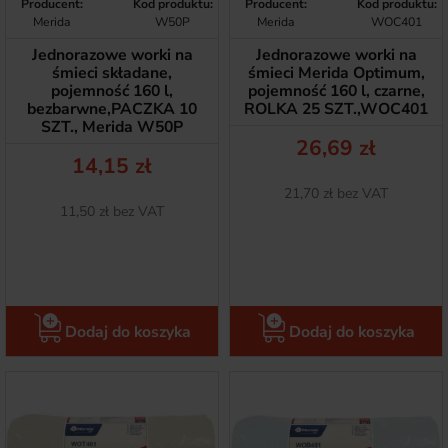
Producent:
Kod produktu:
Producent:
Kod produktu:
Merida
W50P
Merida
WOC401
Jednorazowe worki na
Jednorazowe worki na
śmieci składane,
śmieci Merida Optimum,
pojemność 160 l,
pojemność 160 l, czarne,
bezbarwne,PACZKA 10
ROLKA 25 SZT.,WOC401
SZT., Merida W50P
Cena
26,69 zł
Cena
14,15 zł
Netto
21,70 zł bez VAT
Netto
11,50 zł bez VAT
Dodaj do koszyka
Dodaj do koszyka