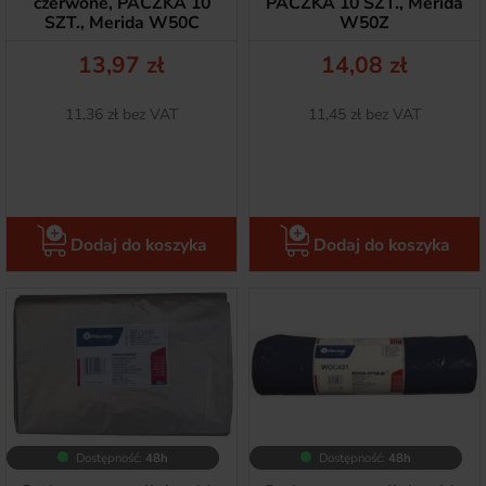
czerwone, PACZKA 10
PACZKA 10 SZT., Merida
SZT., Merida W50C
W50Z
Cena
Cena
13,97 zł
14,08 zł
Netto
Netto
11,36 zł bez VAT
11,45 zł bez VAT
Dodaj do koszyka
Dodaj do koszyka
Dostępność:
48h
Dostępność:
48h