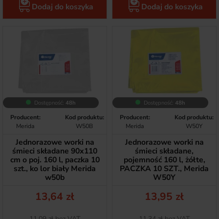
Dodaj do koszyka
Dodaj do koszyka
Dostępność:
48h
Dostępność:
48h
Producent:
Kod produktu:
Producent:
Kod produktu:
Merida
W50B
Merida
W50Y
Jednorazowe worki na
Jednorazowe worki na
śmieci składane 90x110
śmieci składane,
cm o poj. 160 l, paczka 10
pojemność 160 l, żółte,
szt., ko lor biały Merida
PACZKA 10 SZT., Merida
w50b
W50Y
Cena
Cena
13,64 zł
13,95 zł
Netto
Netto
11,09 zł bez VAT
11,34 zł bez VAT