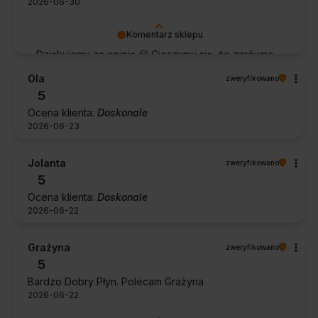
2026-06-30
Komentarz sklepu
Dziękujemy za opinię 🙂 Cieszymy się, że zarówno
współpraca, jak i zakup spełniły Pana oczekiwania.
Ola
zweryfikowano
Dziękujemy za zaufanie.
5
Ocena klienta:
Doskonale
2026-06-23
Jolanta
zweryfikowano
5
Ocena klienta:
Doskonale
2026-06-22
Grażyna
zweryfikowano
5
Bardzo Dobry Płyn. Polecam Grażyna
2026-06-22