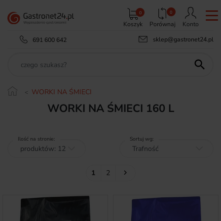
0
0
Koszyk
Porównaj
Konto
sklep@gastronet24.pl
691 600 642

WORKI NA ŚMIECI
WORKI NA ŚMIECI 160 L
Ilość na stronie:
Sortuj wg:
Następny
1
2
