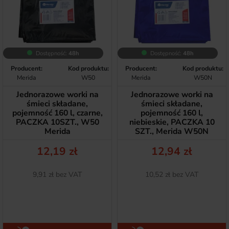
Dostępność:
48h
Dostępność:
48h
Producent:
Kod produktu:
Producent:
Kod produktu:
Merida
W50
Merida
W50N
Jednorazowe worki na
Jednorazowe worki na
śmieci składane,
śmieci składane,
pojemność 160 l, czarne,
pojemność 160 l,
PACZKA 10SZT., W50
niebieskie, PACZKA 10
Merida
SZT., Merida W50N
Cena
Cena
12,19 zł
12,94 zł
Netto
Netto
9,91 zł bez VAT
10,52 zł bez VAT