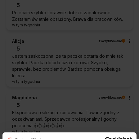
5
Polecam szybko sprawnie dobrze zapakowane
Zostałem świetnie obsłużony. Brawa dla pracowników.
w tym tygodniu
Alicja
zweryfikowano
5
Jestem zaskoczona, że ta paczka dotarła do mnie tak
szybko. Paczka dotarła cała i zdrowa. Szybko,
sprawnie, bez problemów. Bardzo pomocna obsługa
klienta.
w tym tygodniu
Magdalena
zweryfikowano
5
Ekspresowa realizacja zamówienia. Towar zgodny z
oczekiwaniami. Sprzedawca profesjonalny i godny
polecenia 👍️👍️👍️👍️👍️👍️👍️
w tym tygodniu