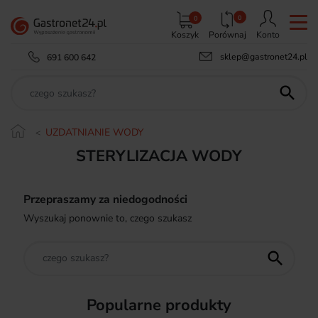
0
0
Koszyk
Porównaj
Konto
sklep@gastronet24.pl
691 600 642

UZDATNIANIE WODY
STERYLIZACJA WODY
Przepraszamy za niedogodności
Wyszukaj ponownie to, czego szukasz

Popularne produkty