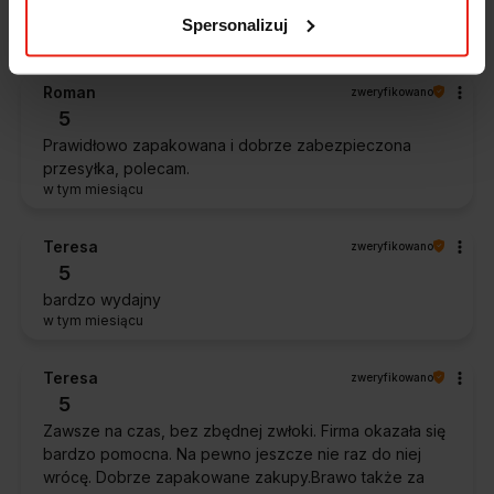
Ocena klienta:
Doskonale
Spersonalizuj
w tym miesiącu
Roman
zweryfikowano
5
Prawidłowo zapakowana i dobrze zabezpieczona
przesyłka, polecam.
w tym miesiącu
Teresa
zweryfikowano
5
bardzo wydajny
w tym miesiącu
Teresa
zweryfikowano
5
Zawsze na czas, bez zbędnej zwłoki. Firma okazała się
bardzo pomocna. Na pewno jeszcze nie raz do niej
wrócę. Dobrze zapakowane zakupy.Brawo także za