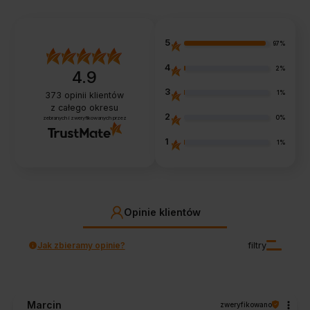
5
97%
4
2%
4.9
3
1%
373
opinii klientów
z całego okresu
2
0%
zebranych i zweryfikowanych przez
1
1%
Opinie klientów
Jak zbieramy opinie?
filtry
Marcin
zweryfikowano