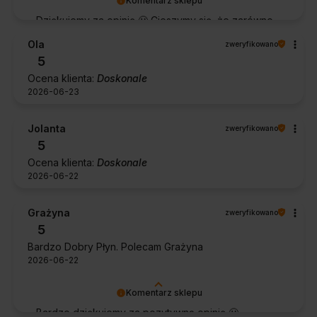
Komentarz sklepu
Dziękujemy za opinię 🙂 Cieszymy się, że zarówno
współpraca, jak i zakup spełniły Pana oczekiwania.
Ola
zweryfikowano
Dziękujemy za zaufanie.
5
Ocena klienta:
Doskonale
2026-06-23
Jolanta
zweryfikowano
5
Ocena klienta:
Doskonale
2026-06-22
Grażyna
zweryfikowano
5
Bardzo Dobry Płyn. Polecam Grażyna
2026-06-22
Komentarz sklepu
Bardzo dziękujemy za pozytywną opinię 🙂