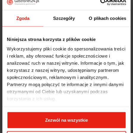
Piotr
zweryfikowano
5
Zgoda
Szczegóły
O plikach cookies
Ekspresowa dostawa, super. Obsługa bardzo pomocna,
chętnie podpowie i doradzi. Opakowanie dokładnie
zabezpieczone. Bardzo kulturalna obsługa, krótkie
Niniejsza strona korzysta z plików cookie
terminy realizacji. 👍️
w tym tygodniu
Wykorzystujemy pliki cookie do spersonalizowania treści
i reklam, aby oferować funkcje społecznościowe i
Stefan
zweryfikowano
analizować ruch w naszej witrynie. Informacje o tym, jak
5
korzystasz z naszej witryny, udostępniamy partnerom
Przesympatyczna obsługa. Zachęcam każdego do
społecznościowym, reklamowym i analitycznym.
zakupów w tym sklepie. Precyzyjny czas dostawy,
Partnerzy mogą połączyć te informacje z innymi danymi
jestem pod wrażeniem. Przesyłka została doskonale
otrzymanymi od Ciebie lub uzyskanymi podczas
zabezpieczona. Produkty, serwis, dostawa- wszystko
korzystania z ich usług.
na najwyższym poziomie.
w tym tygodniu
Zezwól na wszystkie
Zbigniew
zweryfikowano
5