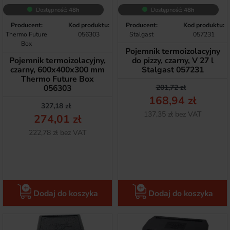
Dostępność:
48h
Dostępność:
48h
Producent:
Kod produktu:
Producent:
Kod produktu:
Thermo Future
056303
Stalgast
057231
Box
Pojemnik termoizolacyjny
Pojemnik termoizolacyjny,
do pizzy, czarny, V 27 l
czarny, 600x400x300 mm
Stalgast 057231
Thermo Future Box
Cena podstawow
Cena
056303
201,72 zł
168,94 zł
Cena podstawowa
Cena
327,18 zł
Netto
137,35 zł bez VAT
274,01 zł
Netto
222,78 zł bez VAT
Dodaj do koszyka
Dodaj do koszyka