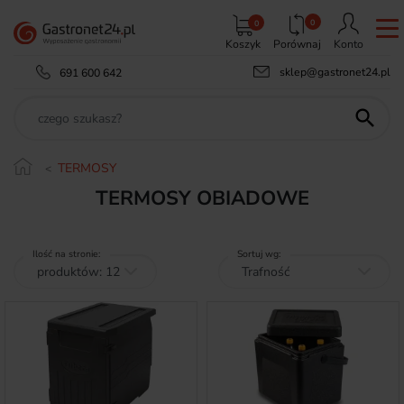
0
0
Koszyk
Porównaj
Konto
sklep@gastronet24.pl
691 600 642

TERMOSY
TERMOSY OBIADOWE
Ilość na stronie:
Sortuj wg: