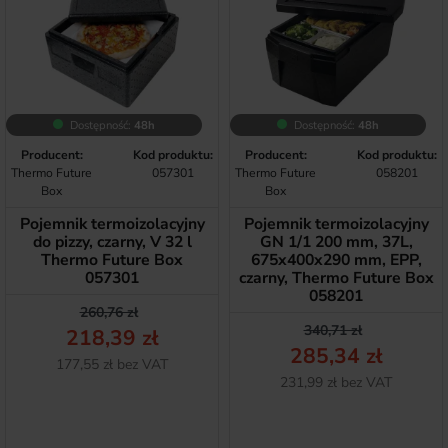
Dostępność:
48h
Dostępność:
48h
Producent:
Kod produktu:
Producent:
Kod produktu:
Thermo Future
057301
Thermo Future
058201
Box
Box
Pojemnik termoizolacyjny
Pojemnik termoizolacyjny
do pizzy, czarny, V 32 l
GN 1/1 200 mm, 37L,
Thermo Future Box
675x400x290 mm, EPP,
057301
czarny, Thermo Future Box
058201
Cena podstawowa
Cena
260,76 zł
Cena podstawow
Cena
340,71 zł
218,39 zł
285,34 zł
Netto
177,55 zł bez VAT
Netto
231,99 zł bez VAT