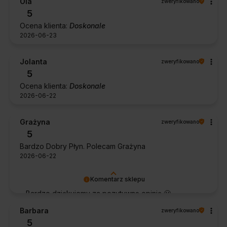
Ola
zweryfikowano
Dziękujemy za zaufanie.
5
Ocena klienta:
Doskonale
2026-06-23
Jolanta
zweryfikowano
5
Ocena klienta:
Doskonale
2026-06-22
Grażyna
zweryfikowano
5
Bardzo Dobry Płyn. Polecam Grażyna
2026-06-22
Komentarz sklepu
Bardzo dziękujemy za pozytywną opinię 🙂
Życzymy, aby płyn nadal zapewniał doskonałe
Barbara
zweryfikowano
efekty przy każdym użyciu.
5