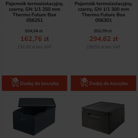
Pojemnik termoizolacyjny,
Pojemnik termoizolacyjny,
czarny, GN 1/1 250 mm
czarny, GN 1/1 300 mm
Thermo Future Box
Thermo Future Box
056251
056301
Cena podstawowa
Cena
Cena podstawow
Cena
194,34 zł
351,78 zł
162,76 zł
294,62 zł
Netto
Netto
132,33 zł bez VAT
239,53 zł bez VAT
Dodaj do koszyka
Dodaj do koszyka