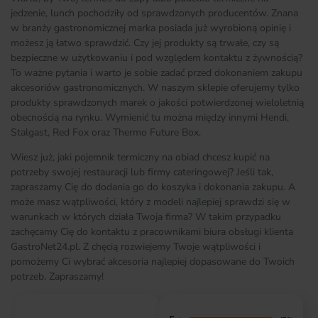
jedzenie, lunch pochodziły od sprawdzonych producentów. Znana
w branży gastronomicznej marka posiada już wyrobioną opinię i
możesz ją łatwo sprawdzić. Czy jej produkty są trwałe, czy są
bezpieczne w użytkowaniu i pod względem kontaktu z żywnością?
To ważne pytania i warto je sobie zadać przed dokonaniem zakupu
akcesoriów gastronomicznych. W naszym sklepie oferujemy tylko
produkty sprawdzonych marek o jakości potwierdzonej wieloletnią
obecnością na rynku. Wymienić tu można między innymi Hendi,
Stalgast, Red Fox oraz Thermo Future Box.
Wiesz już, jaki pojemnik termiczny na obiad chcesz kupić na
potrzeby swojej restauracji lub firmy cateringowej? Jeśli tak,
zapraszamy Cię do dodania go do koszyka i dokonania zakupu. A
może masz wątpliwości, który z modeli najlepiej sprawdzi się w
warunkach w których działa Twoja firma? W takim przypadku
zachęcamy Cię do kontaktu z pracownikami biura obsługi klienta
GastroNet24.pl. Z chęcią rozwiejemy Twoje wątpliwości i
pomożemy Ci wybrać akcesoria najlepiej dopasowane do Twoich
potrzeb. Zapraszamy!