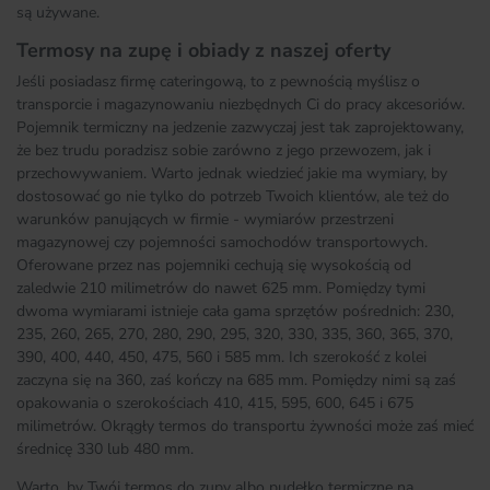
są używane.
Termosy na zupę i obiady z naszej oferty
Jeśli posiadasz firmę cateringową, to z pewnością myślisz o
transporcie i magazynowaniu niezbędnych Ci do pracy akcesoriów.
Pojemnik termiczny na jedzenie zazwyczaj jest tak zaprojektowany,
że bez trudu poradzisz sobie zarówno z jego przewozem, jak i
przechowywaniem. Warto jednak wiedzieć jakie ma wymiary, by
dostosować go nie tylko do potrzeb Twoich klientów, ale też do
warunków panujących w firmie - wymiarów przestrzeni
magazynowej czy pojemności samochodów transportowych.
Oferowane przez nas pojemniki cechują się wysokością od
zaledwie 210 milimetrów do nawet 625 mm. Pomiędzy tymi
dwoma wymiarami istnieje cała gama sprzętów pośrednich: 230,
235, 260, 265, 270, 280, 290, 295, 320, 330, 335, 360, 365, 370,
390, 400, 440, 450, 475, 560 i 585 mm. Ich szerokość z kolei
zaczyna się na 360, zaś kończy na 685 mm. Pomiędzy nimi są zaś
opakowania o szerokościach 410, 415, 595, 600, 645 i 675
milimetrów. Okrągły termos do transportu żywności może zaś mieć
średnicę 330 lub 480 mm.
Warto, by Twój termos do zupy albo pudełko termiczne na