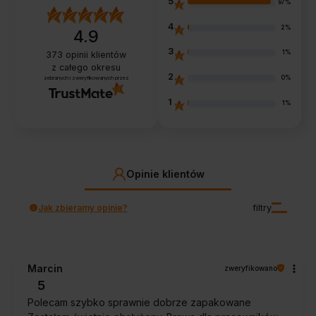
5
97%
4
2%
4.9
3
1%
373
opinii klientów
z całego okresu
2
0%
zebranych i zweryfikowanych przez
1
1%
Opinie klientów
Jak zbieramy opinie?
filtry
Marcin
zweryfikowano
5
Polecam szybko sprawnie dobrze zapakowane