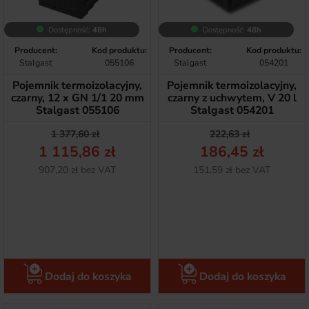
Dostępność:
48h
Dostępność:
48h
Producent:
Kod produktu:
Producent:
Kod produktu:
Stalgast
055106
Stalgast
054201
Pojemnik termoizolacyjny,
Pojemnik termoizolacyjny,
czarny, 12 x GN 1/1 20 mm
czarny z uchwytem, V 20 l
Stalgast 055106
Stalgast 054201
Cena podstawowa
Cena
Cena podstawow
Cena
1 377,60 zł
222,63 zł
1 115,86 zł
186,45 zł
Netto
Netto
907,20 zł bez VAT
151,59 zł bez VAT
Dodaj do koszyka
Dodaj do koszyka