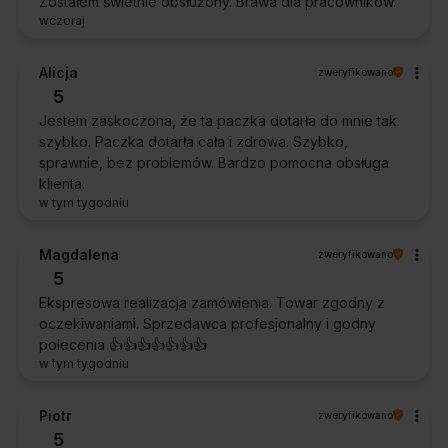
Zostałem świetnie obsłużony. Brawa dla pracowników.
wczoraj
Alicja
zweryfikowano
5
Jestem zaskoczona, że ta paczka dotarła do mnie tak
szybko. Paczka dotarła cała i zdrowa. Szybko,
sprawnie, bez problemów. Bardzo pomocna obsługa
klienta.
w tym tygodniu
Magdalena
zweryfikowano
5
Ekspresowa realizacja zamówienia. Towar zgodny z
oczekiwaniami. Sprzedawca profesjonalny i godny
polecenia 👍️👍️👍️👍️👍️👍️👍️
w tym tygodniu
Piotr
zweryfikowano
5