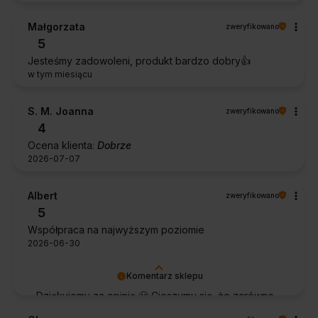
Małgorzata
zweryfikowano
5
Jesteśmy zadowoleni, produkt bardzo dobry👍️
w tym miesiącu
S. M. Joanna
zweryfikowano
4
Ocena klienta:
Dobrze
2026-07-07
Albert
zweryfikowano
5
Współpraca na najwyższym poziomie
2026-06-30
Komentarz sklepu
Dziękujemy za opinię 🙂 Cieszymy się, że zarówno
współpraca, jak i zakup spełniły Pana oczekiwania.