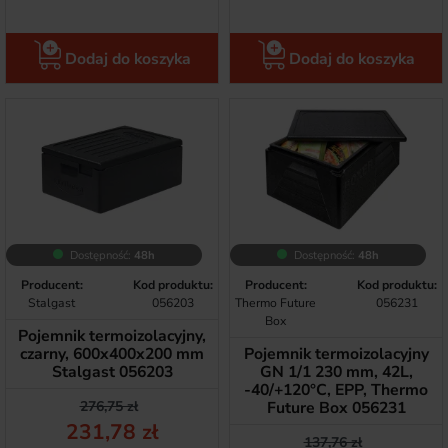
Dodaj do koszyka
Dodaj do koszyka
Dostępność:
48h
Dostępność:
48h
Producent:
Kod produktu:
Producent:
Kod produktu:
Stalgast
056203
Thermo Future
056231
Box
Pojemnik termoizolacyjny,
czarny, 600x400x200 mm
Pojemnik termoizolacyjny
Stalgast 056203
GN 1/1 230 mm, 42L,
-40/+120°C, EPP, Thermo
Cena podstawowa
Cena
276,75 zł
Future Box 056231
231,78 zł
Cena podstawow
Cena
137,76 zł