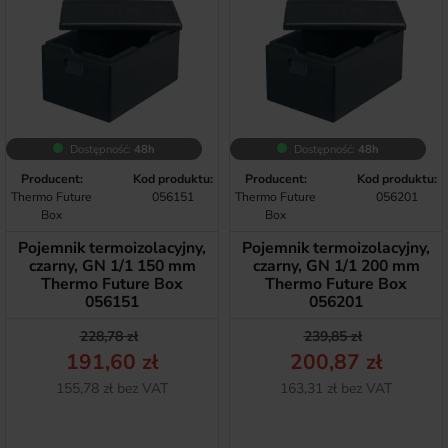
Dostępność:
48h
Dostępność:
48h
Producent:
Kod produktu:
Producent:
Kod produktu:
Thermo Future
056151
Thermo Future
056201
Box
Box
Pojemnik termoizolacyjny,
Pojemnik termoizolacyjny,
czarny, GN 1/1 150 mm
czarny, GN 1/1 200 mm
Thermo Future Box
Thermo Future Box
056151
056201
Cena podstawowa
Cena
Cena podstawow
Cena
228,78 zł
239,85 zł
191,60 zł
200,87 zł
Netto
Netto
155,78 zł bez VAT
163,31 zł bez VAT