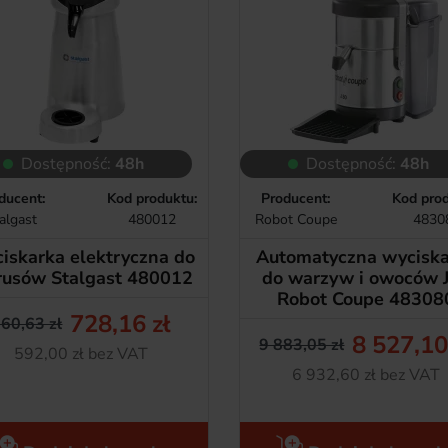
Dostępność:
48h
Dostępność:
48h
ducent:
Kod produktu:
Producent:
Kod prod
algast
480012
Robot Coupe
4830
iskarka elektryczna do
Automatyczna wycisk
rusów Stalgast 480012
do warzyw i owoców 
Robot Coupe 48308
728,16 zł
60,63 zł
Cena podstawowa
Cena
8 527,10
9 883,05 zł
Netto
592,00 zł bez VAT
Cena pods
Cena
Netto
6 932,60 zł bez VAT