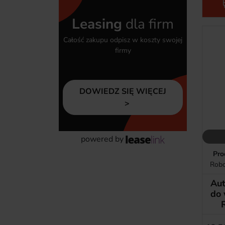
Leasing
dla firm
Całość zakupu odpisz w koszty swojej
firmy
DOWIEDZ SIĘ WIĘCEJ
powered by
Pro
Robo
Aut
do