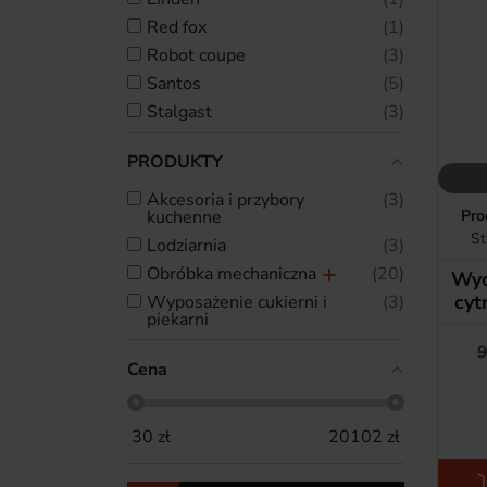
red fox
1
robot coupe
3
santos
5
stalgast
3
PRODUKTY
akcesoria i przybory
3
kuchenne
Pro
St
lodziarnia
3
obróbka mechaniczna
20
Wyc
cyt
wyposażenie cukierni i
3
piekarni
9
Cena
30
zł
20102
zł