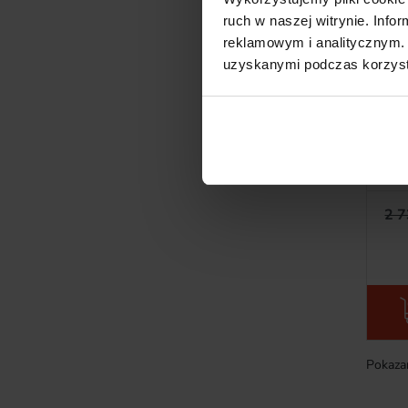
ruch w naszej witrynie. Inf
reklamowym i analitycznym. 
uzyskanymi podczas korzysta
Pro
S
Wyc
c
2 7
Pokazan