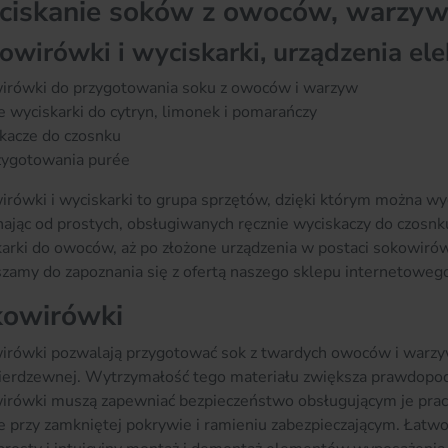
iskanie soków z owoców, warzyw i
owirówki i wyciskarki, urządzenia elek
irówki do przygotowania soku z owoców i warzyw
 wyciskarki do cytryn, limonek i pomarańczy
kacze do czosnku
zygotowania purée
rówki i wyciskarki to grupa sprzętów, dzięki którym można wyc
ając od prostych, obsługiwanych ręcznie wyciskaczy do czosnku
arki do owoców, aż po złożone urządzenia w postaci sokowirówek
zamy do zapoznania się z ofertą naszego sklepu internetoweg
kowirówki
irówki pozwalają przygotować sok z twardych owoców i warzyw
nierdzewnej. Wytrzymałość tego materiału zwiększa prawdopod
irówki muszą zapewniać bezpieczeństwo obsługującym je praco
e przy zamkniętej pokrywie i ramieniu zabezpieczającym. Łatw