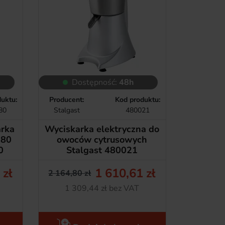
Dostępność:
48h
uktu:
Producent:
Kod produktu:
80
Stalgast
480021
arka
Wyciskarka elektryczna do
J80
owoców cytrusowych
0
Stalgast 480021
 zł
1 610,61 zł
2 164,80 zł
tawowa
Cena podstawowa
Cena
Netto
1 309,44 zł bez VAT