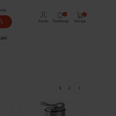
nia
0
0
Porównaj
Koszyk

Konto
takt
Następny
1
2
