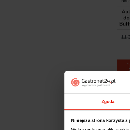
Robo
Aut
do
Buf
11 
Zgoda
Niniejsza strona korzysta z
Wykorzystujemy pliki cookie 