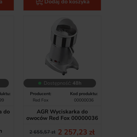
a
Dodaj do koszyka
Dostępność:
48h
uktu:
Producent:
Kod produktu:
99
Red Fox
00000036
a do
AGR Wyciskarka do
owoców Red Fox 00000036
m
2 257,23 zł
2 655,57 zł
Cena podstawowa
Cena