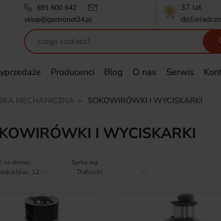
37 lat
691 600 642
doświadcze
sklep@gastronet24.pl
yprzedaże
Producenci
Blog
O nas
Serwis
Kon
BKA MECHANICZNA
SOKOWIRÓWKI I WYCISKARKI
KOWIRÓWKI I WYCISKARKI
ć na stronie:
Sortuj wg: