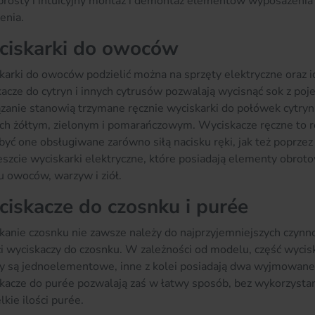
prosty i intuicyjny montaż i demontaż elementów wyposażenia o
enia.
iskarki do owoców
arki do owoców podzielić można na sprzęty elektryczne oraz i
acze do cytryn i innych cytrusów pozwalają wycisnąć sok z p
zanie stanowią trzymane ręcznie wyciskarki do połówek cytry
ch żółtym, zielonym i pomarańczowym. Wyciskacze ręczne to rów
yć one obsługiwane zarówno siłą nacisku ręki, jak też poprzez 
szcie wyciskarki elektryczne, które posiadają elementy obrot
u owoców, warzyw i ziół.
iskacze do czosnku i purée
anie czosnku nie zawsze należy do najprzyjemniejszych czynno
i wyciskaczy do czosnku. W zależności od modelu, część wyc
y są jednoelementowe, inne z kolei posiadają dwa wyjmowane 
kacze do purée pozwalają zaś w łatwy sposób, bez wykorzysta
lkie ilości purée.