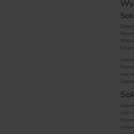
Wyc
Sok
Sokow
Ręczne
Wycis
Do pr
Sokowi
Poczyn
wycisk
Zapras
So
Sokow
stali 
Sokow
jedyni