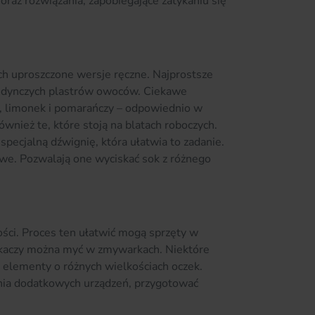
raz rozwiązania, zapobiegające zatykaniu się
ch uproszczone wersje ręczne. Najprostsze
ojedynczych plastrów owoców. Ciekawe
n, limonek i pomarańczy – odpowiednio w
nież te, które stoją na blatach roboczych.
specjalną dźwignię, która ułatwia to zadanie.
owe. Pozwalają one wyciskać sok z różnego
ści. Proces ten ułatwić mogą sprzęty w
iskaczy można myć w zmywarkach. Niektóre
elementy o różnych wielkościach oczek.
nia dodatkowych urządzeń, przygotować