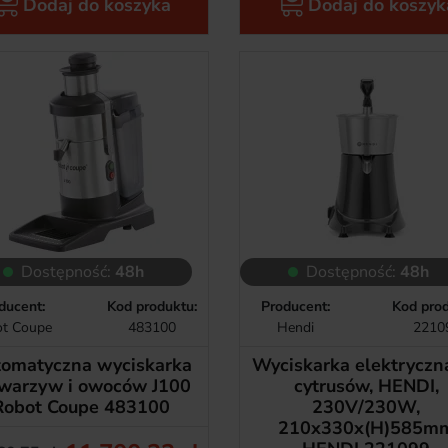
Dodaj do koszyka
Dodaj do koszyk
Dostępność:
48h
Dostępność:
48h
ducent:
Kod produktu:
Producent:
Kod prod
t Coupe
483100
Hendi
2210
omatyczna wyciskarka
Wyciskarka elektryczn
 warzyw i owoców J100
cytrusów, HENDI,
Robot Coupe 483100
230V/230W,
210x330x(H)585m