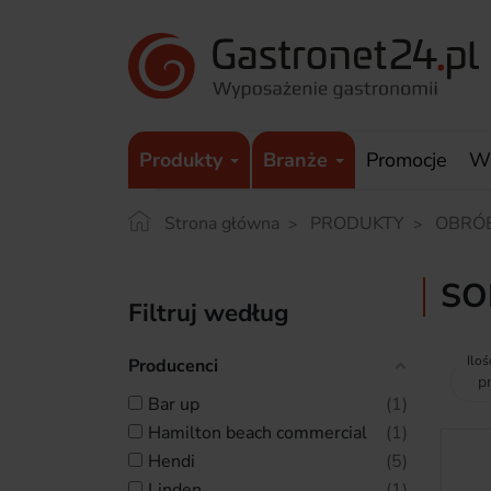
Produkty
Branże
Promocje
W
Strona główna
PRODUKTY
OBRÓ
SO
Filtruj według
Iloś
Producenci
bar up
1
hamilton beach commercial
1
hendi
5
linden
1