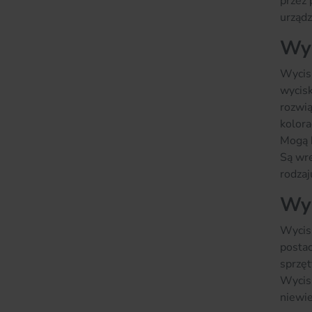
przez 
urządz
Wyc
Wycisk
wycisk
rozwią
kolora
Mogą b
Są wre
rodzaj
Wyc
Wycisk
postac
sprzęt
Wycis
niewie