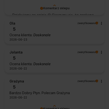
Komentarz sklepu
Dziękujemy za opinię 🙂 Cieszymy się, że zarówno
współpraca, jak i zakup spełniły Pana oczekiwania.
Ola
zweryfikowano
Dziękujemy za zaufanie.
5
Ocena klienta:
Doskonale
2026-06-23
Jolanta
zweryfikowano
5
Ocena klienta:
Doskonale
2026-06-22
Grażyna
zweryfikowano
5
Bardzo Dobry Płyn. Polecam Grażyna
2026-06-22
Komentarz sklepu