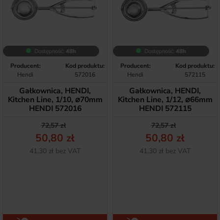
Dostępność:
48h
Dostępność:
48h
Producent:
Kod produktu:
Producent:
Kod produktu:
Hendi
572016
Hendi
572115
Gałkownica, HENDI,
Gałkownica, HENDI,
Kitchen Line, 1/10, ⌀70mm
Kitchen Line, 1/12, ⌀66mm
HENDI 572016
HENDI 572115
Cena podstawowa
Cena
Cena podstawow
Cena
72,57 zł
72,57 zł
50,80 zł
50,80 zł
Netto
Netto
41,30 zł bez VAT
41,30 zł bez VAT