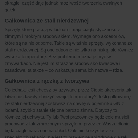
okrągłe, część daje jednak możliwość tworzenia owalnych
gałek.
Gałkownica ze stali nierdzewnej
Sprzęty które pracują w lodziarni mają ciągłą styczność z
zimnym i mokrym środowiskiem. Wymaga ono akcesoriów,
które są na nie odporne. Takie są właśnie sprzęty, wykonane ze
stali nierdzewnej. Są one odporne nie tylko na niską, ale również
wysoką temperaturę. Bez problemu można je myć w
zmywarkach. Nie jest im straszne środowisko kwasowe i
zasadowe, ta także – co wskazuje sama ich nazwa – rdza.
Gałkownica z rączką z tworzywa
Co jednak, jeśli chcesz by używane przez Ciebie akcesoria tak
łatwo nie dawały obniżyć swojej temperatury? Jeśli gałkownicę
ze stali nierdzewnej zostawisz na chwilę w pojemniku GN z
lodami, szybko stanie się ona bardzo zimna. Dotyczy to
również jej uchwytu. Ty lub Twoi pracownicy będziecie musieli
pracować z tak zmrożonym sprzętem, przez co Wasze dłonie
będą ciągle narażone na chłód. O ile nie korzystasz ze
specjalnych rękawic, nie jest to przyjemne ani zdrowe dla rąk.