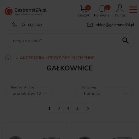
0
0
Koszyk
Porównaj
Konto
sklep@gastronet24.pl
691 600 642

AKCESORIA I PRZYBORY KUCHENNE
GAŁKOWNICE
Ilość na stronie:
Sortuj wg:
Następny
1
2
3
4
