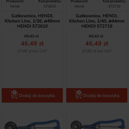
Producent:
Kod produktu:
Producent:
Kod produktu:
Hendi
572610
Hendi
572719
Gałkownica, HENDI,
Gałkownica, HENDI,
Kitchen Line, 1/36, ⌀48mm
Kitchen Line, 1/40, ⌀44mm
HENDI 572610
HENDI 572719
Cena podstawowa
Cena
Cena podstawow
Cena
66,42 zł
66,42 zł
46,49 zł
46,49 zł
Netto
Netto
37,80 zł bez VAT
37,80 zł bez VAT
Dodaj do koszyka
Dodaj do koszyka