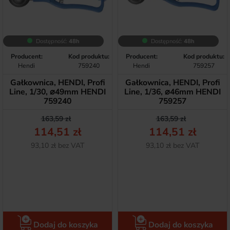
Dostępność:
48h
Dostępność:
48h
Producent:
Kod produktu:
Producent:
Kod produktu:
Hendi
759240
Hendi
759257
Gałkownica, HENDI, Profi
Gałkownica, HENDI, Profi
Line, 1/30, ⌀49mm HENDI
Line, 1/36, ⌀46mm HENDI
759240
759257
Cena podstawowa
Cena
Cena podstawow
Cena
163,59 zł
163,59 zł
114,51 zł
114,51 zł
Netto
Netto
93,10 zł bez VAT
93,10 zł bez VAT
Dodaj do koszyka
Dodaj do koszyka