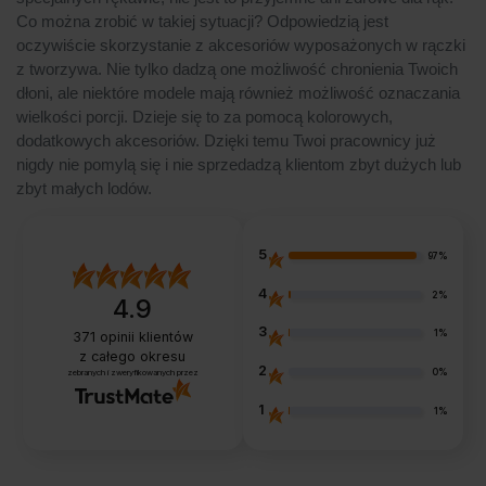
Co można zrobić w takiej sytuacji? Odpowiedzią jest
oczywiście skorzystanie z akcesoriów wyposażonych w rączki
z tworzywa. Nie tylko dadzą one możliwość chronienia Twoich
dłoni, ale niektóre modele mają również możliwość oznaczania
wielkości porcji. Dzieje się to za pomocą kolorowych,
dodatkowych akcesoriów. Dzięki temu Twoi pracownicy już
nigdy nie pomylą się i nie sprzedadzą klientom zbyt dużych lub
zbyt małych lodów.
5
97%
4
2%
4.9
3
1%
371
opinii klientów
z całego okresu
2
0%
zebranych i zweryfikowanych przez
1
1%