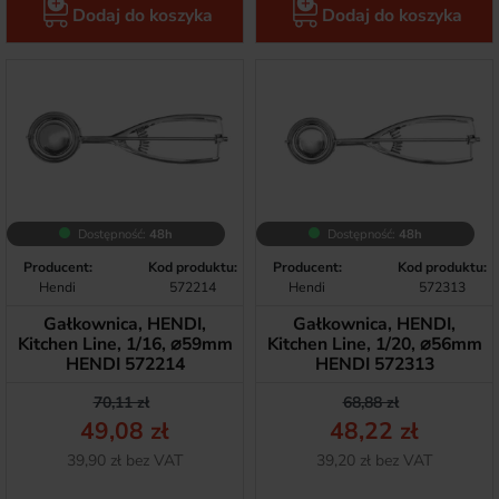
Dodaj do koszyka
Dodaj do koszyka
Dostępność:
48h
Dostępność:
48h
Producent:
Kod produktu:
Producent:
Kod produktu:
Hendi
572214
Hendi
572313
Gałkownica, HENDI,
Gałkownica, HENDI,
Kitchen Line, 1/16, ⌀59mm
Kitchen Line, 1/20, ⌀56mm
HENDI 572214
HENDI 572313
Cena podstawowa
Cena
Cena podstawow
Cena
70,11 zł
68,88 zł
49,08 zł
48,22 zł
Netto
Netto
39,90 zł bez VAT
39,20 zł bez VAT