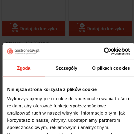
Dodaj do koszyka
Dodaj do koszyka
Pokazano 1-12 z 38 pozycji
Następny
1
2
3
4

Zgoda
Szczegóły
O plikach cookies
Nierdzewne gałkownice do lodów
Gałkownice do lodów w ofercie naszego sklepu internetowego:
Niniejsza strona korzysta z plików cookie
•
Gałkownica ze stali nierdzewnej
Wykorzystujemy pliki cookie do spersonalizowania treści i
•
Akcesoria o różnych pojemnościach
reklam, aby oferować funkcje społecznościowe i
FILTRU
•
Gałkownica owalna
analizować ruch w naszej witrynie. Informacje o tym, jak
korzystasz z naszej witryny, udostępniamy partnerom
•
Sprzęt z rączką z tworzywa
społecznościowym, reklamowym i analitycznym.
Zapra
szamy do zapoznania się z kategorią gałkownic do lodów.