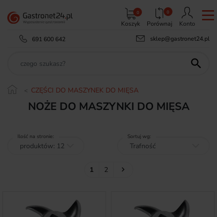
0
0
Koszyk
Porównaj
Konto
sklep@gastronet24.pl
691 600 642

CZĘŚCI DO MASZYNEK DO MIĘSA
NOŻE DO MASZYNKI DO MIĘSA
Ilość na stronie:
Sortuj wg:
Następny
1
2
