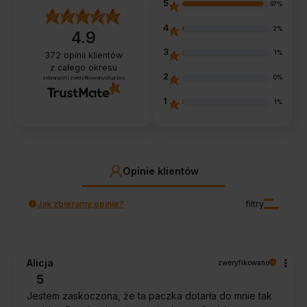
5
97%
4
2%
4.9
3
1%
372
opinii klientów
z całego okresu
2
0%
zebranych i zweryfikowanych przez
1
1%
Opinie klientów
Jak zbieramy opinie?
filtry
Alicja
zweryfikowano
5
Jestem zaskoczona, że ta paczka dotarła do mnie tak