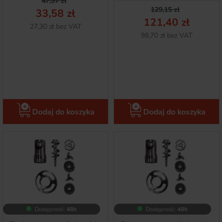
Cena podstawowa
Cena
47,97 zł
Cena podstawow
Cena
129,15 zł
33,58 zł
121,40 zł
Netto
27,30 zł bez VAT
Netto
98,70 zł bez VAT
Dodaj do koszyka
Dodaj do koszyka
Dostępność:
48h
Dostępność:
48h