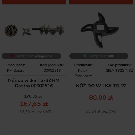
Dostępność:
4 tygodnie
Dostępność:
48h
Producent:
Kod produktu:
Producent:
Kod produktu:
RM Gastro
00002516
Polski
3ISA-TS22-NÓŻ
Producent
Nóż do wilka TS-32 RM
Gastro 00002516
NÓŻ DO WILKA TS-22
Cena podstawowa
Cena
Cena
178,35 zł
80,00 zł
167,65 zł
Netto
65,04 zł bez VAT
Netto
136,30 zł bez VAT