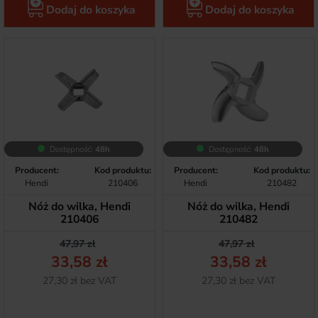
Dodaj do koszyka
Dodaj do koszyka
Dostępność:
48h
Dostępność:
48h
Producent:
Kod produktu:
Producent:
Kod produktu:
Hendi
210406
Hendi
210482
Nóż do wilka, Hendi
Nóż do wilka, Hendi
210406
210482
Cena podstawowa
Cena
Cena podstawow
Cena
47,97 zł
47,97 zł
33,58 zł
33,58 zł
Netto
Netto
27,30 zł bez VAT
27,30 zł bez VAT