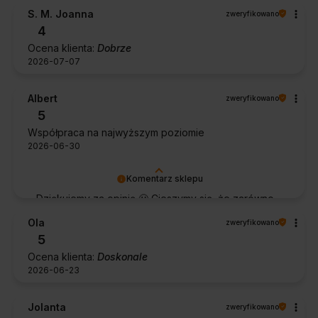
S. M. Joanna
zweryfikowano
4
Ocena klienta:
Dobrze
2026-07-07
Albert
zweryfikowano
5
Współpraca na najwyższym poziomie
2026-06-30
Komentarz sklepu
Dziękujemy za opinię 🙂 Cieszymy się, że zarówno
współpraca, jak i zakup spełniły Pana oczekiwania.
Ola
zweryfikowano
Dziękujemy za zaufanie.
5
Ocena klienta:
Doskonale
2026-06-23
Jolanta
zweryfikowano