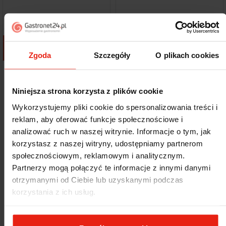
Dodaj do koszyka
Dodaj do koszyka
Zgoda
Szczegóły
O plikach cookies
Pokazano 1-12 z 15 pozycji
Niniejsza strona korzysta z plików cookie
Następny
1
2

Wykorzystujemy pliki cookie do spersonalizowania treści i
Aby mięso mogło przybrać formę dobrze i równomiernie
reklam, aby oferować funkcje społecznościowe i
FILTRU
zmielonego, musi zostać najpierw pokrojone. W przypadku
analizować ruch w naszej witrynie. Informacje o tym, jak
maszynek do mięsa te czynności wykonywane są przez noże do
korzystasz z naszej witryny, udostępniamy partnerom
wilków. To elementy każdej maszynki, czy to elektrycznej, czy
mechanicznej, dzięki któremu mięso jest krojone na mniejsze
społecznościowym, reklamowym i analitycznym.
kawałki i gotowe do przygotowania potraw bądź dalszej obróbki
Partnerzy mogą połączyć te informacje z innymi danymi
mechanicznej.
otrzymanymi od Ciebie lub uzyskanymi podczas
korzystania z ich usług.
Noże do maszynki do mięsa z naszej oferty są elementami
wykonywanymi ze stali nierdzewnej. Jest to materiał, który nie
wpływa negatywnie na właściwości odżywcze mielonego mięsa