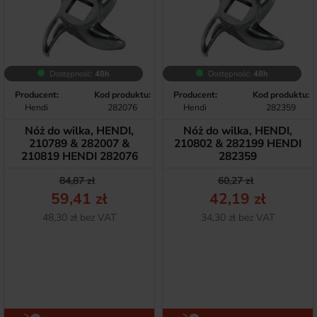
Dostępność:
48h
Dostępność:
48h
Producent:
Kod produktu:
Producent:
Kod produktu:
Hendi
282076
Hendi
282359
Nóż do wilka, HENDI,
Nóż do wilka, HENDI,
210789 & 282007 &
210802 & 282199 HENDI
210819 HENDI 282076
282359
Cena podstawowa
Cena
Cena podstawow
Cena
84,87 zł
60,27 zł
59,41 zł
42,19 zł
Netto
Netto
48,30 zł bez VAT
34,30 zł bez VAT