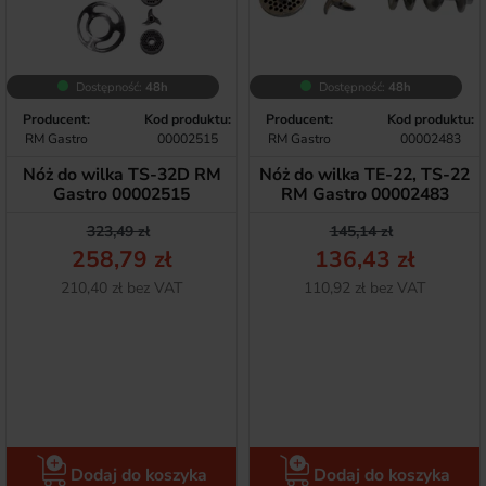
Dostępność:
48h
Dostępność:
48h
Producent:
Kod produktu:
Producent:
Kod produktu:
RM Gastro
00002515
RM Gastro
00002483
Nóż do wilka TS-32D RM
Nóż do wilka TE-22, TS-22
Gastro 00002515
RM Gastro 00002483
Cena podstawowa
Cena
Cena podstawow
Cena
323,49 zł
145,14 zł
258,79 zł
136,43 zł
Netto
Netto
210,40 zł bez VAT
110,92 zł bez VAT
Dodaj do koszyka
Dodaj do koszyka