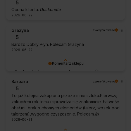
5
Ocena klienta:
Doskonale
2026-06-22
Grażyna
zweryfikowano
5
Bardzo Dobry Płyn. Polecam Grażyna
2026-06-22
Komentarz sklepu
Bardzo dziękujemy za pozytywną opinię 🙂
Życzymy, aby płyn nadal zapewniał doskonałe
Barbara
zweryfikowano
efekty przy każdym użyciu.
5
To już kolejna zakupiona przeze mnie sztuka.Pierwszą
zakupiłem rok temu i sprawdza się znakomicie. Łatwość
obsługi, brak ruchomych elementów (talerz, wózek pod
talerzem),wygodne czyszczenie. Polecam.👍️
2026-06-21