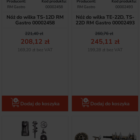
Producent:
Kod produktu:
Producent:
Kod produktu:
RM Gastro
00002458
RM Gastro
00002493
Nóż do wilka TS-12D RM
Nóż do wilka TE-22D, TS-
Gastro 00002458
22D RM Gastro 00002493
Cena podstawowa
Cena
Cena podstawow
Cena
221,40 zł
260,76 zł
208,12 zł
245,11 zł
Netto
Netto
169,20 zł bez VAT
199,28 zł bez VAT
Dodaj do koszyka
Dodaj do koszyka