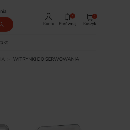
nia
0
0
Porównaj
Koszyk

Konto
takt
IA
WITRYNKI DO SERWOWANIA