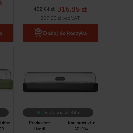
ł
tawowa
316,85 zł
452,64 zł
Cena podstawowa
Cena
Netto
257,60 zł bez VAT
a
Dodaj do koszyka
Dostępność:
48h
uktu:
Producent:
Kod produktu:
28
Hendi
871904