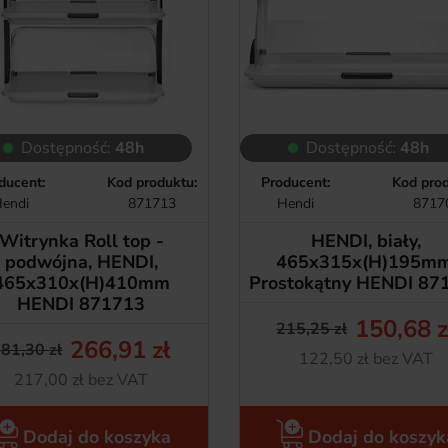
Dostępność:
48h
Dostępność:
48h
ducent:
Kod produktu:
Producent:
Kod prod
endi
871713
Hendi
8717
Witrynka Roll top -
HENDI, biały,
podwójna, HENDI,
465x315x(H)195mm
465x310x(H)410mm
Prostokątny HENDI 87
HENDI 871713
150,68 z
215,25 zł
Cena pods
Cena
266,91 zł
81,30 zł
Netto
122,50 zł bez VAT
Cena podstawowa
Cena
Netto
217,00 zł bez VAT
Dodaj do koszyka
Dodaj do koszyk