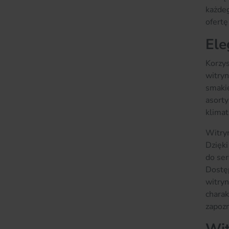
każdeg
ofertę 
Ele
Korzys
witryn
smakie
asorty
klimat
Witryn
Dzięki
do ser
Dostęp
witryn
charak
zapozn