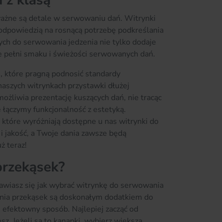
 z klasą
 ważne są detale w serwowaniu dań. Witrynki
 odpowiedzią na rosnącą potrzebę podkreślania
ych do serwowania jedzenia nie tylko dodaje
e pełni smaku i świeżości serwowanych dań.
, które pragną podnosić standardy
szych witrynkach przystawki dłużej
żliwia prezentację kuszących dań, nie tracąc
 łączymy funkcjonalność z estetyką.
 które wyróżniają dostępne u nas witrynki do
 i jakość, a Twoje dania zawsze będą
ż teraz!
przekąsek?
nawiasz się jak wybrać witrynkę do serwowania
ania przekąsek są doskonałym dodatkiem do
efektowny sposób. Najlepiej zacząć od
sz. Jeżeli są to kanapki, wybierz większą