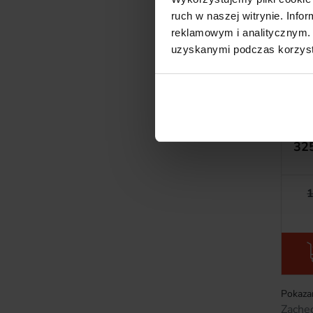
ruch w naszej witrynie. Inf
reklamowym i analitycznym. 
uzyskanymi podczas korzysta
Pro
H
Wit
32
1
Pokazan
Zachę