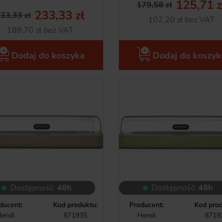
125,71 z
179,58 zł
Cena pods
Cena
233,33 zł
33,33 zł
Netto
102,20 zł bez VAT
Cena podstawowa
Cena
Netto
189,70 zł bez VAT
Dodaj do koszyka
Dodaj do koszyk
Dostępność:
48h
Dostępność:
48h
ducent:
Kod produktu:
Producent:
Kod prod
endi
871935
Hendi
8719