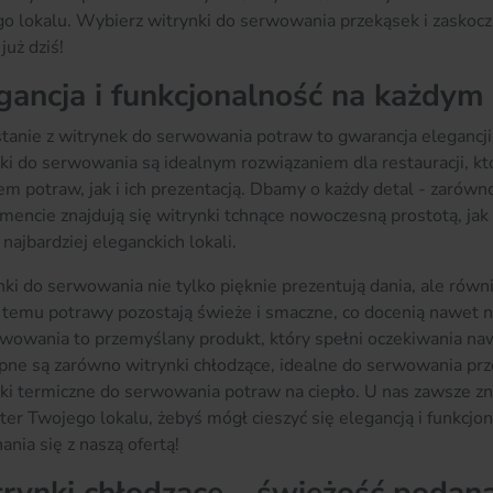
o lokalu. Wybierz witrynki do serwowania przekąsek i zaskocz
już dziś!
gancja i funkcjonalność na każdym 
tanie z witrynek do serwowania potraw to gwarancja elegancji 
ki do serwowania są idealnym rozwiązaniem dla restauracji, k
m potraw, jak i ich prezentacją. Dbamy o każdy detal - zarówn
mencie znajdują się witrynki tchnące nowoczesną prostotą, jak 
 najbardziej eleganckich lokali.
ki do serwowania nie tylko pięknie prezentują dania, ale rów
 temu potrawy pozostają świeże i smaczne, co docenią nawet n
wowania to przemyślany produkt, który spełni oczekiwania na
ne są zarówno witrynki chłodzące, idealne do serwowania prze
ki termiczne do serwowania potraw na ciepło. U nas zawsze zna
ter Twojego lokalu, żebyś mógł cieszyć się elegancją i funkcj
ania się z naszą ofertą!