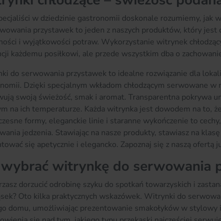
rynki chłodzące – świeżość podana
pecjaliści w dziedzinie gastronomii doskonale rozumiemy, jak
wowania przystawek to jeden z naszych produktów, który jest
ności i wyjątkowości potraw. Wykorzystanie witrynek chłodząc
cji każdemu posiłkowi, ale przede wszystkim dba o zachowani
ki do serwowania przystawek to idealne rozwiązanie dla lokali
onomii. Dzięki specjalnym wkładom chłodzącym serwowane w na
ują swoją świeżość, smak i aromat. Transparentna pokrywa umo
ym na ich temperaturze. Każda witrynka jest dowodem na to, że
esne formy, eleganckie linie i staranne wykończenie to cechy,
ania jedzenia. Stawiając na nasze produkty, stawiasz na klasę
tować się apetycznie i elegancko. Zapoznaj się z naszą ofertą ju
 wybrać witrynkę do serwowania 
zasz dorzucić odrobinę szyku do spotkań towarzyskich i zasta
ąsek? Oto kilka praktycznych wskazówek. Witrynki do serwow
o domu, umożliwiając prezentowanie smakołyków w stylowy i 
owienia się nad tym, jakiego typu przekąski najczęściej serwuje