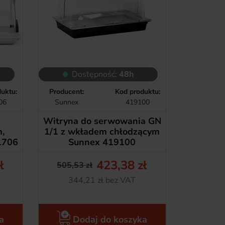
Dostępność:
48h
uktu:
Producent:
Kod produktu:
06
Sunnex
419100
Witryna do serwowania GN
,
1/1 z wkładem chłodzącym
1706
Sunnex 419100
ł
423,38 zł
505,53 zł
tawowa
Cena podstawowa
Cena
Netto
344,21 zł bez VAT
a
Dodaj do koszyka