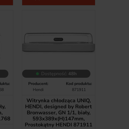
Dostępność:
48h
uktu:
Producent:
Kod produktu:
68
Hendi
871911
-
Witrynka chłodząca UNIQ,
ły,
HENDI, designed by Robert
,
Bronwasser, GN 1/1, biały,
1768
593x389x(H)147mm,
Prostokątny HENDI 871911