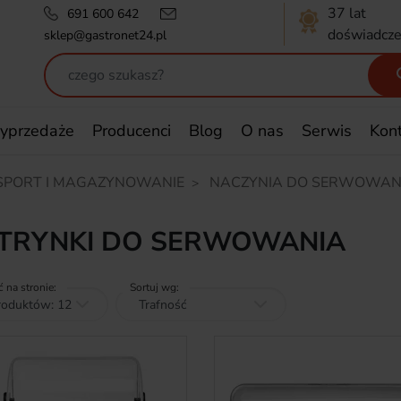
37 lat
691 600 642
doświadcze
sklep@gastronet24.pl
yprzedaże
Producenci
Blog
O nas
Serwis
Kon
SPORT I MAGAZYNOWANIE
NACZYNIA DO SERWOWAN
TRYNKI DO SERWOWANIA
ć na stronie:
Sortuj wg: