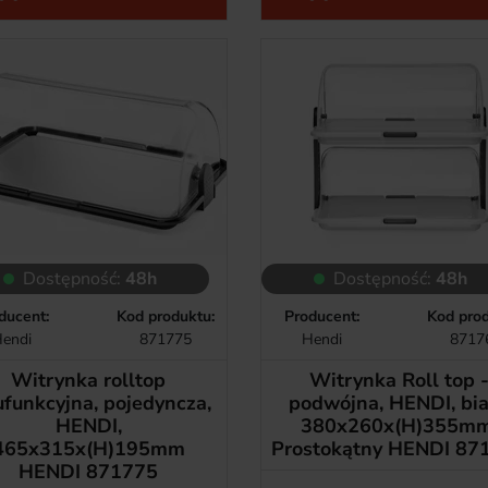
Dostępność:
48h
Dostępność:
48h
ducent:
Kod produktu:
Producent:
Kod prod
endi
871775
Hendi
8717
Witrynka rolltop
Witrynka Roll top 
funkcyjna, pojedyncza,
podwójna, HENDI, bia
HENDI,
380x260x(H)355mm
465x315x(H)195mm
Prostokątny HENDI 87
HENDI 871775