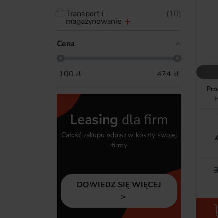
transport i
10
magazynowanie
Cena
100
zł
424
zł
Pro
H
Leasing
dla firm
Całość zakupu odpisz w koszty swojej
firmy
3
DOWIEDZ SIĘ WIĘCEJ