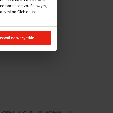
artnerom społecznościowym,
anymi od Ciebie lub
ezwól na wszystkie
wania potraw – idealne rozwiązania do