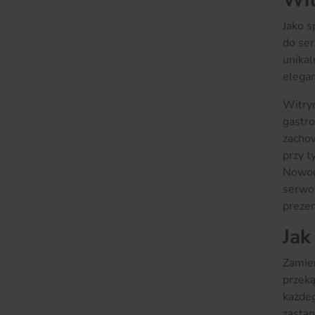
Wit
Jako s
do ser
unikal
elegan
Witryn
gastr
zachow
przy t
Nowocz
serwow
prezen
Jak
Zamier
przek
każdeg
zastan