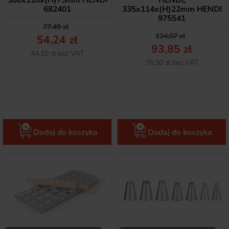
300x110x(H)75mm HENDI
HENDI,
682401
335x114x(H)22mm HENDI
975541
Cena podstawowa
Cena
77,49 zł
Cena podstawow
Cena
134,07 zł
54,24 zł
93,85 zł
Netto
44,10 zł bez VAT
Netto
76,30 zł bez VAT
Dodaj do koszyka
Dodaj do koszyka