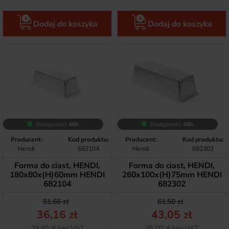
Dodaj do koszyka
Dodaj do koszyka
Dostępność:
48h
Dostępność:
48h
Producent:
Kod produktu:
Producent:
Kod produktu:
Hendi
682104
Hendi
682302
Forma do ciast, HENDI,
Forma do ciast, HENDI,
180x80x(H)60mm HENDI
260x100x(H)75mm HENDI
682104
682302
Cena podstawowa
Cena
Cena podstawow
Cena
51,66 zł
61,50 zł
36,16 zł
43,05 zł
Netto
Netto
29,40 zł bez VAT
35,00 zł bez VAT