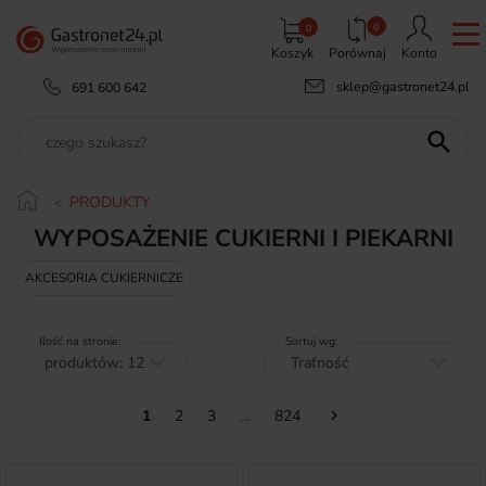
0
0
Koszyk
Porównaj
Konto
sklep@gastronet24.pl
691 600 642

PRODUKTY
WYPOSAŻENIE CUKIERNI I PIEKARNI
AKCESORIA CUKIERNICZE
Ilość na stronie:
Sortuj wg:
Następny
1
2
3
…
824
