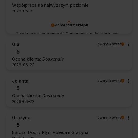
Współpraca na najwyższym poziomie
2026-06-30
Komentarz sklepu
Dziękujemy za opinię 🙂 Cieszymy się, że zarówno
współpraca, jak i zakup spełniły Pana oczekiwania.
Ola
zweryfikowano
Dziękujemy za zaufanie.
5
Ocena klienta:
Doskonale
2026-06-23
Jolanta
zweryfikowano
5
Ocena klienta:
Doskonale
2026-06-22
Grażyna
zweryfikowano
5
Bardzo Dobry Płyn. Polecam Grażyna