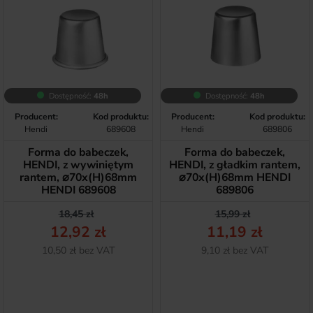
Dostępność:
48h
Dostępność:
48h
Producent:
Kod produktu:
Producent:
Kod produktu:
Hendi
689608
Hendi
689806
Forma do babeczek,
Forma do babeczek,
HENDI, z wywiniętym
HENDI, z gładkim rantem,
rantem, ⌀70x(H)68mm
⌀70x(H)68mm HENDI
HENDI 689608
689806
Cena podstawowa
Cena
Cena podstawow
Cena
18,45 zł
15,99 zł
12,92 zł
11,19 zł
Netto
Netto
10,50 zł bez VAT
9,10 zł bez VAT