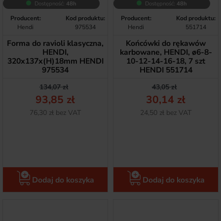
Dostępność:
48h
Dostępność:
48h
Producent:
Kod produktu:
Producent:
Kod produktu:
Hendi
975534
Hendi
551714
Forma do ravioli klasyczna,
Końcówki do rękawów
HENDI,
karbowane, HENDI, ø6-8-
320x137x(H)18mm HENDI
10-12-14-16-18, 7 szt
975534
HENDI 551714
Cena podstawowa
Cena
Cena podstawow
Cena
134,07 zł
43,05 zł
93,85 zł
30,14 zł
Netto
Netto
76,30 zł bez VAT
24,50 zł bez VAT
Dodaj do koszyka
Dodaj do koszyka