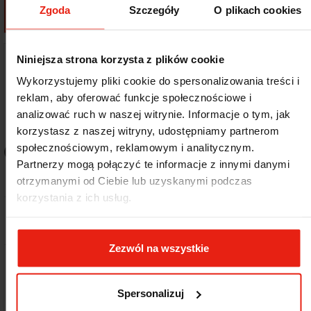
Zgoda
Szczegóły
O plikach cookies
Dodaj do koszyka
Dodaj do koszyka
Niniejsza strona korzysta z plików cookie
Wykorzystujemy pliki cookie do spersonalizowania treści i
reklam, aby oferować funkcje społecznościowe i
FILTRU
analizować ruch w naszej witrynie. Informacje o tym, jak
korzystasz z naszej witryny, udostępniamy partnerom
społecznościowym, reklamowym i analitycznym.
Dostępność:
48h
Dostępność:
48h
Partnerzy mogą połączyć te informacje z innymi danymi
Producent:
Kod produktu:
Producent:
Kod produktu:
otrzymanymi od Ciebie lub uzyskanymi podczas
Hendi
551011
Hendi
551400
korzystania z ich usług.
Końcówki do rękawów
Końcówki do rękawów,
proste, HENDI, ø 5-7-9-11-
HENDI, ø 6-8-10-12 HENDI
13-15-17 HENDI 551011
551400
Zezwól na wszystkie
Cena podstawowa
Cena
Cena podstawow
Cena
34,44 zł
84,87 zł
24,11 zł
59,41 zł
Netto
Netto
19,60 zł bez VAT
48,30 zł bez VAT
Spersonalizuj