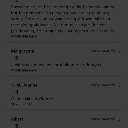
Zawsze na czas, bez zbędnej zwłoki. Firma okazała się
bardzo pomocna. Na pewno jeszcze nie raz do niej
wrócę. Dobrze zapakowane zakupy.Brawo także za
estetykę opakowania. Nic dodać, nic ująć. Jestem
przekonana, że zrobię tutaj zakupy jeszcze nie raz. 👍️
w tym miesiącu
Małgorzata
zweryfikowano
5
Jesteśmy zadowoleni, produkt bardzo dobry👍️
w tym miesiącu
S. M. Joanna
zweryfikowano
4
Ocena klienta:
Dobrze
2026-07-07
Albert
zweryfikowano
5