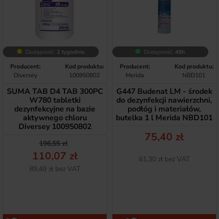
Dostępność:
2 tygodnie
Dostępność:
48h
Producent:
Kod produktu:
Producent:
Kod produktu:
Diversey
100950802
Merida
NBD101
SUMA TAB D4 TAB 300PC
G447 Budenat LM - środek
W780 tabletki
do dezynfekcji nawierzchni,
dezynfekcyjne na bazie
podłóg i materiałów,
aktywnego chloru
butelka 1 l Merida NBD101
Diversey 100950802
Cena
75,40 zł
Cena podstawowa
Cena
196,55 zł
110,07 zł
Netto
61,30 zł bez VAT
Netto
89,49 zł bez VAT