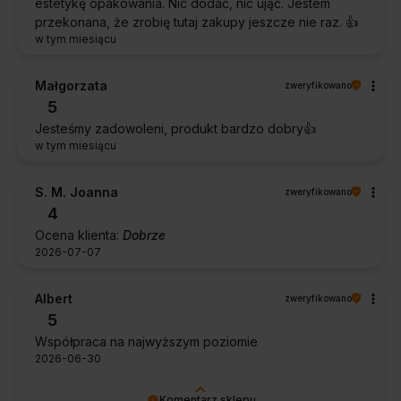
estetykę opakowania. Nic dodać, nic ująć. Jestem
przekonana, że zrobię tutaj zakupy jeszcze nie raz. 👍️
w tym miesiącu
Małgorzata
zweryfikowano
5
Jesteśmy zadowoleni, produkt bardzo dobry👍️
w tym miesiącu
S. M. Joanna
zweryfikowano
4
Ocena klienta:
Dobrze
2026-07-07
Albert
zweryfikowano
5
Współpraca na najwyższym poziomie
2026-06-30
Komentarz sklepu