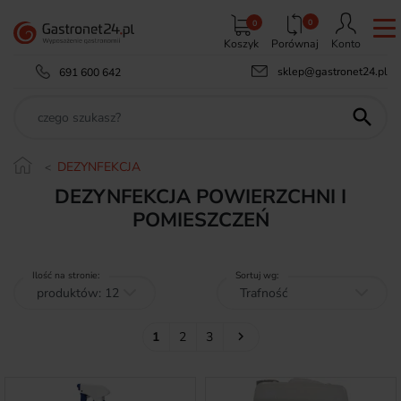
0
0
Koszyk
Porównaj
Konto
sklep@gastronet24.pl
691 600 642

DEZYNFEKCJA
DEZYNFEKCJA POWIERZCHNI I
POMIESZCZEŃ
Ilość na stronie:
Sortuj wg:
Następny
1
2
3
