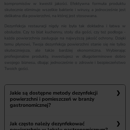
kompromisów w kwestii jakości. Efektywna formuła produktu
skutecznie eliminuje wszelkie bakterie i wirusy, a jednocześnie jest
delikatna dla powierzchni, na której jest stosowana.
Dezynfekcja restauracji nigdy nie była tak dokładna i łatwa w
obsłudze. Czy to blat kuchenny, stoły dla gości, czy też podłoga -
każda powierzchnia zasługuje na najwyższą jakość ochrony. Dzięki
temu płynowi, Twoja dezynfekcja powierzchni stanie się nie tylko
skuteczniejsza, ale także bardziej ekonomiczna. Wybierając
profesjonalne produkty, inwestujesz w długoterminowe dobro
swojego biznesu, dbając jednocześnie o zdrowie i bezpieczeństwo
Twoich gości.
Jakie są dostępne metody dezynfekcji
powierzchni i pomieszczeń w branży
gastronomicznej?
W branży gastronomicznej istnieje wiele skutecznych metod
Jak często należy dezynfekować
dezynfekcji powierzchni i pomieszczeń, które pomagają
powierzchnie w lokalu gastronomicznym?