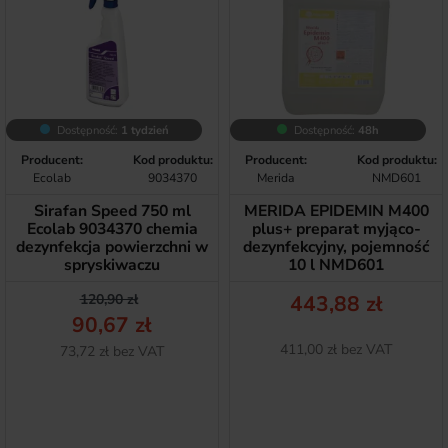
Dostępność:
1 tydzień
Dostępność:
48h
Producent:
Kod produktu:
Producent:
Kod produktu:
Ecolab
9034370
Merida
NMD601
Sirafan Speed 750 ml
MERIDA EPIDEMIN M400
Ecolab 9034370 chemia
plus+ preparat myjąco-
dezynfekcja powierzchni w
dezynfekcyjny, pojemność
spryskiwaczu
10 l NMD601
Cena podstawowa
Cena
Cena
120,90 zł
443,88 zł
90,67 zł
Netto
411,00 zł bez VAT
Netto
73,72 zł bez VAT