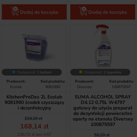
Dodaj do koszyka
Dodaj do koszyka
Dostępność:
1 tydzień
Dostępność:
2 tygodnie
Producent:
Kod produktu:
Producent:
Kod produktu:
Ecolab
9081990
Diversey
100875597
KitchenProDes 2L Ecolab
SUMA ALCOHOL SPRAY
9081990 środek czyszczący
D4.12 0.75L W4797
i dezynfekcyjny
gotowy do użycia preparat
do dezynfekcji powierzchni
Cena podstawowa
Cena
224,19 zł
oparty na etanolu Diversey
100875597
168,14 zł
Netto
136,70 zł bez VAT
Cena podstawow
Cena
55,33 zł