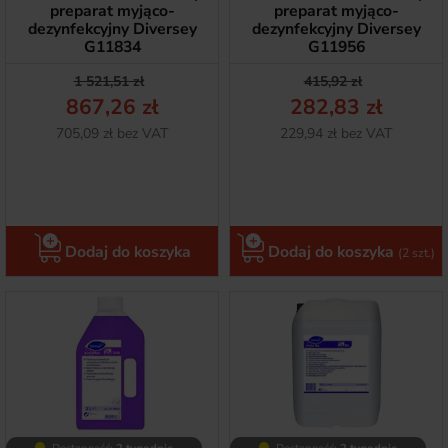
preparat myjąco-
preparat myjąco-
dezynfekcyjny Diversey
dezynfekcyjny Diversey
G11834
G11956
Cena podstawowa
Cena
Cena podstawow
Cena
1 521,51 zł
415,92 zł
867,26 zł
282,83 zł
Netto
Netto
705,09 zł bez VAT
229,94 zł bez VAT
Dodaj do koszyka
Dodaj do koszyka
(2 szt.)