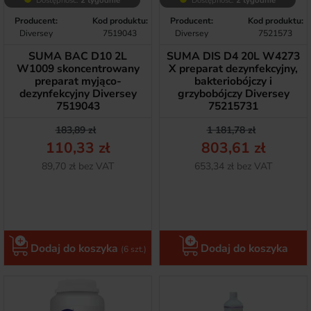
Dostępność:
2 tygodnie
Dostępność:
2 tygodnie
Producent:
Kod produktu:
Producent:
Kod produktu:
Diversey
7519043
Diversey
7521573
SUMA BAC D10 2L
SUMA DIS D4 20L W4273
W1009 skoncentrowany
X preparat dezynfekcyjny,
preparat myjąco-
bakteriobójczy i
dezynfekcyjny Diversey
grzybobójczy Diversey
7519043
75215731
Cena podstawowa
Cena
Cena podstawow
Cena
183,89 zł
1 181,78 zł
110,33 zł
803,61 zł
Netto
Netto
89,70 zł bez VAT
653,34 zł bez VAT
Dodaj do koszyka
Dodaj do koszyka
(6 szt.)