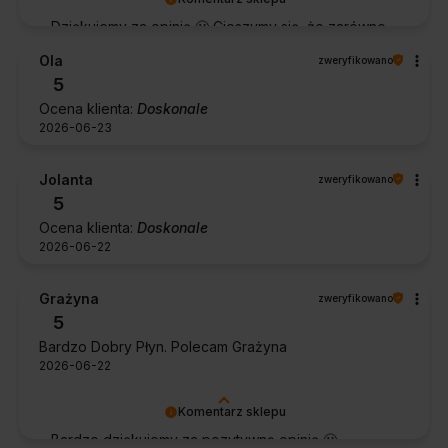
Dziękujemy za opinię 🙂 Cieszymy się, że zarówno
współpraca, jak i zakup spełniły Pana oczekiwania.
Ola
zweryfikowano
Dziękujemy za zaufanie.
5
Ocena klienta:
Doskonale
2026-06-23
Jolanta
zweryfikowano
5
Ocena klienta:
Doskonale
2026-06-22
Grażyna
zweryfikowano
5
Bardzo Dobry Płyn. Polecam Grażyna
2026-06-22
Komentarz sklepu
Bardzo dziękujemy za pozytywną opinię 🙂