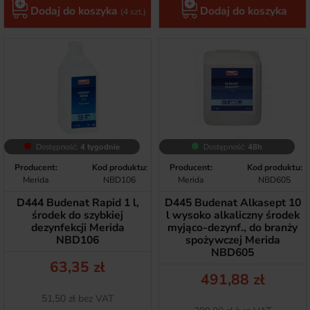
Dodaj do koszyka
Dodaj do koszyka
(4 szt.)
Dostępność:
4 tygodnie
Dostępność:
48h
Producent:
Kod produktu:
Producent:
Kod produktu:
Merida
NBD106
Merida
NBD605
D444 Budenat Rapid 1 l,
D445 Budenat Alkasept 10
środek do szybkiej
l wysoko alkaliczny środek
dezynfekcji Merida
myjąco-dezynf., do branży
NBD106
spożywczej Merida
NBD605
Cena
63,35 zł
Cena
491,88 zł
Netto
51,50 zł bez VAT