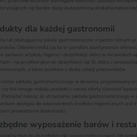
rii, przeszedł wszelkie wymagane kontrole i posiada niezbęd
teryzujących się bardzo dużą skutecznością działania bakteriob
dukty dla każdej gastronomii
lu lat obsługujemy lokale gastronomiczne o bardzo różnym prze
wników. Odzwierciedla się to w szerokim asortymencie oferow
 zarówno artykuły higieny i dezynfekcji skóry w niewielkich op
tach - na przykład płyn do dezynfekcji rąk 5l, który z pewnością
nomicznych, a także punktów o dużej rotacji pracowników.
rzenie zakładu gastronomicznego w dowolny proponowany prze
, czy też innego rodzaju produkt z naszej oferty stanowić będ
. Pamiętać należy, że utrzymanie zakładu gastronomicznego w n
wnikom dostępu do odpowiednich środków higienicznych jest 
sami prowadzenia działalności.
zbędne wyposażenie barów i restau
jonalny płyn do dezynfekcji rąk i powierzchni pozwoli zdezynfe