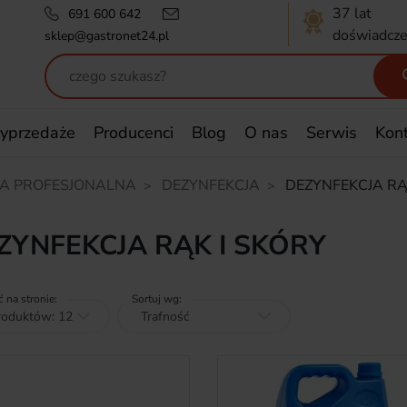
37 lat
691 600 642
doświadcze
sklep@gastronet24.pl
yprzedaże
Producenci
Blog
O nas
Serwis
Kon
A PROFESJONALNA
DEZYNFEKCJA
DEZYNFEKCJA RĄ
ZYNFEKCJA RĄK I SKÓRY
ć na stronie:
Sortuj wg: