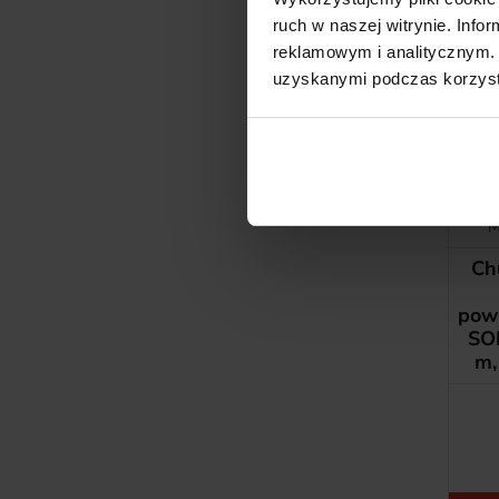
ruch w naszej witrynie. Inf
reklamowym i analitycznym. 
uzyskanymi podczas korzysta
Pro
M
Ch
pow
SOF
m,