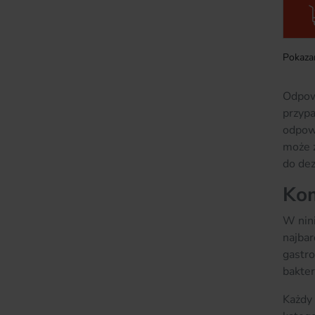
Pokazan
Odpowi
przypa
odpowi
może 
do dez
Kom
W nini
najba
gastro
bakter
Każdy 