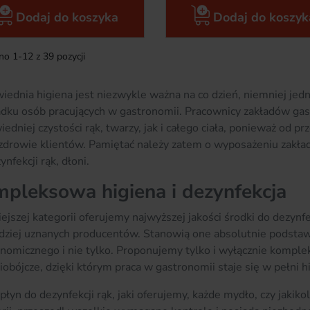
Dodaj do koszyka
Dodaj do koszyk
o 1-12 z 39 pozycji
ednia higiena jest niezwykle ważna na co dzień, niemniej jed
dku osób pracujących w gastronomii. Pracownicy zakładów ga
edniej czystości rąk, twarzy, jak i całego ciała, ponieważ od pr
zdrowie klientów. Pamiętać należy zatem o wyposażeniu zakł
ynfekcji rąk, dłoni.
pleksowa higiena i dezynfekcja
ejszej kategorii oferujemy najwyższej jakości środki do dezynfek
rdziej uznanych producentów. Stanowią one absolutnie podst
nomicznego i nie tylko. Proponujemy tylko i wyłącznie komple
iobójcze, dzięki którym praca w gastronomii staje się w pełni hi
płyn do dezynfekcji rąk, jaki oferujemy, każde mydło, czy jakik