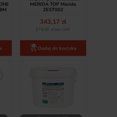
 ONE
MERIDA TOP Merida
1BM
ZEST002
343,17 zł
Cena
Netto
279,00 zł bez VAT
a
Dodaj do koszyka