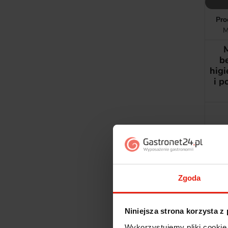
Pro
M
b
higi
i p
Zgoda
Niniejsza strona korzysta z
Wykorzystujemy pliki cookie 