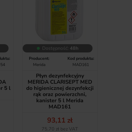
Dostępność:
48h
uktu:
Producent:
Kod produktu:
54
Merida
MAD161
Płyn dezynfekcyjny
IDA
MERIDA CLARISEPT MED
 5 l
do higienicznej dezynfekcji
rąk oraz powierzchni,
kanister 5 l Merida
MAD161
93,11 zł
Cena
Netto
75,70 zł bez VAT