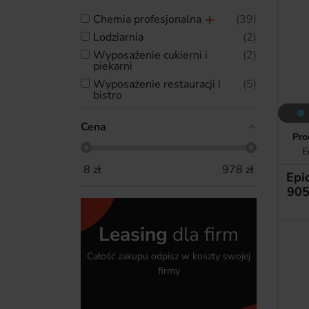
chemia profesjonalna
39
lodziarnia
2
wyposażenie cukierni i
2
piekarni
wyposażenie restauracji i
5
bistro
Cena
Pro
E
8
zł
978
zł
Epi
905
Leasing
dla firm
Całość zakupu odpisz w koszty swojej
firmy