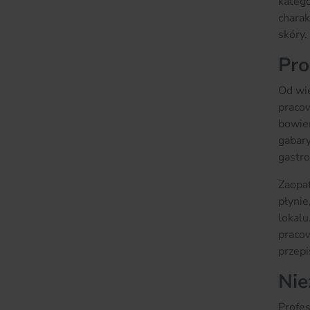
katego
charak
skóry.
Pro
Od wie
praco
bowiem
gabary
gastro
Zaopat
płynie
lokalu
praco
przepi
Nie
Profes