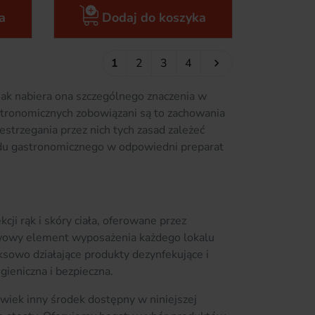
a
Dodaj do koszyka
Następny
1
2
3
4

nak nabiera ona szczególnego znaczenia w
stronomicznych zobowiązani są to zachowania
zestrzegania przez nich tych zasad zależeć
adu gastronomicznego w odpowiedni preparat
cji rąk i skóry ciała, oferowane przez
awowy element wyposażenia każdego lokalu
ksowo działające produkty dezynfekujące i
gieniczna i bezpieczna.
olwiek inny środek dostępny w niniejszej