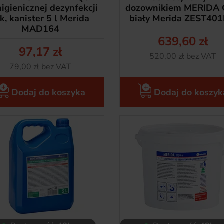
higienicznej dezynfekcji
dozownikiem MERIDA
k, kanister 5 l Merida
biały Merida ZEST40
MAD164
639,60 zł
Cena
97,17 zł
Netto
520,00 zł bez VAT
Cena
Netto
79,00 zł bez VAT
Dodaj do koszyka
Dodaj do koszyk