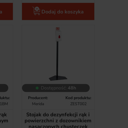
a
Dodaj do koszyka
Dostępność:
48h
uktu:
Producent:
Kod produktu:
01BM
Merida
ZEST002
rąk
Stojak do dezynfekcji rąk i
znym
powierzchni z dozownikiem
nasączonych chusteczek