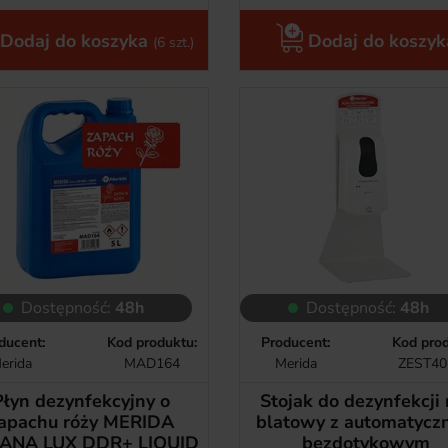
Dodaj do koszyka
Dodaj do koszyk
(6 szt.)
Dostępność:
48h
Dostępność:
48h
ducent:
Kod produktu:
Producent:
Kod prod
erida
MAD164
Merida
ZEST4
Płyn dezynfekcyjny o
Stojak do dezynfekcji 
apachu róży MERIDA
blatowy z automatyc
ANA LUX DDR+ LIQUID
bezdotykowym