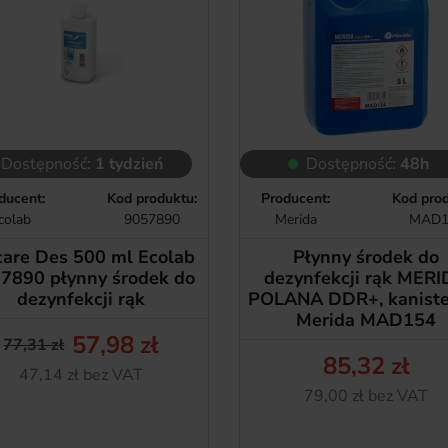
Dostępność:
1 tydzień
Dostępność:
48h
ducent:
Kod produktu:
Producent:
Kod prod
colab
9057890
Merida
MAD1
care Des 500 ml Ecolab
Płynny środek do
7890 płynny środek do
dezynfekcji rąk MER
dezynfekcji rąk
POLANA DDR+, kanister
Merida MAD154
57,98 zł
77,31 zł
Cena podstawowa
Cena
85,32 zł
Netto
47,14 zł bez VAT
Cena
Netto
79,00 zł bez VAT