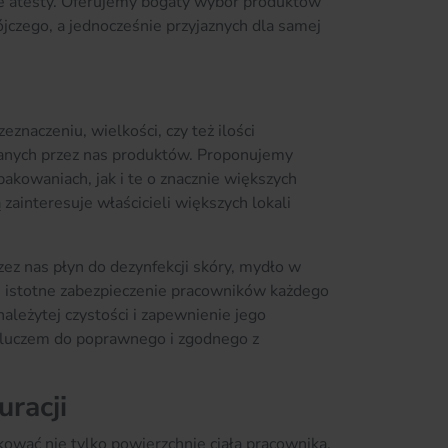
ne atesty. Oferujemy bogaty wybór produktów
ójczego, a jednocześnie przyjaznych dla samej
znaczeniu, wielkości, czy też ilości
anych przez nas produktów. Proponujemy
akowaniach, jak i te o znacznie większych
 zainteresuje właścicieli większych lokali
z nas płyn do dezynfekcji skóry, mydło w
zie istotne zabezpieczenie pracowników każdego
ależytej czystości i zapewnienie jego
kluczem do poprawnego i zgodnego z
racji
kować nie tylko powierzchnię ciała pracownika,