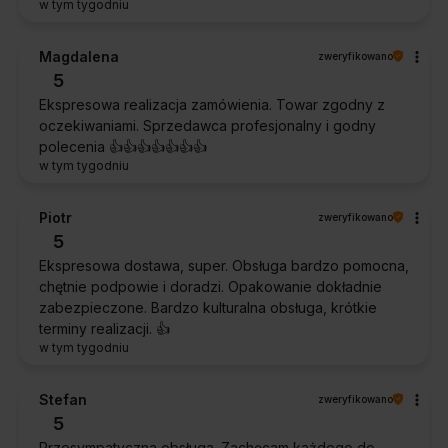
w tym tygodniu
Magdalena
zweryfikowano
5
Ekspresowa realizacja zamówienia. Towar zgodny z
oczekiwaniami. Sprzedawca profesjonalny i godny
polecenia 👍️👍️👍️👍️👍️👍️👍️
w tym tygodniu
Piotr
zweryfikowano
5
Ekspresowa dostawa, super. Obsługa bardzo pomocna,
chętnie podpowie i doradzi. Opakowanie dokładnie
zabezpieczone. Bardzo kulturalna obsługa, krótkie
terminy realizacji. 👍️
w tym tygodniu
Stefan
zweryfikowano
5
Przesympatyczna obsługa. Zachęcam każdego do