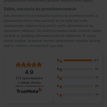
przygotowania i dostarczenia gościom większej ilości napoju.
Szkło, naczynia do przechowywania
Gdy potrzebne Ci są estetyczne naczynia do przechowywania, a
jednocześnie chcesz mieć pewność że nie będą one miały
negatywnego wpływu na żywność, warto zainteresować się
naczyniami szklanymi. Do przechowywania miodu świetnie nadaje
się słoik ze specjalną, drewnianą łyżką do nabierania. W naszej
ofercie znajduje się jednak również wiele innych rodzajów butelek,
słojów i słoików, również tych typu wek.
5
97%
4
2%
4.9
3
1%
373
opinii klientów
z całego okresu
2
0%
zebranych i zweryfikowanych przez
1
1%