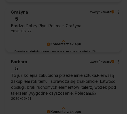
Grażyna
zweryfikowano
5
Bardzo Dobry Płyn. Polecam Grażyna
2026-06-22
Komentarz sklepu
Bardzo dziękujemy za pozytywną opinię 🙂
Życzymy, aby płyn nadal zapewniał doskonałe
Barbara
zweryfikowano
efekty przy każdym użyciu.
5
To już kolejna zakupiona przeze mnie sztuka.Pierwszą
zakupiłem rok temu i sprawdza się znakomicie. Łatwość
obsługi, brak ruchomych elementów (talerz, wózek pod
talerzem),wygodne czyszczenie. Polecam.👍️
2026-06-21
Komentarz sklepu
Dziękujemy za tak szczegółową opinię 🙂 Cieszymy
się, że doceniła Pani wygodę obsługi i łatwość