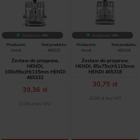
Dostępność:
48h
Dostępność:
48h
Producent:
Kod produktu:
Producent:
Kod produktu:
Hendi
465332
Hendi
465318
Zestaw do przypraw,
Zestaw do przypraw,
HENDI,
HENDI, 85x75x(H)115mm
100x95x(H)115mm HENDI
HENDI 465318
465332
Cena
30,75 zł
Cena
39,36 zł
Netto
25,00 zł bez VAT
Netto
32,00 zł bez VAT