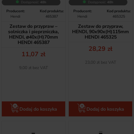
Dostępność:
48h
Dostępność:
48h
Producent:
Kod produktu:
Producent:
Kod produktu:
Hendi
465387
Hendi
465325
Zestaw do przypraw –
Zestaw do przypraw,
solniczka i pieprzniczka,
HENDI, 90x90x(H)115mm
HENDI, ⌀40x(H)70mm
HENDI 465325
HENDI 465387
Cena
28,29 zł
Cena
11,07 zł
Netto
23,00 zł bez VAT
Netto
9,00 zł bez VAT
Dodaj do koszyka
Dodaj do koszyka