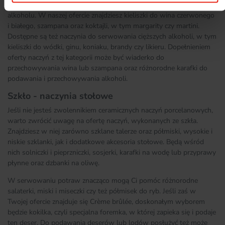
nich ma zadanie służyć bowiem do podawania jednego rodzaju
alkoholu. W naszej ofercie znajdziesz kieliszki do wina czerwonego
i białego, szampana oraz koktajli, w tym margarity czy martini.
Dostępne są też naczynia do serwowania cięższych alkoholi, w tym
kieliszki do wódki, ginu, koniaku, brandy czy likieru. Dopełnieniem
oferty naczyń z tej kategorii może być wiaderko do
przechowywania wina lub szampana oraz różnorodne karafki do
podawania i przechowywania alkoholi.
Szkło - naczynia stołowe
Jeśli nie jesteś zwolennikiem ceramicznych naczyń porcelanowych,
warto zwrócić uwagę na ofertę naczyń, wykonanych ze szkła.
Znajdziesz w niej zarówno szklane talerze oraz półmiski, wysokie i
niskie szklanki, jak i dodatkowe akcesoria stołowe. Będą wśród
nich solniczki i pieprzniczki, sosjerki, karafki na wodę lub przyprawy
płynne oraz dzbanki na oliwę.
W serwowaniu potraw znacząco mogą Ci pomóc różnorodne
salaterki, miski i miseczki czy też półmisek do ryb. Jeśli zaś w
Twojej ofercie znajduje się Crème brûlée, doskonałym wyborem
będzie kokilka, czyli specjalna foremka, w której zapieka się i podaje
ten deser. Do podawania deserów lub lodów posłużyć też może