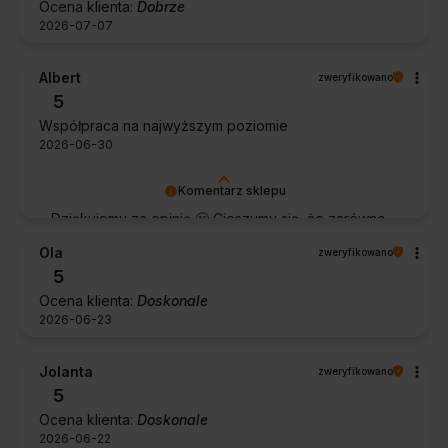
Ocena klienta:
Dobrze
2026-07-07
Albert
zweryfikowano
5
Współpraca na najwyższym poziomie
2026-06-30
Komentarz sklepu
Dziękujemy za opinię 🙂 Cieszymy się, że zarówno
współpraca, jak i zakup spełniły Pana oczekiwania.
Ola
zweryfikowano
Dziękujemy za zaufanie.
5
Ocena klienta:
Doskonale
2026-06-23
Jolanta
zweryfikowano
5
Ocena klienta:
Doskonale
2026-06-22