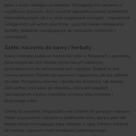
jeden z wielu rodzajów pucharków. Występują one zarówno w
wyjątkowo prostych, choć świetnie zaprojektowanych wariantach
minimalistycznych, jak i w dużo bogatszych wersjach – regularnych
i eleganckich lub wręcz odwrotnie - poprzez swoje nieregularne
kształty delikatnie nawiązujących do motywów roślinnych i
zwierzęcych.
Szkło: naczynia do kawy i herbaty
Kawę i herbatę podawać można nie tylko w filiżankach z porcelany.
Równolegle do nich istnieje oferta naczyń szklanych,
przeznaczonych do serwowania tych napojów. Znaleźć w niej
można zarówno filiżanki do espresso i cappuccino, jak też szklanki
do latte. Posiadamy również szklanki dla amatorów tak zwanej
Irish coffee, czyli kawy po irlandzku, która jest napojem
sporządzanym z kawy, irlandzkiej whiskey, bitej śmietany i
brązowego cukru.
Ofertę tę uzupełnić mogą kubki oraz szklanki do gorących napojów.
Dzięki wyposażeniu naczynia w praktyczne ucho, gorący płyn nie
będzie parzył trzymającego taką szklankę w rękę. Szklany dzbanek
do herbaty zapewni z kolei możliwość jednorazowego