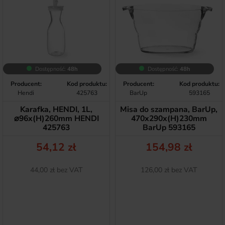
Dostępność:
48h
Dostępność:
48h
Producent:
Kod produktu:
Producent:
Kod produktu:
Hendi
425763
BarUp
593165
Karafka, HENDI, 1L,
Misa do szampana, BarUp,
⌀96x(H)260mm HENDI
470x290x(H)230mm
425763
BarUp 593165
Cena
Cena
54,12 zł
154,98 zł
Netto
Netto
44,00 zł bez VAT
126,00 zł bez VAT