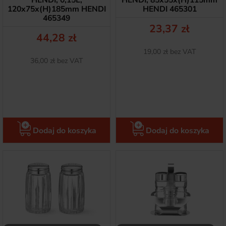
HENDI, 0,15L,
HENDI, 85x55x(H)115mm
120x75x(H)185mm HENDI
HENDI 465301
465349
Cena
23,37 zł
Cena
44,28 zł
Netto
19,00 zł bez VAT
Netto
36,00 zł bez VAT
Dodaj do koszyka
Dodaj do koszyka