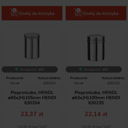
Dodaj do koszyka
Dodaj do koszyka
Dostępność:
48h
Dostępność:
48h
Producent:
Kod produktu:
Producent:
Kod produktu:
Hendi
630204
Hendi
630235
Pieprzniczka, HENDI,
Pieprzniczka, HENDI,
ø65x(H)105mm HENDI
ø63x(H)100mm HENDI
630204
630235
Cena
Cena
23,37 zł
22,14 zł
Netto
Netto
19,00 zł bez VAT
18,00 zł bez VAT