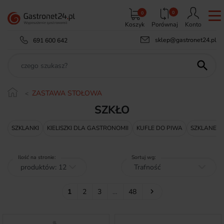
0
0
Koszyk
Porównaj
Konto
sklep@gastronet24.pl
691 600 642

ZASTAWA STOŁOWA
SZKŁO
SZKLANKI
KIELISZKI DLA GASTRONOMII
KUFLE DO PIWA
SZKLANE D
Ilość na stronie:
Sortuj wg:
Następny
1
2
3
…
48
