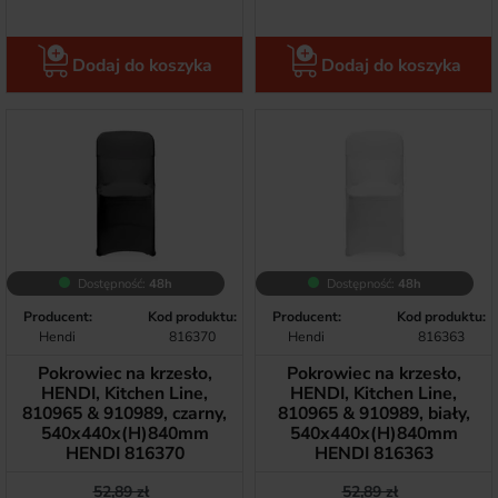
Dodaj do koszyka
Dodaj do koszyka
Dostępność:
48h
Dostępność:
48h
Producent:
Kod produktu:
Producent:
Kod produktu:
Hendi
816370
Hendi
816363
Pokrowiec na krzesło,
Pokrowiec na krzesło,
HENDI, Kitchen Line,
HENDI, Kitchen Line,
810965 & 910989, czarny,
810965 & 910989, biały,
540x440x(H)840mm
540x440x(H)840mm
HENDI 816370
HENDI 816363
Cena podstawowa
Cena
Cena podstawow
Cena
52,89 zł
52,89 zł