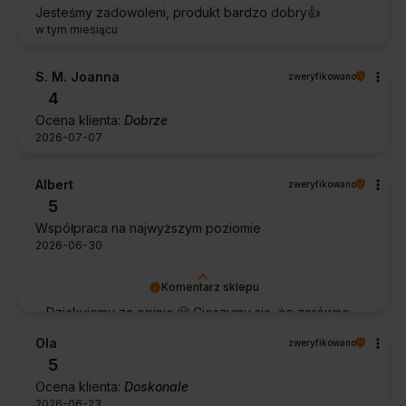
Jesteśmy zadowoleni, produkt bardzo dobry👍️
w tym miesiącu
S. M. Joanna
zweryfikowano
4
Ocena klienta:
Dobrze
2026-07-07
Albert
zweryfikowano
5
Współpraca na najwyższym poziomie
2026-06-30
Komentarz sklepu
Dziękujemy za opinię 🙂 Cieszymy się, że zarówno
współpraca, jak i zakup spełniły Pana oczekiwania.
Ola
zweryfikowano
Dziękujemy za zaufanie.
5
Ocena klienta:
Doskonale
2026-06-23