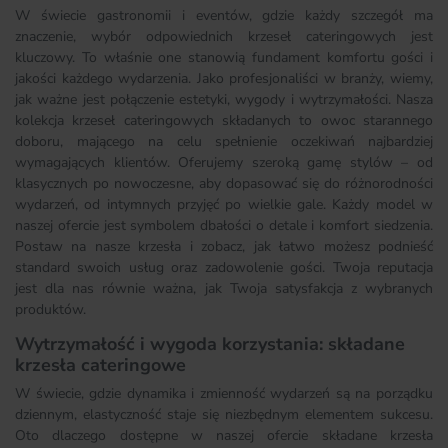
W świecie gastronomii i eventów, gdzie każdy szczegół ma
znaczenie, wybór odpowiednich krzeseł cateringowych jest
kluczowy. To właśnie one stanowią fundament komfortu gości i
jakości każdego wydarzenia. Jako profesjonaliści w branży, wiemy,
jak ważne jest połączenie estetyki, wygody i wytrzymałości. Nasza
kolekcja krzeseł cateringowych składanych to owoc starannego
doboru, mającego na celu spełnienie oczekiwań najbardziej
wymagających klientów. Oferujemy szeroką gamę stylów – od
klasycznych po nowoczesne, aby dopasować się do różnorodności
wydarzeń, od intymnych przyjęć po wielkie gale. Każdy model w
naszej ofercie jest symbolem dbałości o detale i komfort siedzenia.
Postaw na nasze krzesła i zobacz, jak łatwo możesz podnieść
standard swoich usług oraz zadowolenie gości. Twoja reputacja
jest dla nas równie ważna, jak Twoja satysfakcja z wybranych
produktów.
Wytrzymałość i wygoda korzystania: składane
krzesła cateringowe
W świecie, gdzie dynamika i zmienność wydarzeń są na porządku
dziennym, elastyczność staje się niezbędnym elementem sukcesu.
Oto dlaczego dostępne w naszej ofercie składane krzesła