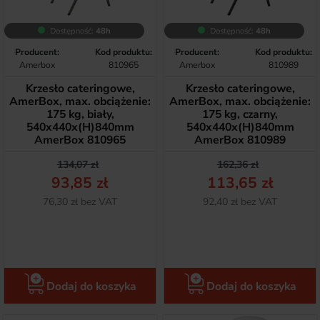
Dostępność:
48h
Dostępność:
48h
Producent:
Kod produktu:
Producent:
Kod produktu:
Amerbox
810965
Amerbox
810989
Krzesło cateringowe,
Krzesło cateringowe,
AmerBox, max. obciążenie:
AmerBox, max. obciążenie:
175 kg, biały,
175 kg, czarny,
540x440x(H)840mm
540x440x(H)840mm
AmerBox 810965
AmerBox 810989
Cena podstawowa
Cena
Cena podstawow
Cena
134,07 zł
162,36 zł
93,85 zł
113,65 zł
Netto
Netto
76,30 zł bez VAT
92,40 zł bez VAT
Dodaj do koszyka
Dodaj do koszyka