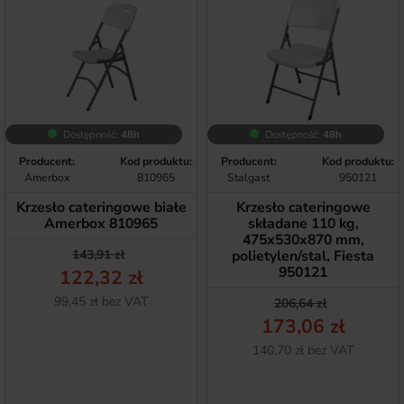
Dostępność:
48h
Dostępność:
48h
Producent:
Kod produktu:
Producent:
Kod produktu:
Amerbox
810965
Stalgast
950121
Krzesło cateringowe białe
Krzesło cateringowe
Amerbox 810965
składane 110 kg,
475x530x870 mm,
Cena podstawowa
Cena
143,91 zł
polietylen/stal, Fiesta
950121
122,32 zł
Netto
99,45 zł bez VAT
Cena podstawow
Cena
206,64 zł
173,06 zł
Netto
140,70 zł bez VAT