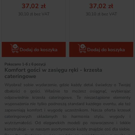
37,02 zł
37,02 zł
Netto
Netto
30,10 zł bez VAT
30,10 zł bez VAT
Dodaj do koszyka
Dodaj do koszyka
Pokazano 1-6 z 6 pozycji
Komfort gości w zasięgu ręki - krzesła
cateringowe
Wyobraź sobie wydarzenie, gdzie każdy detal świadczy o Twojej
dbałości o gości. Właśnie to możesz osiągnąć, wybierając
odpowiednie krzesła cateringowe. Te niezastąpione elementy
wyposażenia nie tylko podnoszą standard każdego eventu, ale też
zapewniają komfort i wygodę uczestnikom. Nasza oferta krzeseł
cateringowych składanych to harmonia stylu, wygody i
wytrzymałości. Od eleganckich modeli po nowoczesne i lekkie
konstrukcje – w naszym asortymencie każdy znajdzie coś dla siebie.