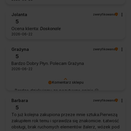
Jolanta
zweryfikowano
5
Ocena klienta:
Doskonale
2026-06-22
Grażyna
zweryfikowano
5
Bardzo Dobry Płyn. Polecam Grażyna
2026-06-22
Komentarz sklepu
Bardzo dziękujemy za pozytywną opinię 🙂
Życzymy, aby płyn nadal zapewniał doskonałe
Barbara
zweryfikowano
efekty przy każdym użyciu.
5
To już kolejna zakupiona przeze mnie sztuka.Pierwszą
zakupiłem rok temu i sprawdza się znakomicie. Łatwość
obsługi, brak ruchomych elementów (talerz, wózek pod