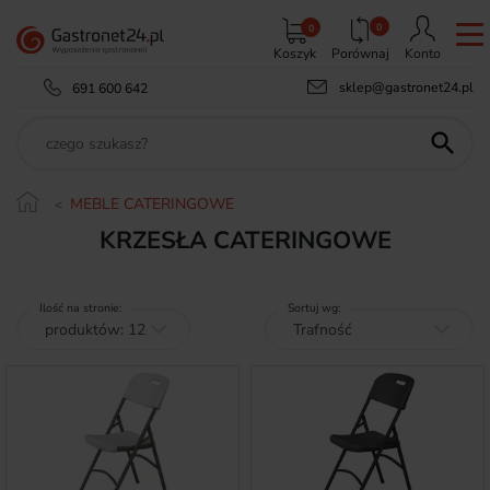
0
0
Koszyk
Porównaj
Konto
sklep@gastronet24.pl
691 600 642

MEBLE CATERINGOWE
KRZESŁA CATERINGOWE
Ilość na stronie:
Sortuj wg: