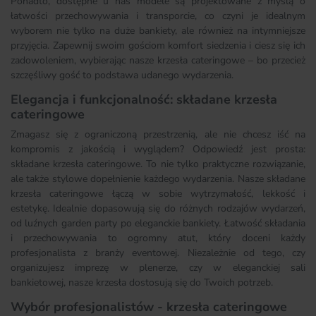
Ponadto, dostępne u nas modele są projektowane z myślą o
łatwości przechowywania i transporcie, co czyni je idealnym
wyborem nie tylko na duże bankiety, ale również na intymniejsze
przyjęcia. Zapewnij swoim gościom komfort siedzenia i ciesz się ich
zadowoleniem, wybierając nasze krzesła cateringowe – bo przecież
szczęśliwy gość to podstawa udanego wydarzenia.
Elegancja i funkcjonalność: składane krzesła
cateringowe
Zmagasz się z ograniczoną przestrzenią, ale nie chcesz iść na
kompromis z jakością i wyglądem? Odpowiedź jest prosta:
składane krzesła cateringowe. To nie tylko praktyczne rozwiązanie,
ale także stylowe dopełnienie każdego wydarzenia. Nasze składane
krzesła cateringowe łączą w sobie wytrzymałość, lekkość i
estetykę. Idealnie dopasowują się do różnych rodzajów wydarzeń,
od luźnych garden party po eleganckie bankiety. Łatwość składania
i przechowywania to ogromny atut, który doceni każdy
profesjonalista z branży eventowej. Niezależnie od tego, czy
organizujesz imprezę w plenerze, czy w eleganckiej sali
bankietowej, nasze krzesła dostosują się do Twoich potrzeb.
Wybór profesjonalistów - krzesła cateringowe