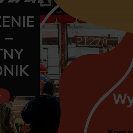
ENIE
 –
TNY
NIK