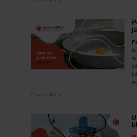
P
j
Pa
ku
na
do
po
są
Czytaj dalej
B
b