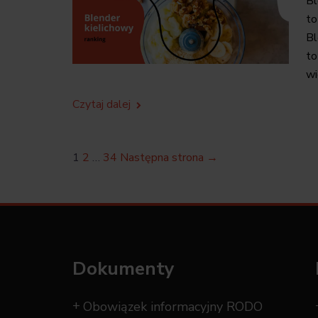
Bl
to
Bl
to
wi
Czytaj dalej
1
2
…
34
Następna strona →
Dokumenty
Obowiązek informacyjny RODO