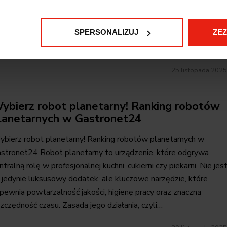
NDI! Piec konwekcyjno-parowy to zaawansowane urządzenie,
óre rewolucjonizuje pracę w profesjonalnych kuchniach. Nie jest 
SPERSONALIZUJ
ZE
ykły piekarnik, lecz wszechstronne narzędzie. Potrafi piec
rącym powietrzem, gotować na parze, a także łączyć te dwie…
25 listopada 2025
ybierz robot planetarny! Ranking robotów
lanetarnych w Gastronet24
bierz robot planetarny! Ranking robotów planetarnych w
stronet24 Robot planetarny to urządzenie, które odgrywa
ntralną rolę w profesjonalnej kuchni, cukierni czy piekarni. Nie jes
 jedynie luksusowy dodatek, ale kluczowe narzędzie, które
pewnia powtarzalność jakości, higienę pracy oraz znaczną
zczędność czasu. Zasada jego działania, czyli…