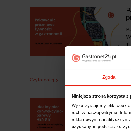
P
p
Pa
W 
Te
st
zm
pr
Zgoda
Czytaj dalej
Niniejsza strona korzysta z
I
Wykorzystujemy pliki cookie 
S
ruch w naszej witrynie. Inf
reklamowym i analitycznym. 
Id
uzyskanymi podczas korzysta
w 