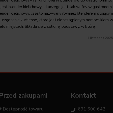
ender kielichowy – ranking i oferta blenderów do gastronomii Co
 jest blender kielichowy i dlaczego jest tak ważny w gastronomi
ender kielichowy, często nazywany również blenderem stojącym
 urządzenie kuchenne, które jest niezastąpionym pomocnikiem w
elu miejscach. Składa się z solidnej podstawy, w której…
4 listopada 2025
Przed zakupami
Kontakt
Dostępność towaru
691 600 642