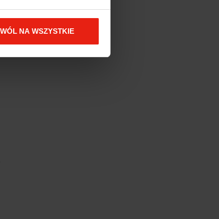
to
ZWÓL NA WSZYSTKIE
t