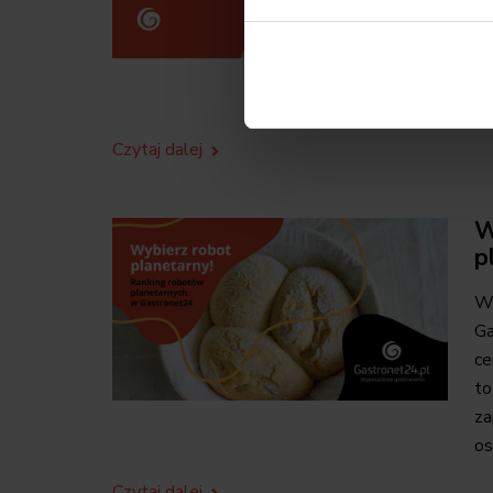
HE
kt
zw
go
Czytaj dalej
W
p
Wy
Ga
ce
to
za
os
Czytaj dalej