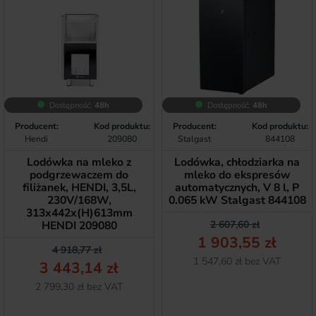
Dostępność:
48h
Dostępność:
48h
Producent:
Kod produktu:
Producent:
Kod produktu:
Hendi
209080
Stalgast
844108
Lodówka na mleko z
Lodówka, chłodziarka na
podgrzewaczem do
mleko do ekspresów
filiżanek, HENDI, 3,5L,
automatycznych, V 8 l, P
230V/168W,
0.065 kW Stalgast 844108
313x442x(H)613mm
Cena podstawow
Cena
HENDI 209080
2 607,60 zł
1 903,55 zł
Cena podstawowa
Cena
4 918,77 zł
Netto
1 547,60 zł bez VAT
3 443,14 zł
Netto
2 799,30 zł bez VAT