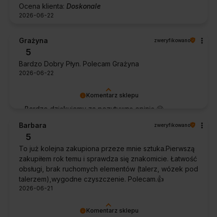
Ocena klienta:
Doskonale
2026-06-22
Grażyna
zweryfikowano
5
Bardzo Dobry Płyn. Polecam Grażyna
2026-06-22
Komentarz sklepu
Bardzo dziękujemy za pozytywną opinię 🙂
Życzymy, aby płyn nadal zapewniał doskonałe
Barbara
zweryfikowano
efekty przy każdym użyciu.
5
To już kolejna zakupiona przeze mnie sztuka.Pierwszą
zakupiłem rok temu i sprawdza się znakomicie. Łatwość
obsługi, brak ruchomych elementów (talerz, wózek pod
talerzem),wygodne czyszczenie. Polecam.👍️
2026-06-21
Komentarz sklepu