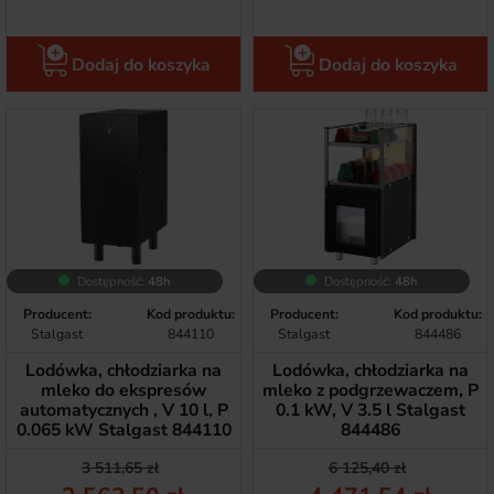
Dodaj do koszyka
Dodaj do koszyka
Dostępność:
48h
Dostępność:
48h
Producent:
Kod produktu:
Producent:
Kod produktu:
Stalgast
844110
Stalgast
844486
Lodówka, chłodziarka na
Lodówka, chłodziarka na
mleko do ekspresów
mleko z podgrzewaczem, P
automatycznych , V 10 l, P
0.1 kW, V 3.5 l Stalgast
0.065 kW Stalgast 844110
844486
Cena podstawowa
Cena
Cena podstawow
Cena
3 511,65 zł
6 125,40 zł