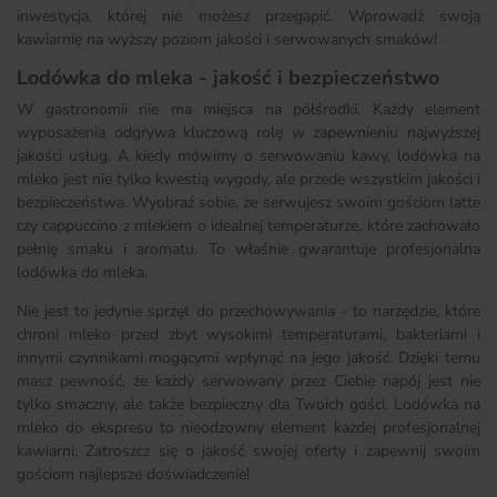
inwestycja, której nie możesz przegapić. Wprowadź swoją
kawiarnię na wyższy poziom jakości i serwowanych smaków!
Lodówka do mleka - jakość i bezpieczeństwo
W gastronomii nie ma miejsca na półśrodki. Każdy element
wyposażenia odgrywa kluczową rolę w zapewnieniu najwyższej
jakości usług. A kiedy mówimy o serwowaniu kawy, lodówka na
mleko jest nie tylko kwestią wygody, ale przede wszystkim jakości i
bezpieczeństwa. Wyobraź sobie, że serwujesz swoim gościom latte
czy cappuccino z mlekiem o idealnej temperaturze, które zachowało
pełnię smaku i aromatu. To właśnie gwarantuje profesjonalna
lodówka do mleka.
Nie jest to jedynie sprzęt do przechowywania - to narzędzie, które
chroni mleko przed zbyt wysokimi temperaturami, bakteriami i
innymi czynnikami mogącymi wpłynąć na jego jakość. Dzięki temu
masz pewność, że każdy serwowany przez Ciebie napój jest nie
tylko smaczny, ale także bezpieczny dla Twoich gości. Lodówka na
mleko do ekspresu to nieodzowny element każdej profesjonalnej
kawiarni. Zatroszcz się o jakość swojej oferty i zapewnij swoim
gościom najlepsze doświadczenie!