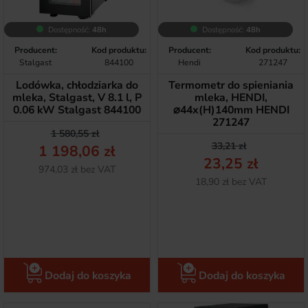
Dostępność:
48h
Dostępność:
48h
Producent:
Kod produktu:
Producent:
Kod produktu:
Stalgast
844100
Hendi
271247
Lodówka, chłodziarka do
Termometr do spieniania
mleka, Stalgast, V 8.1 l, P
mleka, HENDI,
0.06 kW Stalgast 844100
⌀44x(H)140mm HENDI
271247
Cena podstawowa
Cena
1 580,55 zł
Cena podstawow
Cena
33,21 zł
1 198,06 zł
23,25 zł
Netto
974,03 zł bez VAT
Netto
18,90 zł bez VAT
Dodaj do koszyka
Dodaj do koszyka