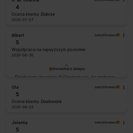
4
Ocena klienta:
Dobrze
2026-07-07
Albert
zweryfikowano
5
Współpraca na najwyższym poziomie
2026-06-30
Komentarz sklepu
Dziękujemy za opinię 🙂 Cieszymy się, że zarówno
współpraca, jak i zakup spełniły Pana oczekiwania.
Ola
zweryfikowano
Dziękujemy za zaufanie.
5
Ocena klienta:
Doskonale
2026-06-23
Jolanta
zweryfikowano
5