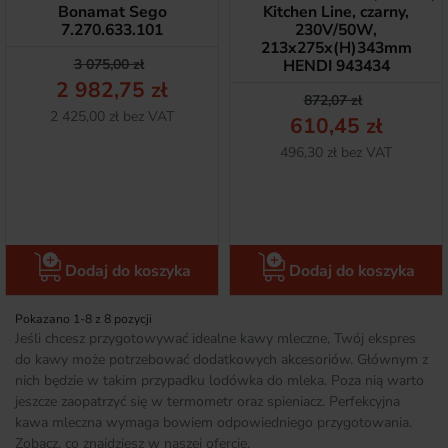
Bonamat Sego
Kitchen Line, czarny,
7.270.633.101
230V/50W,
213x275x(H)343mm
Cena podstawowa
Cena
3 075,00 zł
HENDI 943434
2 982,75 zł
Cena podstawow
Cena
872,07 zł
Netto
2 425,00 zł bez VAT
610,45 zł
Netto
496,30 zł bez VAT
Dodaj do koszyka
Dodaj do koszyka
Pokazano 1-8 z 8 pozycji
Jeśli chcesz przygotowywać idealne kawy mleczne, Twój ekspres
do kawy może potrzebować dodatkowych akcesoriów. Głównym z
nich będzie w takim przypadku lodówka do mleka. Poza nią warto
jeszcze zaopatrzyć się w termometr oraz spieniacz. Perfekcyjna
kawa mleczna wymaga bowiem odpowiedniego przygotowania.
Zobacz, co znajdziesz w naszej ofercie.