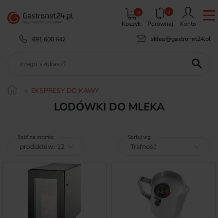
0
0
Koszyk
Porównaj
Konto
sklep@gastronet24.pl
691 600 642

EKSPRESY DO KAWY
LODÓWKI DO MLEKA
Ilość na stronie:
Sortuj wg: