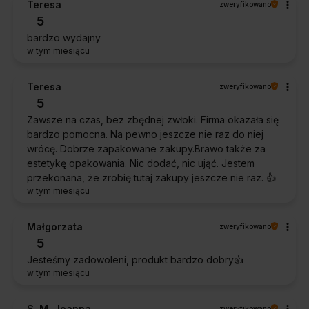
Teresa
zweryfikowano
5
bardzo wydajny
w tym miesiącu
Teresa
zweryfikowano
5
Zawsze na czas, bez zbędnej zwłoki. Firma okazała się
bardzo pomocna. Na pewno jeszcze nie raz do niej
wrócę. Dobrze zapakowane zakupy.Brawo także za
estetykę opakowania. Nic dodać, nic ująć. Jestem
przekonana, że zrobię tutaj zakupy jeszcze nie raz. 👍️
w tym miesiącu
Małgorzata
zweryfikowano
5
Jesteśmy zadowoleni, produkt bardzo dobry👍️
w tym miesiącu
S. M. Joanna
zweryfikowano