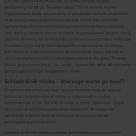
Czy mini lodówka na mleko do ekspresu przyda się jako
dodatkowy sprzęt do Twojego lokalu? Na te pytanie można
odpowiedzieć, kiedy zrozumiemy, w przypadku których ekspresów
w produkcji kawy wykorzystywane jest mleko. Nie wszystkie
sprzęty mają bowiem możliwość przygotowania kawy mlecznej.
Jeśli dane urządzenie będzie w stanie wyprodukować jedynie napój
zbliżony do kawy po turecku albo podstawowe espresso, lodówka
do mleka okaże się w takim przypadku nieprzydatna. Co innego,
jeśli myślimy o automatycznych ekspresach do kawy. Są one w
stanie przygotować różnorodne kawy mleczne dla gości Twojego
lokalu gastronomicznego, np. lungo, cappuccino, latte, ale też samo
gorące spienione lub niespienione mleko.
Schładzalnik mleka - dlaczego warto go mieć?
Proponowane przez nas tego typu urządzenia mają za zadanie
schładzać i przechowywać mleko w odpowiednio niskiej
temperaturze, w ten sposób chroniąc je przed zepsuciem. Dzięki
obecności w nich termostatu masz pewność, że mleko nie
zamarznie, a będzie jedynie właściwie przygotowane do
przyrządzenia pysznej kawy.
Sprzęty w formie schładzalników do mleka są kompatybilne z