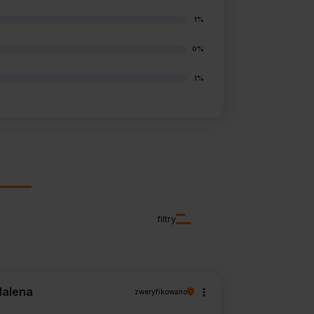
1%
0%
1%
filtry
alena
zweryfikowano