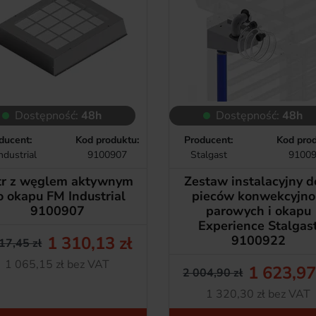
Dostępność:
48h
Dostępność:
48h
ducent:
Kod produktu:
Producent:
Kod prod
ndustrial
9100907
Stalgast
9100
ltr z węglem aktywnym
Zestaw instalacyjny d
o okapu FM Industrial
pieców konwekcyjno
9100907
parowych i okapu
Experience Stalgas
1 310,13 zł
9100922
17,45 zł
Cena podstawowa
Cena
Netto
1 065,15 zł bez VAT
1 623,97
2 004,90 zł
Cena pods
Cena
Netto
1 320,30 zł bez VAT