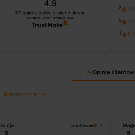
4.9
3
371
opinii klientów
z całego okresu
zebranych i zweryfikowanych przez
2
1
Opinie klientów
Jak zbieramy opinie?
Alicja
Magd
zweryfikowano
5
5