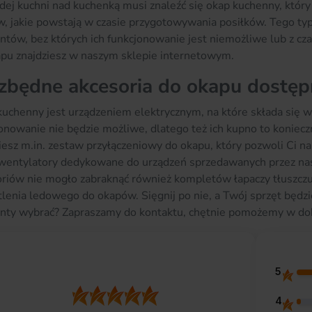
ej kuchni nad kuchenką musi znaleźć się okap kuchenny, któr
, jakie powstają w czasie przygotowywania posiłków. Tego typu
tów, bez których ich funkcjonowanie jest niemożliwe lub z cz
pu znajdziesz w naszym sklepie internetowym.
zbędne akcesoria do okapu dostęp
uchenny jest urządzeniem elektrycznym, na które składa się 
onowanie nie będzie możliwe, dlatego też ich kupno to konie
iesz m.in. zestaw przyłączeniowy do okapu, który pozwoli Ci 
 wentylatory dedykowane do urządzeń sprzedawanych przez n
riów nie mogło zabraknąć również kompletów łapaczy tłuszczu 
lenia ledowego do okapów. Sięgnij po nie, a Twój sprzęt będz
nty wybrać? Zapraszamy do kontaktu, chętnie pomożemy w do
5
4