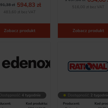
Cena pods
Cena
594,83 zł
91,38 zł
Netto
516,00 zł bez VAT
Cena podstawowa
Cena
Netto
483,60 zł bez VAT
Zobacz produkt
Zobacz produkt
Dostępność:
4 tygodnie
Dostępność:
2 tygodni
ducent:
Kod produktu:
Producent:
Kod prod