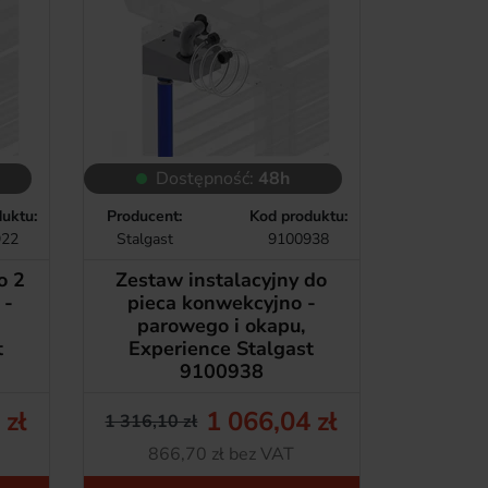
Dostępność:
48h
uktu:
Producent:
Kod produktu:
922
Stalgast
9100938
o 2
Zestaw instalacyjny do
 -
pieca konwekcyjno -
parowego i okapu,
t
Experience Stalgast
9100938
 zł
1 066,04 zł
1 316,10 zł
tawowa
Cena podstawowa
Cena
Netto
866,70 zł bez VAT