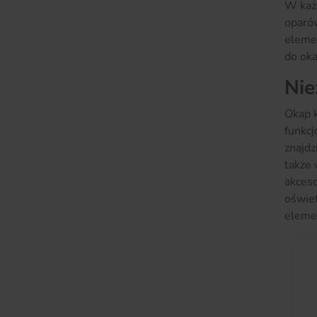
W każd
oparów
elemen
do oka
Nie
Okap k
funkcj
znajdz
także
akceso
oświet
eleme