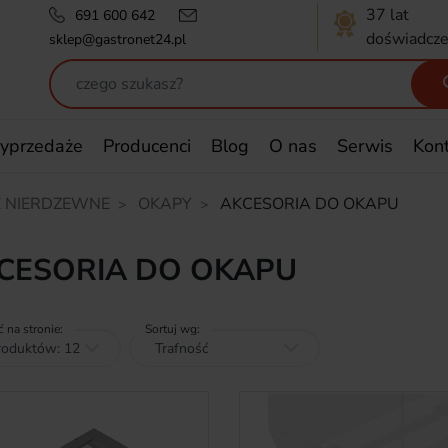
37 lat
691 600 642
doświadcze
sklep@gastronet24.pl
yprzedaże
Producenci
Blog
O nas
Serwis
Kon
 NIERDZEWNE
OKAPY
AKCESORIA DO OKAPU
CESORIA DO OKAPU
ć na stronie:
Sortuj wg: