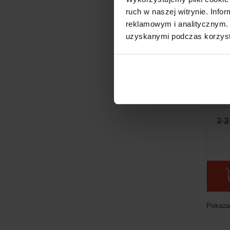
ruch w naszej witrynie. Inf
reklamowym i analitycznym. 
uzyskanymi podczas korzysta
Pro
Ra
Z
oka
2 2
Pokazan