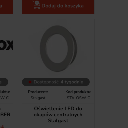
a
Dodaj do koszyka
e
Dostępność:
4 tygodnie
uktu:
Producent:
Kod produktu:
SW-C
Stalgast
STA-OSW-C
o
Oświetlenie LED do
SBER
okapów centralnych
Stalgast
zł