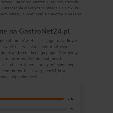
y pozwoli na odprowadzenie lub oczyszczenie
 urządzenia elektryczne składają się z kilku
asem należy je wymienić. Konieczne akcesoria
ne na GastroNet24.pl
wiele elementów. Bez nich jego prawidłowe
czność. W naszym sklepie internetowym
na doprowadzenie do niego prądu. Oferujemy
as producentów. Wśród dostępnych
ze stali nierdzewnej oraz profesjonalnego
ie kompletny. Masz wątpliwości, które
borze odpowiednich!
97%
2%