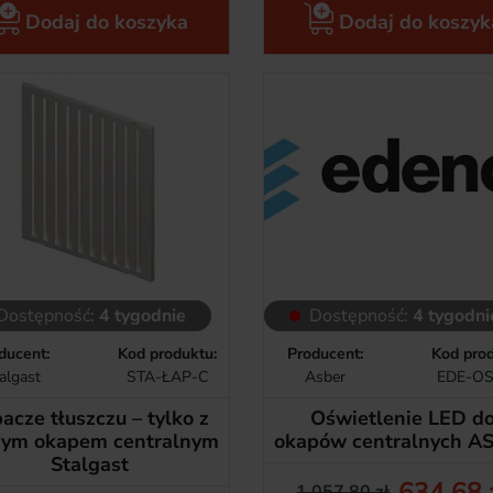
Dodaj do koszyka
Dodaj do koszyk
Dostępność:
4 tygodnie
Dostępność:
4 tygodni
ducent:
Kod produktu:
Producent:
Kod prod
algast
STA-ŁAP-C
Asber
EDE-O
acze tłuszczu – tylko z
Oświetlenie LED d
ym okapem centralnym
okapów centralnych A
Stalgast
634,68 
1 057,80 zł