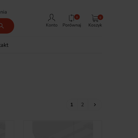
nia
0
0
Porównaj
Koszyk

Konto
takt
Następny
1
2
