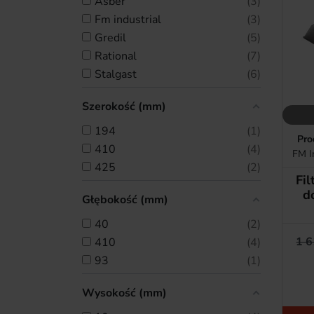
asber
3
fm industrial
3
gredil
5
rational
7
stalgast
6
Szerokość (mm)
194
1
Pro
410
4
FM I
425
2
Fi
d
Głębokość (mm)
40
2
1 6
410
4
93
1
Wysokość (mm)