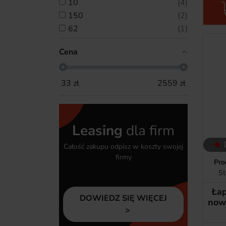
10
4
150
2
62
1
Cena
33
zł
2559
zł
Leasing
dla firm
Całość zakupu odpisz w koszty swojej
firmy
Pro
St
Łap
DOWIEDZ SIĘ WIĘCEJ
now