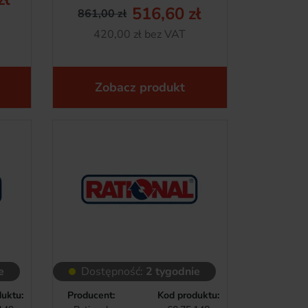
tawowa
516,60 zł
861,00 zł
Cena podstawowa
Cena
Netto
420,00 zł bez VAT
Zobacz produkt
e
Dostępność:
2 tygodnie
uktu:
Producent:
Kod produktu: