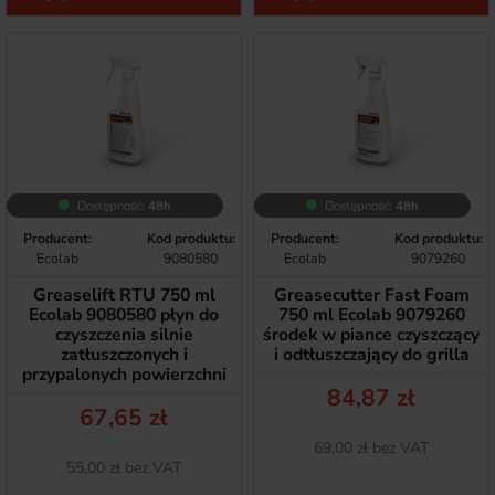
Dostępność:
48h
Dostępność:
48h
Producent:
Kod produktu:
Producent:
Kod produktu:
Ecolab
9080580
Ecolab
9079260
Greaselift RTU 750 ml
Greasecutter Fast Foam
Ecolab 9080580 płyn do
750 ml Ecolab 9079260
czyszczenia silnie
środek w piance czyszczący
zatłuszczonych i
i odtłuszczający do grilla
przypalonych powierzchni
Cena
84,87 zł
Cena
67,65 zł
Netto
69,00 zł bez VAT
Netto
55,00 zł bez VAT