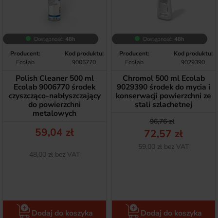
Dostępność:
48h
Dostępność:
48h
Producent:
Kod produktu:
Producent:
Kod produktu:
Ecolab
9006770
Ecolab
9029390
Polish Cleaner 500 ml
Chromol 500 ml Ecolab
Ecolab 9006770 środek
9029390 środek do mycia i
czyszcząco-nabłyszczający
konserwacji powierzchni ze
do powierzchni
stali szlachetnej
metalowych
Cena podstawow
Cena
96,76 zł
Cena
59,04 zł
72,57 zł
Netto
59,00 zł bez VAT
Netto
48,00 zł bez VAT
Dodaj do koszyka
Dodaj do koszyka