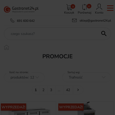
0
0
Koszyk
Porównaj
Konto
sklep@gastronet24.pl
691 600 642

PROMOCJE
Ilość na stronie:
Sortuj wg:
Następny
1
2
3
…
42

WYPRZEDAŻ!
WYPRZEDAŻ!