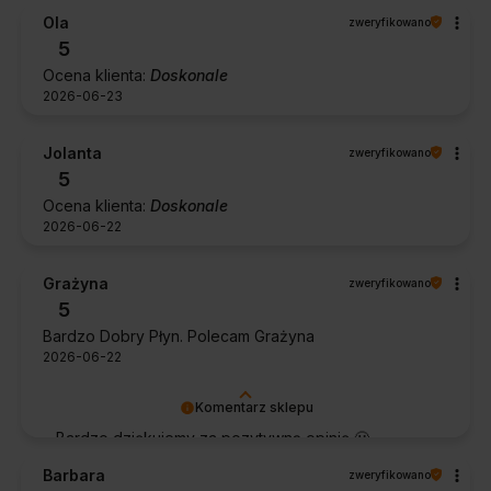
współpraca, jak i zakup spełniły Pana oczekiwania.
Ola
zweryfikowano
Dziękujemy za zaufanie.
5
Ocena klienta:
Doskonale
2026-06-23
Jolanta
zweryfikowano
5
Ocena klienta:
Doskonale
2026-06-22
Grażyna
zweryfikowano
5
Bardzo Dobry Płyn. Polecam Grażyna
2026-06-22
Komentarz sklepu
Bardzo dziękujemy za pozytywną opinię 🙂
Życzymy, aby płyn nadal zapewniał doskonałe
Barbara
zweryfikowano
efekty przy każdym użyciu.