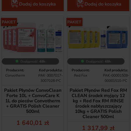
Dodaj do koszyka
Dodaj do koszyka
PAKIET
PAKIET
Dostępność:
48h
Dostępność:
48h
Producent:
Kod produktu:
Producent:
Kod produktu:
Convotherm
PAK-3007017-
Red Fox
PAK-00001509-
3007028-PC
00001510-PC
Pakiet Płynów ConvoClean
Pakiet Płynów Red Fox RM
Forte 10L + ConvoCare K
CLEAN środek myjący 12
1L do pieców Convotherm
kg + Red Fox RM RINSE
+ GRATIS Polish Cleaner
środek nabłyszczający
500ml
10kg + GRATIS Polish
Cleaner 500ml
Cena
1 640,01 zł
Cena
1 317,99 zł