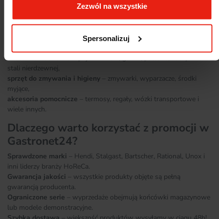
Zezwól na wszystkie
kuchni. Wśród przecenionych artykułów znajdziesz między innymi:
urządzenia do obróbki termicznej
– grille, frytownice, piece
konwekcyjno-parowe, płyty grillowe,
Spersonalizuj
sprzęt chłodniczy
– lodówki, stoły chłodnicze, witryny,
akcesoria kuchenne
– pojemniki GN, garnki, patelnie, naczynia ze
stali nierdzewnej,
sprzęt do zmywania i higieny
– zmywarki, wyparzacze, środki
myjące,
akcesoria pomocnicze
– termosy, regały, wózki transportowe i
wiele innych.
Dlaczego warto korzystać z promocji w
Gastronet24?
Sprawdzone marki
– Hendi, Stalgast, Bartscher, Rational, Unox i
inni liderzy branży HoReCa.
Gwarancja jakości
– wszystkie produkty objęte są pełną
gwarancją producenta.
Ograniczone serie
– wyprzedaże obejmują końcówki magazynowe
lub modele demonstracyjne.
Szybka dostawa
– większość produktów wysyłamy w ciągu 48h!