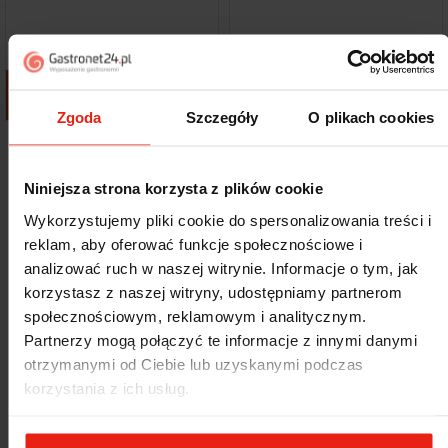
Dodaj do koszyka
Dodaj do koszyka
Zgoda
Szczegóły
O plikach cookies
Pokazano 1-12 z 500 pozycji
Następny
1
2
3
…
42

Niniejsza strona korzysta z plików cookie
Wykorzystujemy pliki cookie do spersonalizowania treści i
Promocje w Gastronet24 – taniej kupujesz,
zyskujesz więcej!
reklam, aby oferować funkcje społecznościowe i
FILTRU
analizować ruch w naszej witrynie. Informacje o tym, jak
Szukasz okazji na
profesjonalny sprzęt gastronomiczny
? W tej
korzystasz z naszej witryny, udostępniamy partnerom
kategorii znajdziesz
najlepsze promocje i wyprzedaże urządzeń
oraz akcesoriów kuchennych
w sklepie
Gastronet24.pl
. To
społecznościowym, reklamowym i analitycznym.
doskonała okazja, by wyposażyć swoją kuchnię w sprzęt od
Partnerzy mogą połączyć te informacje z innymi danymi
renomowanych producentów, a przy tym zaoszczędzić nawet
otrzymanymi od Ciebie lub uzyskanymi podczas
kilkadziesiąt procent!
korzystania z ich usług.
Co znajdziesz w naszych promocjach?
Oferta obejmuje szeroki wybór produktów do każdej profesjonalnej