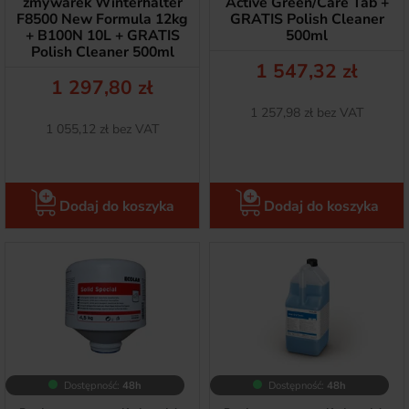
zmywarek Winterhalter
Active Green/Care Tab +
F8500 New Formula 12kg
GRATIS Polish Cleaner
+ B100N 10L + GRATIS
500ml
Polish Cleaner 500ml
Cena
1 547,32 zł
Cena
1 297,80 zł
Netto
1 257,98 zł bez VAT
Netto
1 055,12 zł bez VAT
Dodaj do koszyka
Dodaj do koszyka
Dostępność:
48h
Dostępność:
48h