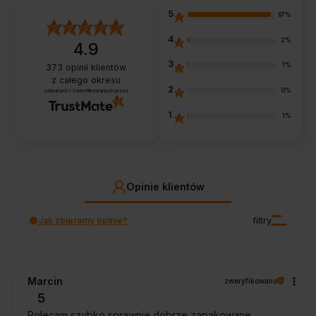
5
97%
4
2%
4.9
3
1%
373
opinii klientów
z całego okresu
2
0%
zebranych i zweryfikowanych przez
1
1%
Opinie klientów
Jak zbieramy opinie?
filtry
Marcin
zweryfikowano
5
Polecam szybko sprawnie dobrze zapakowane