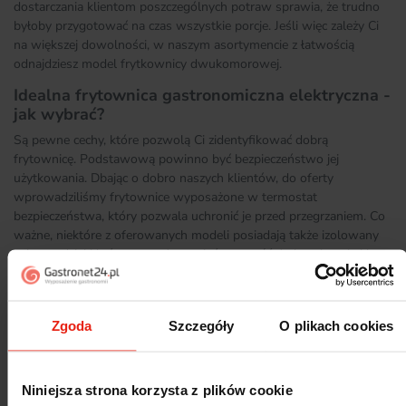
dostarczania klientom poszczególnych potraw sprawia, że trudno
byłoby przygotować na czas wszystkie porcje. Jeśli więc zależy Ci
na większej dowolności, w naszym asortymencie z łatwością
odnajdziesz model frytkownicy dwukomorowej.
Idealna frytownica gastronomiczna elektryczna -
jak wybrać?
Są pewne cechy, które pozwolą Ci zidentyfikować dobrą
frytownicę. Podstawową powinno być bezpieczeństwo jej
użytkowania. Dbając o dobro naszych klientów, do oferty
wprowadziliśmy frytownice wyposażone w termostat
bezpieczeństwa, który pozwala uchronić je przed przegrzaniem. Co
ważne, niektóre z oferowanych modeli posiadają także izolowany
uchwyt, dzięki któremu możesz mieć pewność, że bezpiecznie i bez
szansy na poparzenie wyjmiesz gotowe frytki z urządzenia.
Przy wyborze idealnej frytownicy wiele zależy od tego, jakie będzie
jej przeznaczenie w Twojej firmie. Jeśli myślisz o okazjonalnej
Zgoda
Szczegóły
O plikach cookies
produkcji frytek, warto zwrócić uwagę na mniejsze frytownice o
pojemności do kilku litrów. Mogą one przetworzyć do kilku
kilogramów mrożonych frytek w ciągu godziny. Sytuacja będzie
Niniejsza strona korzysta z plików cookie
wyglądała jednak inaczej, jeśli typ lokalu wymaga produkcji dużej