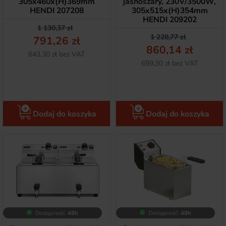
305x460x(H)369mm
jasnoszary, 230V/3500W,
HENDI 207208
305x515x(H)354mm
HENDI 209202
Cena podstawowa
Cena
1 130,37 zł
Cena podstawow
Cena
1 228,77 zł
791,26 zł
860,14 zł
Netto
643,30 zł bez VAT
Netto
699,30 zł bez VAT
Dodaj do koszyka
Dodaj do koszyka
Dostępność:
48h
Dostępność:
48h