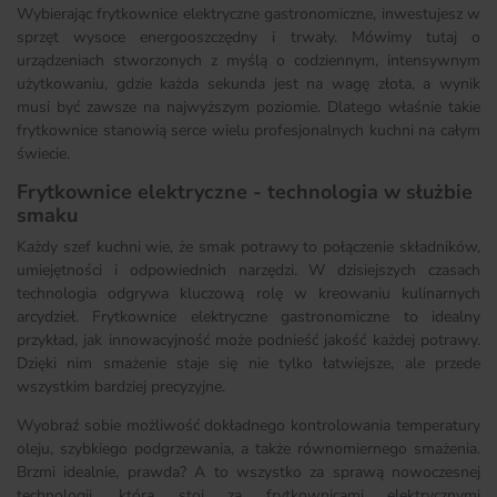
Wybierając frytkownice elektryczne gastronomiczne, inwestujesz w
sprzęt wysoce energooszczędny i trwały. Mówimy tutaj o
urządzeniach stworzonych z myślą o codziennym, intensywnym
użytkowaniu, gdzie każda sekunda jest na wagę złota, a wynik
musi być zawsze na najwyższym poziomie. Dlatego właśnie takie
frytkownice stanowią serce wielu profesjonalnych kuchni na całym
świecie.
Frytkownice elektryczne - technologia w służbie
smaku
Każdy szef kuchni wie, że smak potrawy to połączenie składników,
umiejętności i odpowiednich narzędzi. W dzisiejszych czasach
technologia odgrywa kluczową rolę w kreowaniu kulinarnych
arcydzieł. Frytkownice elektryczne gastronomiczne to idealny
przykład, jak innowacyjność może podnieść jakość każdej potrawy.
Dzięki nim smażenie staje się nie tylko łatwiejsze, ale przede
wszystkim bardziej precyzyjne.
Wyobraź sobie możliwość dokładnego kontrolowania temperatury
oleju, szybkiego podgrzewania, a także równomiernego smażenia.
Brzmi idealnie, prawda? A to wszystko za sprawą nowoczesnej
technologii, która stoi za frytkownicami elektrycznymi