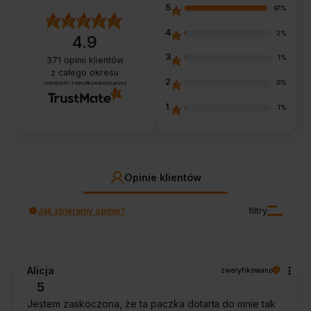
zbędnego przegrzewania.
pojemność urządzenia. Dla niewielkich lokali lub punktów
5
97%
gastronomicznych, gdzie ilość smażonych potraw jest
ograniczona, frytownica o mocy 1,5-2 kW może być
4
2%
4.9
wystarczająca. Jeśli jednak Twoje potrzeby są większe, warto
3
rozważyć modele o wyższej mocy, wynoszącej od 2,5 kW w
1%
371
opinii klientów
z całego okresu
górę.
2
0%
zebranych i zweryfikowanych przez
1
1%
Opinie klientów
Jak zbieramy opinie?
filtry
Alicja
zweryfikowano
5
Jestem zaskoczona, że ta paczka dotarła do mnie tak