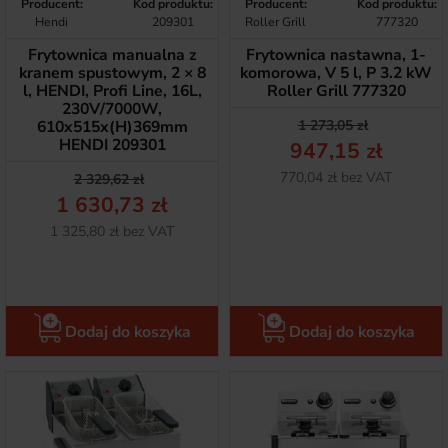
Producent:
Kod produktu:
Producent:
Kod produktu:
Hendi
209301
Roller Grill
777320
Frytownica manualna z
Frytownica nastawna, 1-
kranem spustowym, 2 × 8
komorowa, V 5 l, P 3.2 kW
l, HENDI, Profi Line, 16L,
Roller Grill 777320
230V/7000W,
Cena podstawow
Cena
610x515x(H)369mm
1 273,05 zł
HENDI 209301
947,15 zł
Netto
770,04 zł bez VAT
Cena podstawowa
Cena
2 329,62 zł
1 630,73 zł
Netto
1 325,80 zł bez VAT
Dodaj do koszyka
Dodaj do koszyka