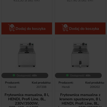
Netto
Netto
433,30 zł bez VAT
827,40 zł bez VAT
Dodaj do koszyka
Dodaj do koszyka
Dostępność:
48h
Dostępność:
48h
Producent:
Kod produktu:
Producent:
Kod produktu:
Hendi
207208
Hendi
209202
Frytownica manualna, 8 l,
Frytownica manualna z
HENDI, Profi Line, 8L,
kranem spustowym, 8 l,
230V/3500W,
HENDI, Profi Line, 8L,