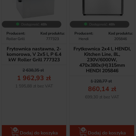
Dostępność:
48h
Dostępność:
48h
Producent:
Kod produktu:
Producent:
Kod produktu:
Roller Grill
777323
Hendi
205846
Frytownica nastawna, 2-
Frytkownica 2x4 l, HENDI,
komorowa, V 2x5 l, P 6.4
Kitchen Line, 8L,
kW Roller Grill 777323
230V/6000W,
470x380x(H)315mm
Cena podstawowa
Cena
2 638,35 zł
HENDI 205846
1 962,93 zł
Cena podstawow
Cena
1 228,77 zł
Netto
1 595,88 zł bez VAT
860,14 zł
Netto
699,30 zł bez VAT
Dodaj do koszyka
Dodaj do koszyka