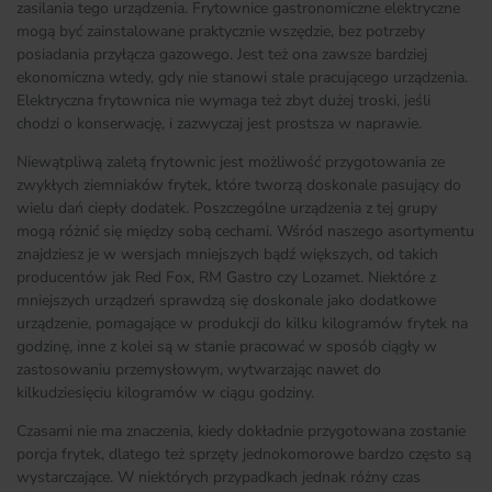
zasilania tego urządzenia. Frytownice gastronomiczne elektryczne
mogą być zainstalowane praktycznie wszędzie, bez potrzeby
posiadania przyłącza gazowego. Jest też ona zawsze bardziej
ekonomiczna wtedy, gdy nie stanowi stale pracującego urządzenia.
Elektryczna frytownica nie wymaga też zbyt dużej troski, jeśli
chodzi o konserwację, i zazwyczaj jest prostsza w naprawie.
Niewątpliwą zaletą frytownic jest możliwość przygotowania ze
zwykłych ziemniaków frytek, które tworzą doskonale pasujący do
wielu dań ciepły dodatek. Poszczególne urządzenia z tej grupy
mogą różnić się między sobą cechami. Wśród naszego asortymentu
znajdziesz je w wersjach mniejszych bądź większych, od takich
producentów jak Red Fox, RM Gastro czy Lozamet. Niektóre z
mniejszych urządzeń sprawdzą się doskonale jako dodatkowe
urządzenie, pomagające w produkcji do kilku kilogramów frytek na
godzinę, inne z kolei są w stanie pracować w sposób ciągły w
zastosowaniu przemysłowym, wytwarzając nawet do
kilkudziesięciu kilogramów w ciągu godziny.
Czasami nie ma znaczenia, kiedy dokładnie przygotowana zostanie
porcja frytek, dlatego też sprzęty jednokomorowe bardzo często są
wystarczające. W niektórych przypadkach jednak różny czas