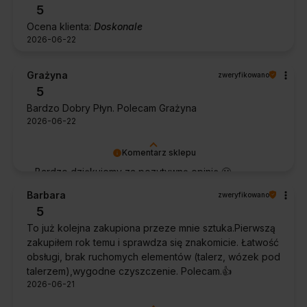
5
Ocena klienta:
Doskonale
2026-06-22
Grażyna
zweryfikowano
5
Bardzo Dobry Płyn. Polecam Grażyna
2026-06-22
Komentarz sklepu
Bardzo dziękujemy za pozytywną opinię 🙂
Życzymy, aby płyn nadal zapewniał doskonałe
Barbara
zweryfikowano
efekty przy każdym użyciu.
5
To już kolejna zakupiona przeze mnie sztuka.Pierwszą
zakupiłem rok temu i sprawdza się znakomicie. Łatwość
obsługi, brak ruchomych elementów (talerz, wózek pod
talerzem),wygodne czyszczenie. Polecam.👍️
2026-06-21