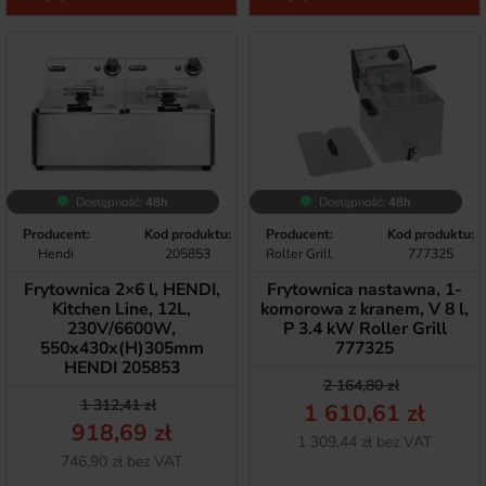
Dostępność:
48h
Dostępność:
48h
Producent:
Kod produktu:
Producent:
Kod produktu:
Hendi
205853
Roller Grill
777325
Frytownica 2×6 l, HENDI,
Frytownica nastawna, 1-
Kitchen Line, 12L,
komorowa z kranem, V 8 l,
230V/6600W,
P 3.4 kW Roller Grill
550x430x(H)305mm
777325
HENDI 205853
Cena podstawow
Cena
2 164,80 zł
Cena podstawowa
Cena
1 312,41 zł
1 610,61 zł
918,69 zł
Netto
1 309,44 zł bez VAT
Netto
746,90 zł bez VAT