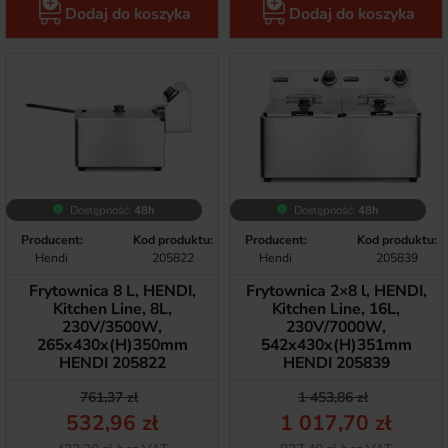
Dodaj do koszyka
Dodaj do koszyka
Dostępność:
48h
Dostępność:
48h
Producent:
Kod produktu:
Producent:
Kod produktu:
Hendi
205822
Hendi
205839
Frytownica 8 L, HENDI,
Frytownica 2×8 l, HENDI,
Kitchen Line, 8L,
Kitchen Line, 16L,
230V/3500W,
230V/7000W,
265x430x(H)350mm
542x430x(H)351mm
HENDI 205822
HENDI 205839
Cena podstawowa
Cena
Cena podstawow
Cena
761,37 zł
1 453,86 zł
532,96 zł
1 017,70 zł