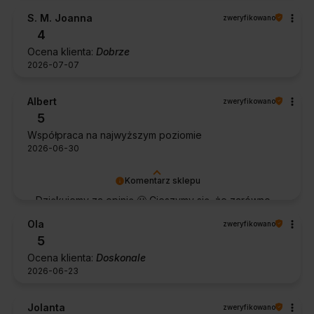
S. M. Joanna
zweryfikowano
4
Ocena klienta:
Dobrze
2026-07-07
Albert
zweryfikowano
5
Współpraca na najwyższym poziomie
2026-06-30
Komentarz sklepu
Dziękujemy za opinię 🙂 Cieszymy się, że zarówno
współpraca, jak i zakup spełniły Pana oczekiwania.
Ola
zweryfikowano
Dziękujemy za zaufanie.
5
Ocena klienta:
Doskonale
2026-06-23
Jolanta
zweryfikowano