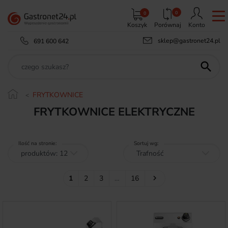
0
0
Koszyk
Porównaj
Konto
sklep@gastronet24.pl
691 600 642

FRYTKOWNICE
FRYTKOWNICE ELEKTRYCZNE
Ilość na stronie:
Sortuj wg:
Następny
1
2
3
…
16
