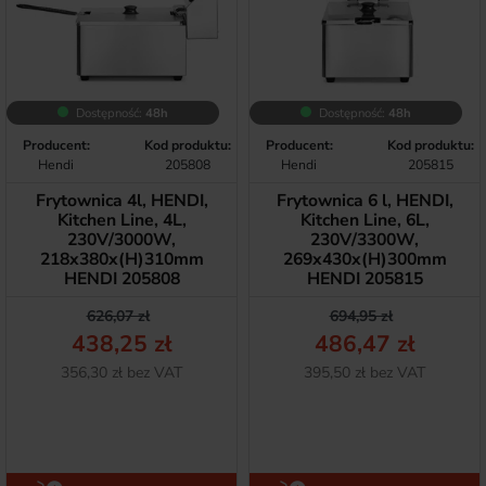
Dostępność:
48h
Dostępność:
48h
Producent:
Kod produktu:
Producent:
Kod produktu:
Hendi
205808
Hendi
205815
Frytownica 4l, HENDI,
Frytownica 6 l, HENDI,
Kitchen Line, 4L,
Kitchen Line, 6L,
230V/3000W,
230V/3300W,
218x380x(H)310mm
269x430x(H)300mm
HENDI 205808
HENDI 205815
Cena podstawowa
Cena
Cena podstawow
Cena
626,07 zł
694,95 zł
438,25 zł
486,47 zł
Netto
Netto
356,30 zł bez VAT
395,50 zł bez VAT