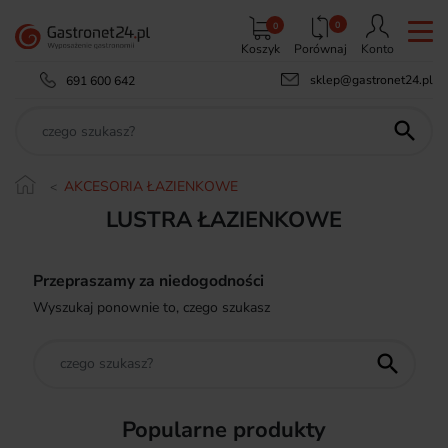
0
0
Koszyk
Porównaj
Konto
sklep@gastronet24.pl
691 600 642

AKCESORIA ŁAZIENKOWE
LUSTRA ŁAZIENKOWE
Przepraszamy za niedogodności
Wyszukaj ponownie to, czego szukasz

Popularne produkty