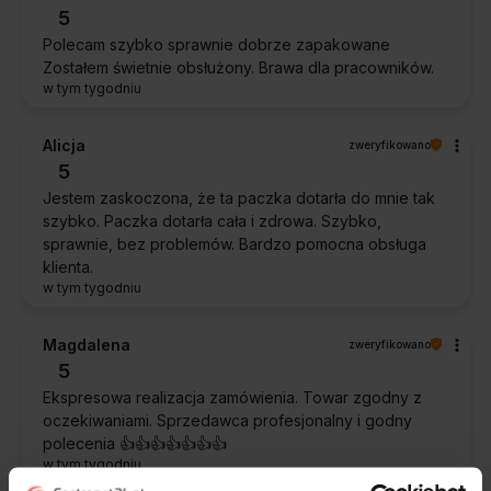
5
Polecam szybko sprawnie dobrze zapakowane
Zostałem świetnie obsłużony. Brawa dla pracowników.
w tym tygodniu
Alicja
zweryfikowano
5
Jestem zaskoczona, że ta paczka dotarła do mnie tak
szybko. Paczka dotarła cała i zdrowa. Szybko,
sprawnie, bez problemów. Bardzo pomocna obsługa
klienta.
w tym tygodniu
Magdalena
zweryfikowano
5
Ekspresowa realizacja zamówienia. Towar zgodny z
oczekiwaniami. Sprzedawca profesjonalny i godny
polecenia 👍️👍️👍️👍️👍️👍️👍️
w tym tygodniu