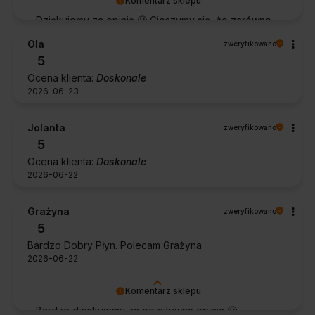
Komentarz sklepu
Dziękujemy za opinię 🙂 Cieszymy się, że zarówno
współpraca, jak i zakup spełniły Pana oczekiwania.
Ola
zweryfikowano
Dziękujemy za zaufanie.
5
Ocena klienta:
Doskonale
2026-06-23
Jolanta
zweryfikowano
5
Ocena klienta:
Doskonale
2026-06-22
Grażyna
zweryfikowano
5
Bardzo Dobry Płyn. Polecam Grażyna
2026-06-22
Komentarz sklepu
Bardzo dziękujemy za pozytywną opinię 🙂