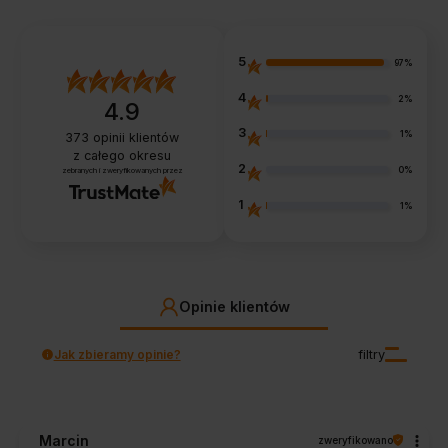
5
97%
4
2%
4.9
3
1%
373
opinii klientów
z całego okresu
2
0%
zebranych i zweryfikowanych przez
1
1%
Opinie klientów
Jak zbieramy opinie?
filtry
Marcin
zweryfikowano