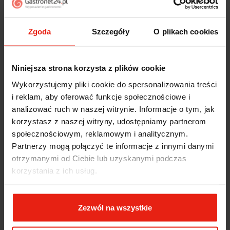
Piotr
zweryfikowano
5
Zgoda
Szczegóły
O plikach cookies
Ekspresowa dostawa, super. Obsługa bardzo pomocna,
chętnie podpowie i doradzi. Opakowanie dokładnie
zabezpieczone. Bardzo kulturalna obsługa, krótkie
Niniejsza strona korzysta z plików cookie
terminy realizacji. 👍️
w tym tygodniu
Wykorzystujemy pliki cookie do spersonalizowania treści
i reklam, aby oferować funkcje społecznościowe i
Stefan
zweryfikowano
analizować ruch w naszej witrynie. Informacje o tym, jak
5
korzystasz z naszej witryny, udostępniamy partnerom
Przesympatyczna obsługa. Zachęcam każdego do
społecznościowym, reklamowym i analitycznym.
zakupów w tym sklepie. Precyzyjny czas dostawy,
Partnerzy mogą połączyć te informacje z innymi danymi
jestem pod wrażeniem. Przesyłka została doskonale
otrzymanymi od Ciebie lub uzyskanymi podczas
zabezpieczona. Produkty, serwis, dostawa- wszystko
korzystania z ich usług.
na najwyższym poziomie.
w tym tygodniu
Zezwól na wszystkie
Zbigniew
zweryfikowano
5