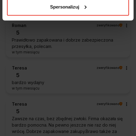
Ocena klienta:
Doskonale
Spersonalizuj
w tym miesiącu
Roman
zweryfikowano
5
Prawidłowo zapakowana i dobrze zabezpieczona
przesyłka, polecam.
w tym miesiącu
Teresa
zweryfikowano
5
bardzo wydajny
w tym miesiącu
Teresa
zweryfikowano
5
Zawsze na czas, bez zbędnej zwłoki. Firma okazała się
bardzo pomocna. Na pewno jeszcze nie raz do niej
wrócę. Dobrze zapakowane zakupy.Brawo także za