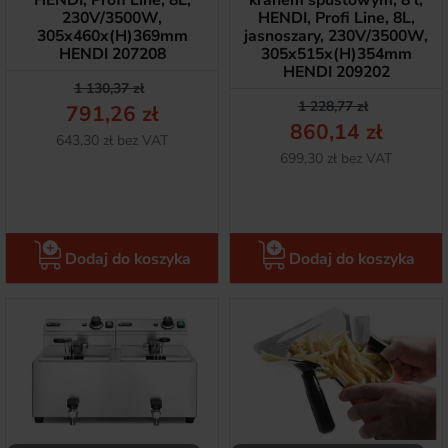
HENDI, Profi Line, 8L,
kranem spustowym, 8 l,
230V/3500W,
HENDI, Profi Line, 8L,
305x460x(H)369mm
jasnoszary, 230V/3500W,
HENDI 207208
305x515x(H)354mm
HENDI 209202
Cena podstawowa
Cena
1 130,37 zł
Cena podstawow
Cena
1 228,77 zł
791,26 zł
860,14 zł
Netto
643,30 zł bez VAT
Netto
699,30 zł bez VAT
Dodaj do koszyka
Dodaj do koszyka