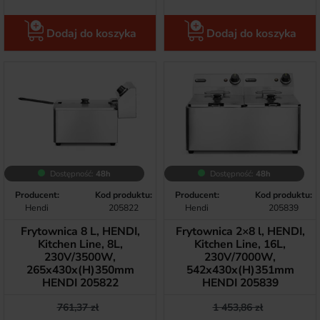
Dodaj do koszyka
Dodaj do koszyka
Dostępność:
48h
Dostępność:
48h
Producent:
Kod produktu:
Producent:
Kod produktu:
Hendi
205822
Hendi
205839
Frytownica 8 L, HENDI,
Frytownica 2×8 l, HENDI,
Kitchen Line, 8L,
Kitchen Line, 16L,
230V/3500W,
230V/7000W,
265x430x(H)350mm
542x430x(H)351mm
HENDI 205822
HENDI 205839
Cena podstawowa
Cena
Cena podstawow
Cena
761,37 zł
1 453,86 zł