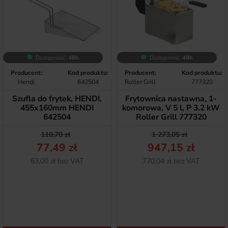
Dostępność:
48h
Dostępność:
48h
Producent:
Kod produktu:
Producent:
Kod produktu:
Hendi
642504
Roller Grill
777320
Szufla do frytek, HENDI,
Frytownica nastawna, 1-
455x160mm HENDI
komorowa, V 5 l, P 3.2 kW
642504
Roller Grill 777320
Cena podstawowa
Cena
Cena podstawow
Cena
110,70 zł
1 273,05 zł
77,49 zł
947,15 zł
Netto
Netto
63,00 zł bez VAT
770,04 zł bez VAT