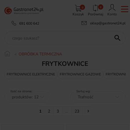
0
0
Koszyk
Porównaj
Konto
sklep@gastronet24.pl
691 600 642

OBRÓBKA TERMICZNA
FRYTKOWNICE
FRYTKOWNICE ELEKTRYCZNE
FRYTKOWNICE GAZOWE
FRYTKOWNICE
Ilość na stronie:
Sortuj wg:
Następny
1
2
3
…
23
