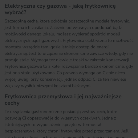
Elektryczna czy gazowa - jaką frytkownicę
wybrać?
Szczególną cechą, która odróżnia poszczególne modele frytownic,
jest forma ich zasilania. Zależnie od własnych upodobań bądź
możliwości danego lokalu, możesz wybierać spośród modeli
elektrycznych bądź gazowych. Frytownica elektryczna to możliwość
montażu wszędzie tam, gdzie istnieje dostęp do energii
elektrycznej. Jest to urządzenie ekonomiczne zawsze wtedy, gdy nie
pracuje stale. Wymaga też niewiele troski w zakresie konserwacji.
Frytownica gazowa to z kolei rozwiązanie bardzo ekonomiczne, gdy
jest ona stale użytkowana. Co prawda wymaga od Ciebie nieco
więcej uwagi przy konserwacji, jednak odpłaci Ci za ten niewiele
większy wysiłek niższymi kosztami bieżącymi.
Frytkownica przemysłowa i jej najważniejsze
cechy
Te urządzenia gastronomiczne posiadają zestaw cech, które
pozwolą Ci dopasować je do własnych oczekiwań. Jedna z
istotniejszych to wyposażenie sprzętu w termostat
bezpieczeństwa, który chroni frytownicę przed przegrzaniem. Jeśli
zaś chodzi o Twoją ochronę - tu niezwykle ważny jest izolowany