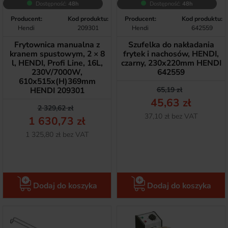
Dostępność:
48h
Dostępność:
48h
Producent:
Kod produktu:
Producent:
Kod produktu:
Hendi
209301
Hendi
642559
Frytownica manualna z
Szufelka do nakładania
kranem spustowym, 2 × 8
frytek i nachosów, HENDI,
l, HENDI, Profi Line, 16L,
czarny, 230x220mm HENDI
230V/7000W,
642559
610x515x(H)369mm
Cena podstawow
Cena
HENDI 209301
65,19 zł
45,63 zł
Cena podstawowa
Cena
2 329,62 zł
Netto
37,10 zł bez VAT
1 630,73 zł
Netto
1 325,80 zł bez VAT
Dodaj do koszyka
Dodaj do koszyka