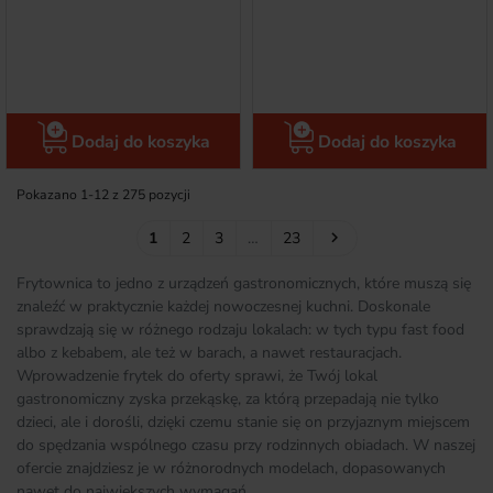
Dodaj do koszyka
Dodaj do koszyka
Pokazano 1-12 z 275 pozycji
Następny
1
2
3
…
23

Frytownica to jedno z urządzeń gastronomicznych, które muszą się
znaleźć w praktycznie każdej nowoczesnej kuchni. Doskonale
sprawdzają się w różnego rodzaju lokalach: w tych typu fast food
albo z kebabem, ale też w barach, a nawet restauracjach.
Wprowadzenie frytek do oferty sprawi, że Twój lokal
gastronomiczny zyska przekąskę, za którą przepadają nie tylko
dzieci, ale i dorośli, dzięki czemu stanie się on przyjaznym miejscem
do spędzania wspólnego czasu przy rodzinnych obiadach. W naszej
ofercie znajdziesz je w różnorodnych modelach, dopasowanych
nawet do największych wymagań.