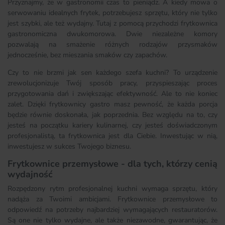
Przyznajmy, że w gastronomii czas to pieniądz. A kiedy mowa o
serwowaniu idealnych frytek, potrzebujesz sprzętu, który nie tylko
jest szybki, ale też wydajny. Tutaj z pomocą przychodzi frytkownica
gastronomiczna dwukomorowa. Dwie niezależne komory
pozwalają na smażenie różnych rodzajów przysmaków
jednocześnie, bez mieszania smaków czy zapachów.
Czy to nie brzmi jak sen każdego szefa kuchni? To urządzenie
zrewolucjonizuje Twój sposób pracy, przyspieszając proces
przygotowania dań i zwiększając efektywność. Ale to nie koniec
zalet. Dzięki frytkownicy gastro masz pewność, że każda porcja
będzie równie doskonała, jak poprzednia. Bez względu na to, czy
jesteś na początku kariery kulinarnej, czy jesteś doświadczonym
profesjonalistą, ta frytkownica jest dla Ciebie. Inwestując w nią,
inwestujesz w sukces Twojego biznesu.
Frytkownice przemysłowe - dla tych, którzy cenią
wydajność
Rozpędzony rytm profesjonalnej kuchni wymaga sprzętu, który
nadąża za Twoimi ambicjami. Frytkownice przemysłowe to
odpowiedź na potrzeby najbardziej wymagających restauratorów.
Są one nie tylko wydajne, ale także niezawodne, gwarantując, że