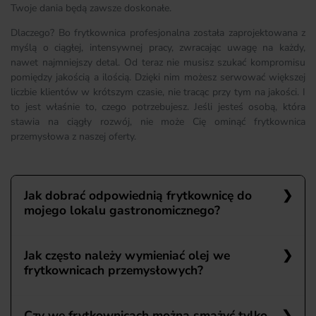
Twoje dania będą zawsze doskonałe.
Dlaczego? Bo frytkownica profesjonalna została zaprojektowana z
myślą o ciągłej, intensywnej pracy, zwracając uwagę na każdy,
nawet najmniejszy detal. Od teraz nie musisz szukać kompromisu
pomiędzy jakością a ilością. Dzięki nim możesz serwować większej
liczbie klientów w krótszym czasie, nie tracąc przy tym na jakości. I
to jest właśnie to, czego potrzebujesz. Jeśli jesteś osobą, która
stawia na ciągły rozwój, nie może Cię ominąć frytkownica
przemysłowa z naszej oferty.
Jak dobrać odpowiednią frytkownicę do
mojego lokalu gastronomicznego?
Dobór odpowiedniej frytkownicy do Twojego lokalu
Jak często należy wymieniać olej we
gastronomicznego jest kluczowy dla uzyskania doskonale
frytkownicach przemysłowych?
przygotowanych frytek i innych smażonych potraw. Dokonując
wyboru, zastanów się, ile porcji frytek lub innych dań chcesz
przygotowywać za jednym razem. Wybierz frytkownicę o
Częstotliwość wymiany oleju we frytkownicach
Czy we frytkownicach można smażyć tylko