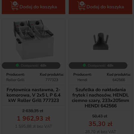
Dodaj do koszyka
Dodaj do koszyka
Dostępność:
48h
Dostępność:
48h
Producent:
Kod produktu:
Producent:
Kod produktu:
Roller Grill
777323
Hendi
642566
Frytownica nastawna, 2-
Szufelka do nakładania
komorowa, V 2x5 l, P 6.4
frytek i nachosów, HENDI,
kW Roller Grill 777323
ciemno szary, 233x205mm
HENDI 642566
Cena podstawowa
Cena
2 638,35 zł
Cena podstawow
Cena
50,43 zł
1 962,93 zł
35,30 zł
Netto
1 595,88 zł bez VAT
Netto
28,70 zł bez VAT