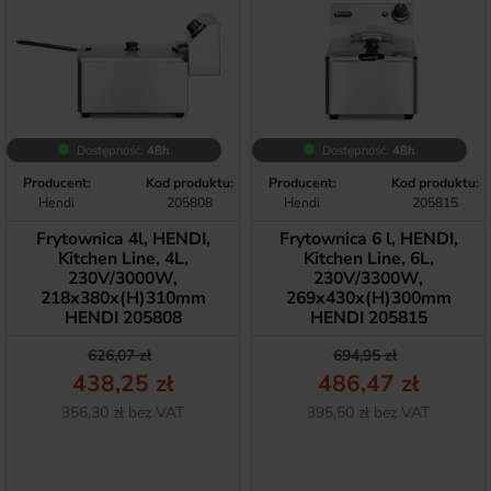
Dostępność:
48h
Dostępność:
48h
Producent:
Kod produktu:
Producent:
Kod produktu:
Hendi
205808
Hendi
205815
Frytownica 4l, HENDI,
Frytownica 6 l, HENDI,
Kitchen Line, 4L,
Kitchen Line, 6L,
230V/3000W,
230V/3300W,
218x380x(H)310mm
269x430x(H)300mm
HENDI 205808
HENDI 205815
Cena podstawowa
Cena
Cena podstawow
Cena
626,07 zł
694,95 zł
438,25 zł
486,47 zł
Netto
Netto
356,30 zł bez VAT
395,50 zł bez VAT