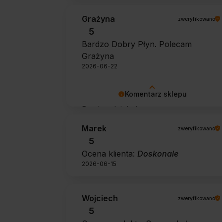
Grażyna
zweryfikowano
5
Bardzo Dobry Płyn. Polecam
Grażyna
2026-06-22
Komentarz sklepu
Bardzo dziękujemy za pozytywną
opinię 🙂 Życzymy, aby płyn nadal
Marek
zweryfikowano
zapewniał doskonałe efekty przy
5
każdym użyciu.
Ocena klienta:
Doskonale
2026-06-15
Wojciech
zweryfikowano
5