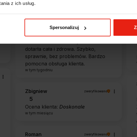
nia z ich usług.
Alicja
zweryfikowano
5
Spersonalizuj
Z
Jestem zaskoczona, że ta paczka
dotarła do mnie tak szybko. Paczka
dotarła cała i zdrowa. Szybko,
sprawnie, bez problemów. Bardzo
pomocna obsługa klienta.
w tym tygodniu
Zbigniew
zweryfikowano
5
Ocena klienta:
Doskonale
w tym miesiącu
Roman
zweryfikowano