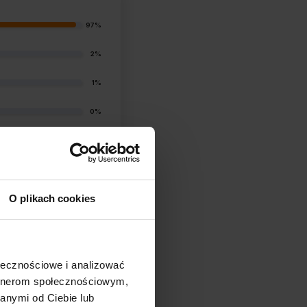
97%
2%
1%
0%
1%
O plikach cookies
ołecznościowe i analizować
filtry
artnerom społecznościowym,
anymi od Ciebie lub