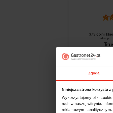
373
opinii kli
zebranych i
Zgoda
Niniejsza strona korzysta z
Wykorzystujemy pliki cookie 
Jak zbieramy opini
ruch w naszej witrynie. Inf
reklamowym i analitycznym. 