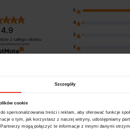
5
4
4.9
3
entów
z całego okresu
 zweryfikowanych przez
2
1
Szczegóły
Opinie klientów
 plików cookie
do spersonalizowania treści i reklam, aby oferować funkcje sp
e?
ormacje o tym, jak korzystasz z naszej witryny, udostępniamy p
Partnerzy mogą połączyć te informacje z innymi danymi otrzym