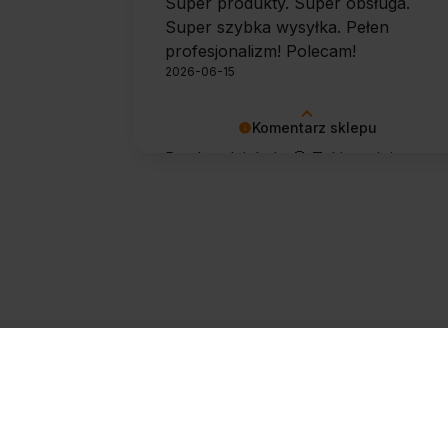
Super produkty. Super obsługa.
Super szybka wysyłka. Pełen
profesjonalizm! Polecam!
2026-06-15
Komentarz sklepu
Bardzo dziękuję 🙂 Takie opinie
motywują do dalszej pracy.
Zapisz się do newslettera
@
Zapisz się
Twojego sp