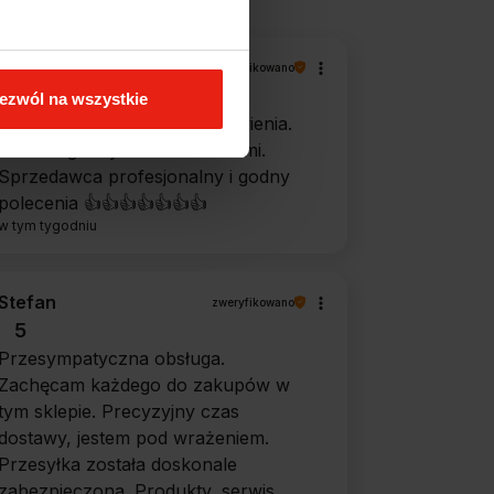
Magdalena
zweryfikowano
5
ezwól na wszystkie
Ekspresowa realizacja zamówienia.
Towar zgodny z oczekiwaniami.
Sprzedawca profesjonalny i godny
polecenia 👍️👍️👍️👍️👍️👍️👍️
w tym tygodniu
Stefan
zweryfikowano
5
Przesympatyczna obsługa.
Zachęcam każdego do zakupów w
tym sklepie. Precyzyjny czas
dostawy, jestem pod wrażeniem.
Przesyłka została doskonale
zabezpieczona. Produkty, serwis,