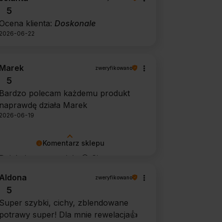
5
Ocena klienta:
Doskonale
2026-06-22
Marek
zweryfikowano
5
Bardzo polecam każdemu produkt
naprawdę działa Marek
2026-06-19
Komentarz sklepu
Dziękujemy za opinię 🙂 Cieszymy
się, że środek spełnił oczekiwania i
Aldona
zweryfikowano
potwierdził swoją skuteczność.
5
Super szybki, cichy, zblendowane
potrawy super! Dla mnie rewelacja👍️