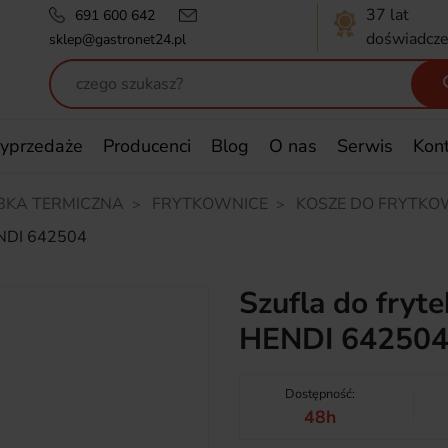
37 lat
691 600 642
doświadcze
sklep@gastronet24.pl
yprzedaże
Producenci
Blog
O nas
Serwis
Kon
BKA TERMICZNA
FRYTKOWNICE
KOSZE DO FRYTKO
ENDI 642504
Szufla do fry
HENDI 64250
Dostępność:
48h