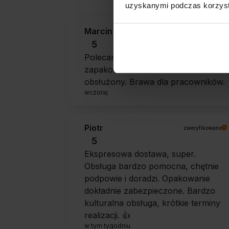
uzyskanymi podczas korzysta
Marcin
zweryfikowano
5
Polecam szybko sprawnie dobrze
zapakowane Zostałem świetnie
obsłużony. Brawa dla pracowników.
wczoraj
Piotr
zweryfikowano
5
Ekspresowa dostawa, super.
Obsługa bardzo pomocna, chętnie
podpowie i doradzi. Opakowanie
dokładnie zabezpieczone. Bardzo
kulturalna obsługa, krótkie terminy
realizacji. 👍️
w tym tygodniu