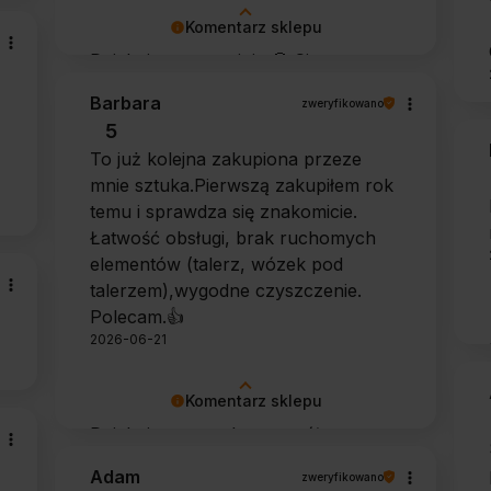
Komentarz sklepu
Dziękujemy za opinię 🙂 Cieszymy
się, że zarówno współpraca, jak i
Barbara
zweryfikowano
zakup spełniły Pana oczekiwania.
5
Dziękujemy za zaufanie.
To już kolejna zakupiona przeze
mnie sztuka.Pierwszą zakupiłem rok
temu i sprawdza się znakomicie.
Łatwość obsługi, brak ruchomych
elementów (talerz, wózek pod
talerzem),wygodne czyszczenie.
Polecam.👍️
2026-06-21
Komentarz sklepu
Dziękujemy za tak szczegółową
opinię 🙂 Cieszymy się, że doceniła
Adam
zweryfikowano
Pani wygodę obsługi i łatwość