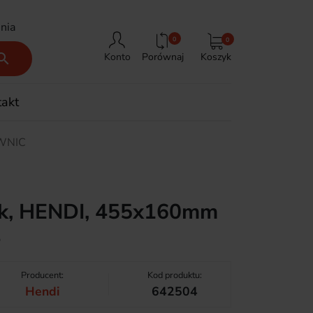
nia
0
0
Porównaj
Koszyk

Konto
takt
WNIC
tek, HENDI, 455x160mm
4
Producent:
Kod produktu:
Hendi
642504