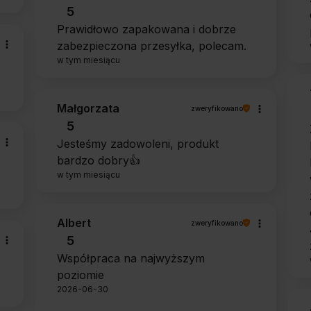
5
Prawidłowo zapakowana i dobrze
zabezpieczona przesyłka, polecam.
w tym miesiącu
Małgorzata
zweryfikowano
5
Jesteśmy zadowoleni, produkt
bardzo dobry👍️
w tym miesiącu
Albert
zweryfikowano
5
Współpraca na najwyższym
poziomie
2026-06-30