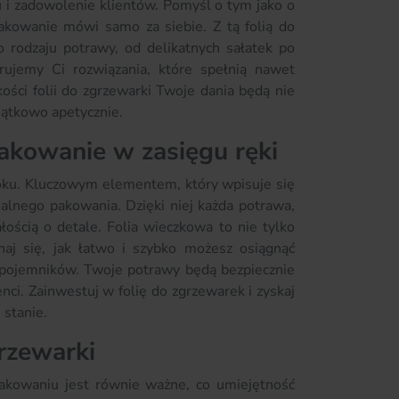
u i zadowolenie klientów. Pomyśl o tym jako o
akowanie mówi samo za siebie. Z tą folią do
rodzaju potrawy, od delikatnych sałatek po
rujemy Ci rozwiązania, które spełnią nawet
ości folii do zgrzewarki Twoje dania będą nie
jątkowo apetycznie.
pakowanie w zasięgu ręki
kroku. Kluczowym elementem, który wpisuje się
nalnego pakowania. Dzięki niej każda potrawa,
łością o detale. Folia wieczkowa to nie tylko
naj się, jak łatwo i szybko możesz osiągnąć
ci pojemników. Twoje potrawy będą bezpiecznie
ci. Zainwestuj w folię do zgrzewarek i zyskaj
stanie.
grzewarki
akowaniu jest równie ważne, co umiejętność