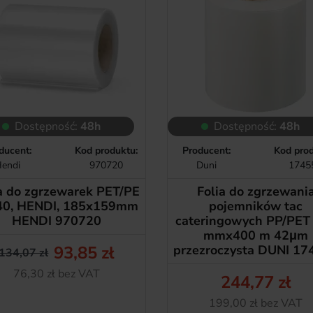
Dostępność:
48h
Dostępność:
48h
ducent:
Kod produktu:
Producent:
Kod prod
endi
970720
Duni
1745
a do zgrzewarek PET/PE
Folia do zgrzewani
40, HENDI, 185x159mm
pojemników tac
HENDI 970720
cateringowych PP/PET
mmx400 m 42μm
93,85 zł
przezroczysta DUNI 17
134,07 zł
Cena podstawowa
Cena
Netto
76,30 zł bez VAT
244,77 zł
Cena
Netto
199,00 zł bez VAT