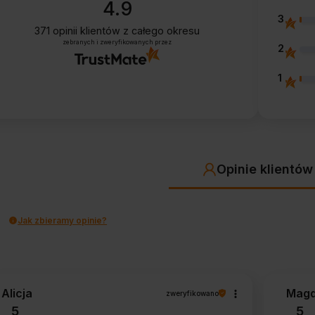
4.9
3
371
opinii klientów
z całego okresu
zebranych i zweryfikowanych przez
2
1
Opinie klientów
Jak zbieramy opinie?
Alicja
Magd
zweryfikowano
5
5