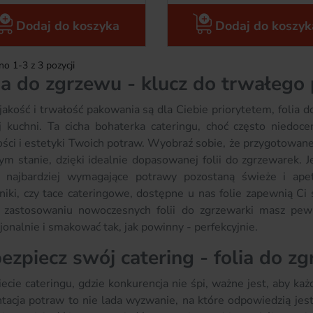
Dodaj do koszyka
Dodaj do koszyk
o 1-3 z 3 pozycji
ia do zgrzewu - klucz do trwałego
jakość i trwałość pakowania są dla Ciebie priorytetem, folia 
j kuchni. Ta cicha bohaterka cateringu, choć często niedo
ści i estetyki Twoich potraw. Wyobraź sobie, że przygotowane 
ym stanie, dzięki idealnie dopasowanej folii do zgrzewarek. J
 najbardziej wymagające potrawy pozostaną świeże i apet
iki, czy tace cateringowe, dostępne u nas folie zapewnią Ci s
i zastosowaniu nowoczesnych folii do zgrzewarki masz pew
jonalnie i smakować tak, jak powinny - perfekcyjnie.
ezpiecz swój catering - folia do 
cie cateringu, gdzie konkurencja nie śpi, ważne jest, aby każ
tacja potraw to nie lada wyzwanie, na które odpowiedzią jes