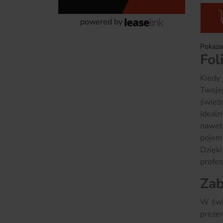
powered by
Pokazan
Fol
Kiedy 
Twoje
świeżo
idealn
nawet
pojemn
Dzięk
profes
Zab
W świe
prezen