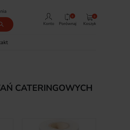
nia
0
0
Porównaj
Koszyk

Konto
takt
WAŃ CATERINGOWYCH