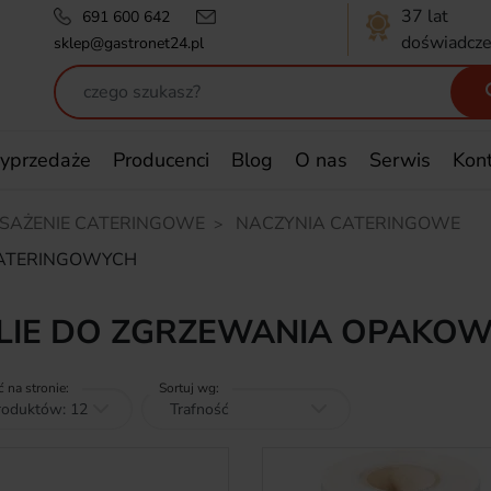
37 lat
691 600 642
doświadcze
sklep@gastronet24.pl
yprzedaże
Producenci
Blog
O nas
Serwis
Kon
SAŻENIE CATERINGOWE
NACZYNIA CATERINGOWE
CATERINGOWYCH
LIE DO ZGRZEWANIA OPAKO
ć na stronie:
Sortuj wg: