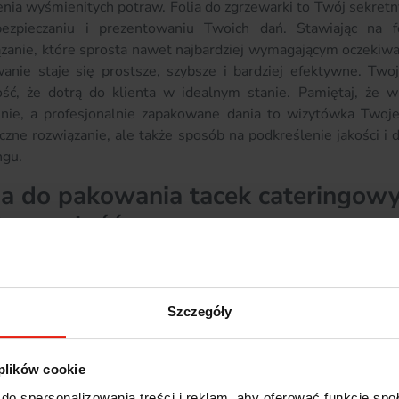
nia wyśmienitych potraw. Folia do zgrzewarki to Twój sekretny
ezpieczaniu i prezentowaniu Twoich dań. Stawiając na f
zanie, które sprosta nawet najbardziej wymagającym oczekiwani
wanie staje się prostsze, szybsze i bardziej efektywne. Tw
ść, że dotrą do klienta w idealnym stanie. Pamiętaj, że 
enie, a profesjonalnie zapakowane dania to wizytówka Twojeg
czne rozwiązanie, ale także sposób na podkreślenie jakości i 
ngu.
ia do pakowania tacek cateringowyc
rzymałość
ając naszą folię, stawiasz na rozwiązanie, które łączy estet
prezentować się elegancko, ale również będą odpowiednio c
ateringową, na której każda przekąska błyszczy i przyciąga w
Szczegóły
e dzięki folii, która zapewnia doskonałą ochronę przed czyn
jesz delikatne przystawki, czy wykwintne dania główne, na
i im odpowiednie warunki. Dzięki niej Twój catering zyska n
 plików cookie
 zamówienie zostanie dostarczone w perfekcyjnym stanie.
do spersonalizowania treści i reklam, aby oferować funkcje sp