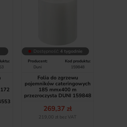
Dostępność:
4 tygodnie
uktu:
Producent:
Kod produktu:
53
Duni
159848
a
Folia do zgrzewu
pojemników cateringowych
 172
185 mmx400 m
przezroczysta DUNI 159848
4553
269,37 zł
Cena
Netto
219,00 zł bez VAT