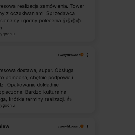
esowa realizacja zamówienia. Towar
ny z oczekiwaniami. Sprzedawca
sjonalny i godny polecenia 👍️👍️👍️👍️
️
tygodniu
zweryfikowano
resowa dostawa, super. Obsługa
zo pomocna, chętnie podpowie i
zi. Opakowanie dokładnie
pieczone. Bardzo kulturalna
ga, krótkie terminy realizacji. 👍️
tygodniu
niew
zweryfikowano