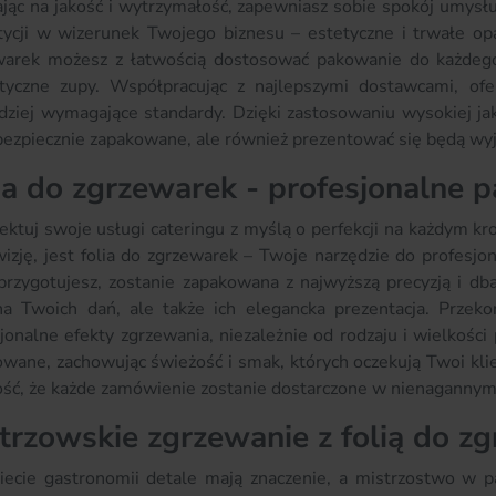
jąc na jakość i wytrzymałość, zapewniasz sobie spokój umysł
tycji w wizerunek Twojego biznesu – estetyczne i trwałe op
warek możesz z łatwością dostosować pakowanie do każdego 
tyczne zupy. Współpracując z najlepszymi dostawcami, ofe
dziej wymagające standardy. Dzięki zastosowaniu wysokiej jak
bezpiecznie zapakowane, ale również prezentować się będą wy
ia do zgrzewarek - profesjonalne 
ektuj swoje usługi cateringu z myślą o perfekcji na każdym 
izję, jest folia do zgrzewarek – Twoje narzędzie do profesjo
przygotujesz, zostanie zapakowana z najwyższą precyzją i dba
na Twoich dań, ale także ich elegancka prezentacja. Przeko
jonalne efekty zgrzewania, niezależnie od rodzaju i wielkoś
wane, zachowując świeżość i smak, których oczekują Twoi klien
ść, że każde zamówienie zostanie dostarczone w nienagannym 
trzowskie zgrzewanie z folią do z
ecie gastronomii detale mają znaczenie, a mistrzostwo w p