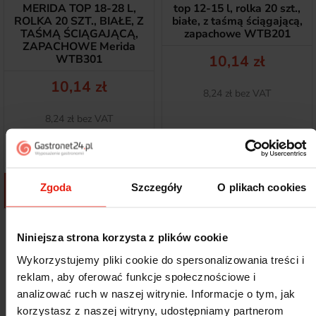
MERIDA TOP 18-28 L,
top 12-15 l, rolka 20 szt.,
ROLKA 20 SZT., BIAŁE, Z
białe, z taśmą ściągającą,
TAŚMĄ ŚCIĄGAJĄCĄ,
zapachowe WTB201
ZAPACHOWE Merida
Cena
WTB301
10,14 zł
Cena
10,14 zł
Netto
8,24 zł bez VAT
Netto
8,24 zł bez VAT
Zgoda
Szczegóły
O plikach cookies
Dodaj do koszyka
Dodaj do koszyka
Pokazano 1-8 z 8 pozycji
Niniejsza strona korzysta z plików cookie
5
Wykorzystujemy pliki cookie do spersonalizowania treści i
97%
reklam, aby oferować funkcje społecznościowe i
FILTRU
4
2%
4.9
analizować ruch w naszej witrynie. Informacje o tym, jak
3
korzystasz z naszej witryny, udostępniamy partnerom
1%
372
opinii klientów