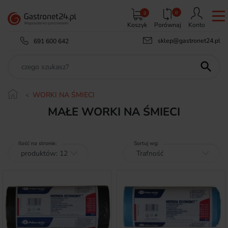
0
0
Koszyk
Porównaj
Konto
sklep@gastronet24.pl
691 600 642

WORKI NA ŚMIECI
MAŁE WORKI NA ŚMIECI
Ilość na stronie:
Sortuj wg: