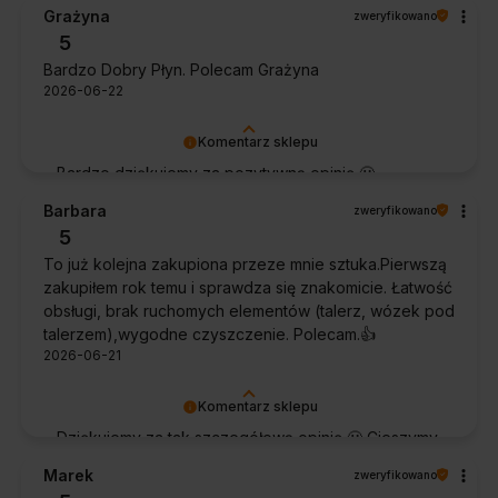
Grażyna
zweryfikowano
5
Bardzo Dobry Płyn. Polecam Grażyna
2026-06-22
Komentarz sklepu
Bardzo dziękujemy za pozytywną opinię 🙂
Życzymy, aby płyn nadal zapewniał doskonałe
Barbara
zweryfikowano
efekty przy każdym użyciu.
5
To już kolejna zakupiona przeze mnie sztuka.Pierwszą
zakupiłem rok temu i sprawdza się znakomicie. Łatwość
obsługi, brak ruchomych elementów (talerz, wózek pod
talerzem),wygodne czyszczenie. Polecam.👍️
2026-06-21
Komentarz sklepu
Dziękujemy za tak szczegółową opinię 🙂 Cieszymy
się, że doceniła Pani wygodę obsługi i łatwość
Marek
zweryfikowano
utrzymania urządzenia w czystości. To dla nas