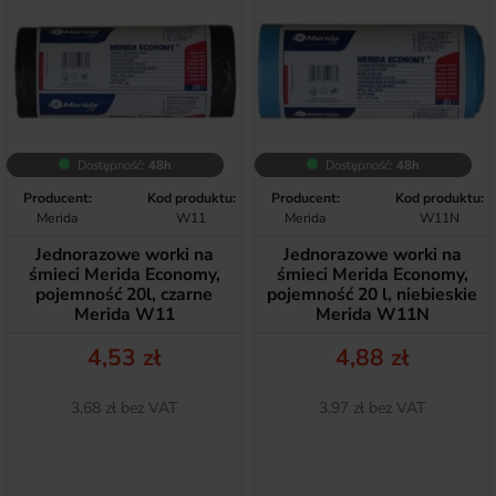
Dostępność:
48h
Dostępność:
48h
Producent:
Kod produktu:
Producent:
Kod produktu:
Merida
W11
Merida
W11N
Jednorazowe worki na
Jednorazowe worki na
śmieci Merida Economy,
śmieci Merida Economy,
pojemność 20l, czarne
pojemność 20 l, niebieskie
Merida W11
Merida W11N
Cena
Cena
4,53 zł
4,88 zł
Netto
Netto
3,68 zł bez VAT
3,97 zł bez VAT