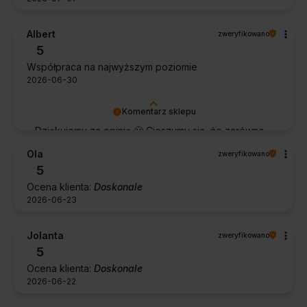
Albert
zweryfikowano
5
Współpraca na najwyższym poziomie
2026-06-30
Komentarz sklepu
Dziękujemy za opinię 🙂 Cieszymy się, że zarówno
współpraca, jak i zakup spełniły Pana oczekiwania.
Ola
zweryfikowano
Dziękujemy za zaufanie.
5
Ocena klienta:
Doskonale
2026-06-23
Jolanta
zweryfikowano
5
Ocena klienta:
Doskonale
2026-06-22