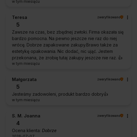
w tym miesiącu
Teresa
zweryfikowano
5
Zawsze na czas, bez zbędnej zwłoki. Firma okazała się
bardzo pomocna. Na pewno jeszcze nie raz do niej
wrócę. Dobrze zapakowane zakupy.Brawo także za
estetykę opakowania. Nic dodać, nic ująć. Jestem
przekonana, że zrobię tutaj zakupy jeszcze nie raz. 👍️
w tym miesiącu
Małgorzata
zweryfikowano
5
Jesteśmy zadowoleni, produkt bardzo dobry👍️
w tym miesiącu
S. M. Joanna
zweryfikowano
4
Ocena klienta:
Dobrze
2026-07-07