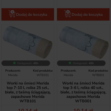
Dodaj do koszyka
Dodaj do koszyka
Dostępność:
48h
Dostępność:
48h
Producent:
Kod produktu:
Producent:
Kod produktu:
Merida
WTB101
Merida
WTB001
Worki na śmieci Merida
Worki na śmieci Merida
top 7-10 l, rolka 25 szt.,
top 3-6 l, rolka 40 szt.,
białe, z taśmą ściągającą,
białe, z taśmą ściągającą,
zapachowe Merida
zapachowe Merida
WTB101
WTB001
Cena
Cena
10,14 zł
10,14 zł