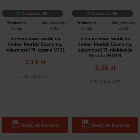
Dostępność:
48h
Dostępność:
48h
Producent:
Kod produktu:
Producent:
Kod produktu:
Merida
W01
Merida
W01N
Jednorazowe worki na
Jednorazowe worki na
śmieci Merida Economy,
śmieci Merida Economy,
pojemność 7l, czarne W01
pojemność 7l, niebieskie
Merida W01N
Cena
3,19 zł
Cena
3,36 zł
Netto
2,59 zł bez VAT
Netto
2,73 zł bez VAT
Dodaj do koszyka
Dodaj do koszyka