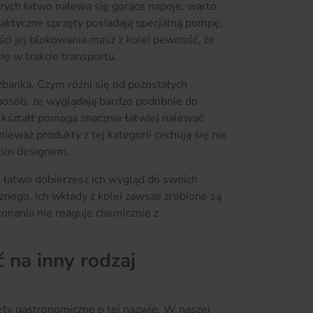
órych łatwo nalewa się gorące napoje, warto
aktyczne sprzęty posiadają specjalną pompę,
ci jej blokowania masz z kolei pewność, że
się w trakcie transportu.
zbanka. Czym różni się od pozostałych
posób, że wyglądają bardzo podobnie do
 kształt pomaga znacznie łatwiej nalewać
ieważ produkty z tej kategorii cechują się nie
ckim designem.
 łatwo dobierzesz ich wygląd do swoich
nego. Ich wkłady z kolei zawsze zrobione są
konania nie reaguje chemicznie z
 na inny rodzaj
ęty gastronomiczne o tej nazwie. W naszej