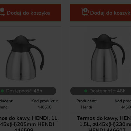
Dodaj do koszyka
Dodaj do koszyk
Dostępność:
48h
Dostępność:
48h
ducent:
Kod produktu:
Producent:
Kod prod
endi
446508
Hendi
4466
os do kawy, HENDI, 1L,
Termos do kawy, HEN
45x(H)205mm HENDI
1,5L, ⌀145x(H)230
446508
HENDI 446607