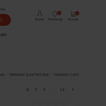
nia
0
0
Porównaj
Koszyk

Konto
takt
NKI
TERMOSY ELEKTRYCZNE
TERMOSY CATERINGOWE
TE
Następny
1
2
3
…
13
