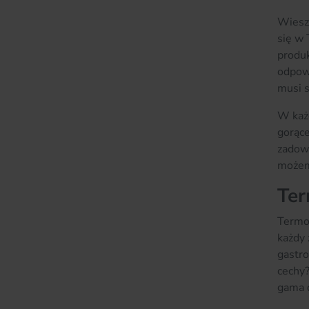
Wiesz 
się w 
produk
odpowi
musi s
W każd
gorące
zadowo
możemy
Ter
Termos
każdy 
gastro
cechy?
gama d