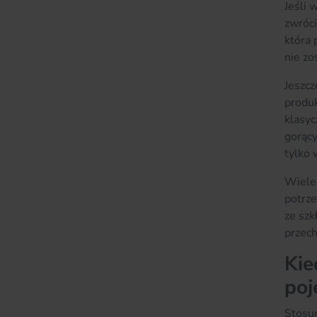
Jeśli 
zwróci
która 
nie zo
Jeszcz
produk
klasyc
gorący
tylko 
Wiele 
potrze
ze szk
przec
Kie
poj
Stosun