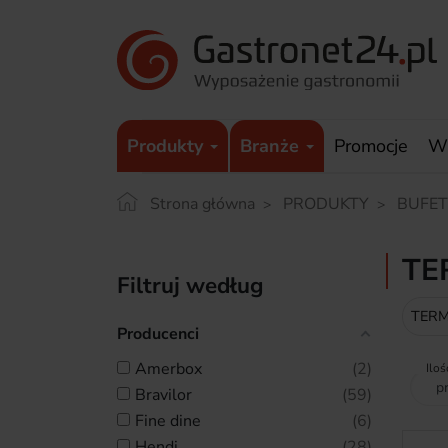
Produkty
Branże
Promocje
W
Strona główna
PRODUKTY
BUFET
TE
Filtruj według
TERM
Producenci
amerbox
2
Iloś
bravilor
59
fine dine
6
hendi
28