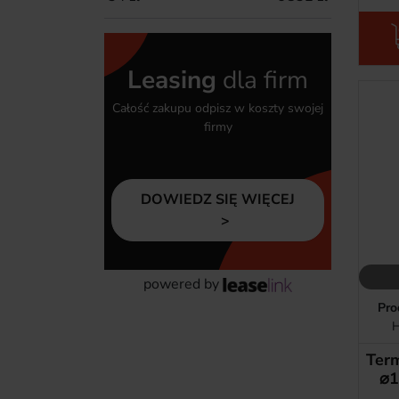
Leasing
dla firm
Całość zakupu odpisz w koszty swojej
firmy
DOWIEDZ SIĘ WIĘCEJ
powered by
Pro
H
Term
⌀1