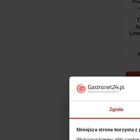
Pro
H
T
ż
Lin
6
Zgoda
Niniejsza strona korzysta z
Wykorzystujemy pliki cookie 