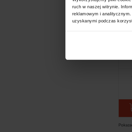
ruch w naszej witrynie. Inf
reklamowym i analitycznym. 
uzyskanymi podczas korzysta
Pro
H
Te
2
Pokazan