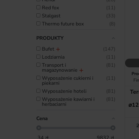
red fox
11
stalgast
33
thermo future box
8
PRODUKTY
bufet
147
lodziarnia
11
transport i
81
magazynowanie
Pro
wyposażenie cukierni i
11
Fi
piekarni
wyposażenie hoteli
81
Ter
wyposażenie kawiarni i
81
herbaciarni
⌀12
Cena
2
34
zł
9832
zł