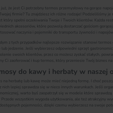
już, że jest Ci potrzebny termos przemysłowy na gorące napoje,
Twojej firmie? Tu znajdziesz ich różne rodzaje! Podzieliliśmy je
t który spełni oczekiwania Twoje i Twoich klientów. Każda rest
ednich akcesoriów, które pozwolą dostarczać gościom gorącej
tosować naczynia i pojemniki do transportu żywności i napojów
ym z tych przypadków najlepsze rozwiązanie stanowi termos 
 lub jedzenie. Jeśli wybierzesz odpowiedni sprzęt gastronomic
lenie swoich klientów, przez co możesz zyskać stałych, powra
 Ci zaoferować i kup termos, który przeniesie Twój biznes n
mosy do kawy i herbaty w naszej o
 na herbatę lub kawę może mieć niejedną formę. I choć poszcz
z nich lepiej sprawdza się w nieco innych warunkach. Jeśli orga
nomicznej, warto byś zaopatrzył się w modele które sprawdzą s
 Przede wszystkim wygoda użytkowania, ale też atrakcyjny wyg
ostępnych pojemności, dzięki czemu wybierzesz na swoje potrz