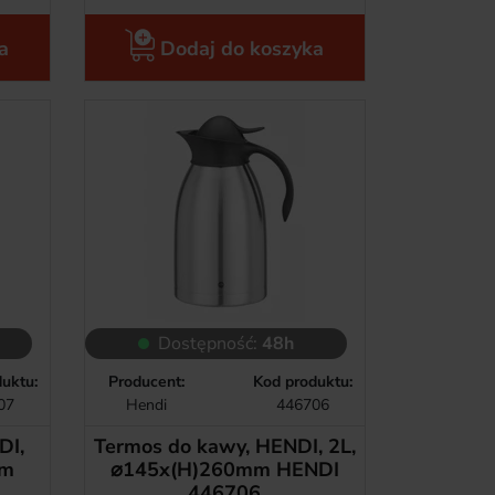
a
Dodaj do koszyka
Dostępność:
48h
uktu:
Producent:
Kod produktu:
07
Hendi
446706
DI,
Termos do kawy, HENDI, 2L,
mm
⌀145x(H)260mm HENDI
446706