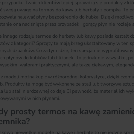
w przypadku Twoich klientów lepiej sprawdzą się produkty z kt
ć swoją uwagę na termos do kawy lub herbaty z pompką. Te pr
pozwala nalewać płyny bezpośrednio do kubka. Dzięki możliwoś
stanie ona naciśnięta przez przypadek i gorący płyn nie rozleje 
e innego rodzaju termos do herbaty lub kawy posiada kształt d
tów z kategorii? Sprzęty te mają brzeg ukształtowany w ten s
znych dzbanków. Co za tym idzie, ten specjalnie wyprofilowany
ch płynów do kubków lub filiżanek. To jednak nie wszystko, pon
wysokimi walorami praktycznymi, ale także ciekawym, elegan
z modeli można kupić w różnorodnej kolorystyce, dzięki czemu
b. Produkty te mogą być wykonane ze stali lub tworzywa sztucz
ła lub stali nierdzewnej co daje Ci pewność, że materiał ich wy
howywanymi w nich płynami.
dy prosty termos na kawę zamienić
emnika?
kowo niewielkie modele na kawę i herbatę to nie jedyne sprz