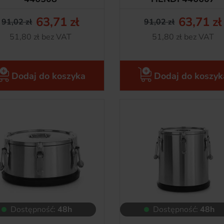
63,71 zł
63,71 zł
91,02 zł
91,02 zł
Cena podstawowa
Cena
Cena pods
Cena
Netto
Netto
51,80 zł bez VAT
51,80 zł bez VAT
Dodaj do koszyka
Dodaj do koszyk
Dostępność:
48h
Dostępność:
48h