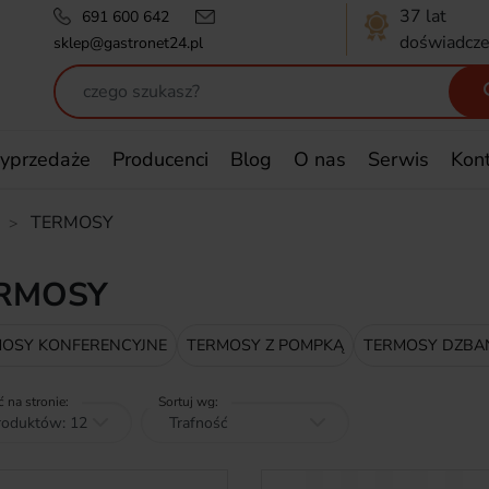
37 lat
691 600 642
doświadcze
sklep@gastronet24.pl
yprzedaże
Producenci
Blog
O nas
Serwis
Kon
TERMOSY
RMOSY
OSY KONFERENCYJNE
TERMOSY Z POMPKĄ
TERMOSY DZBA
ć na stronie:
Sortuj wg: