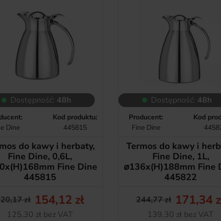
Dostępność:
48h
Dostępność:
48h
ducent:
Kod produktu:
Producent:
Kod prod
ne Dine
445815
Fine Dine
4458
mos do kawy i herbaty,
Termos do kawy i herb
Fine Dine, 0,6L,
Fine Dine, 1L,
0x(H)168mm Fine Dine
⌀136x(H)188mm Fine 
445815
445822
154,12 zł
171,34 z
20,17 zł
244,77 zł
Cena podstawowa
Cena
Cena pods
Cena
Netto
Netto
125,30 zł bez VAT
139,30 zł bez VAT