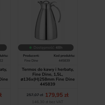
Dostępność:
48h
uktu:
Producent:
Kod produktu:
22
Fine Dine
445839
aty,
Termos do kawy i herbaty,
Fine Dine, 1,5L,
Dine
⌀136x(H)258mm Fine Dine
445839
ł
179,95 zł
257,07 zł
tawowa
Cena podstawowa
Cena
Netto
146,30 zł bez VAT