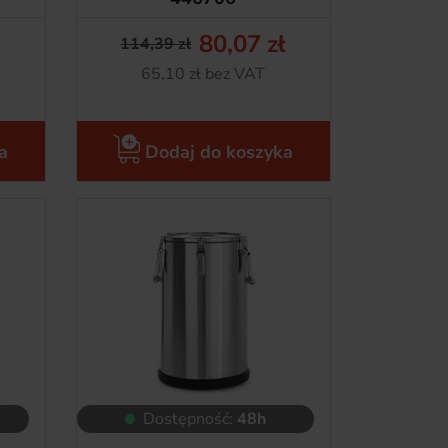
80,07 zł
114,39 zł
tawowa
Cena podstawowa
Cena
Netto
65,10 zł bez VAT
a
Dodaj do koszyka
Dostępność:
48h