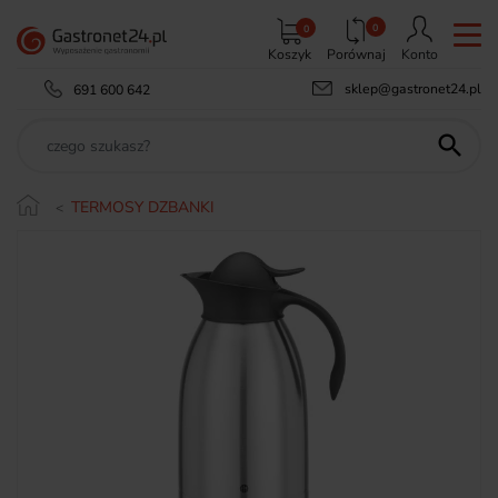
0
0
Koszyk
Porównaj
Konto
sklep@gastronet24.pl
691 600 642

TERMOSY DZBANKI