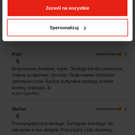
Magdalena
zweryfikowano
Zezwól na wszystkie
5
Ekspresowa realizacja zamówienia. Towar zgodny z
oczekiwaniami. Sprzedawca profesjonalny i godny
Spersonalizuj
polecenia 👍️👍️👍️👍️👍️👍️👍️
w tym tygodniu
Piotr
zweryfikowano
5
Ekspresowa dostawa, super. Obsługa bardzo pomocna,
chętnie podpowie i doradzi. Opakowanie dokładnie
zabezpieczone. Bardzo kulturalna obsługa, krótkie
terminy realizacji. 👍️
w tym tygodniu
Stefan
zweryfikowano
5
Przesympatyczna obsługa. Zachęcam każdego do
zakupów w tym sklepie. Precyzyjny czas dostawy,