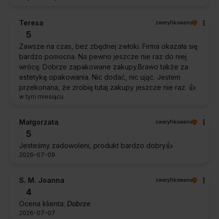
Teresa
zweryfikowano
5
Zawsze na czas, bez zbędnej zwłoki. Firma okazała się
bardzo pomocna. Na pewno jeszcze nie raz do niej
wrócę. Dobrze zapakowane zakupy.Brawo także za
estetykę opakowania. Nic dodać, nic ująć. Jestem
przekonana, że zrobię tutaj zakupy jeszcze nie raz. 👍️
w tym miesiącu
Małgorzata
zweryfikowano
5
Jesteśmy zadowoleni, produkt bardzo dobry👍️
2026-07-09
S. M. Joanna
zweryfikowano
4
Ocena klienta:
Dobrze
2026-07-07