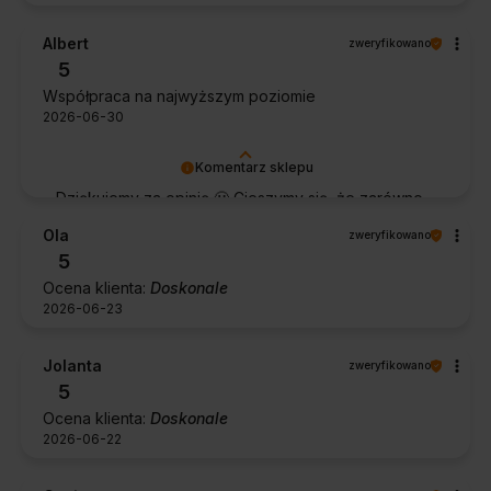
Albert
zweryfikowano
5
Współpraca na najwyższym poziomie
2026-06-30
Komentarz sklepu
Dziękujemy za opinię 🙂 Cieszymy się, że zarówno
współpraca, jak i zakup spełniły Pana oczekiwania.
Ola
zweryfikowano
Dziękujemy za zaufanie.
5
Ocena klienta:
Doskonale
2026-06-23
Jolanta
zweryfikowano
5
Ocena klienta:
Doskonale
2026-06-22