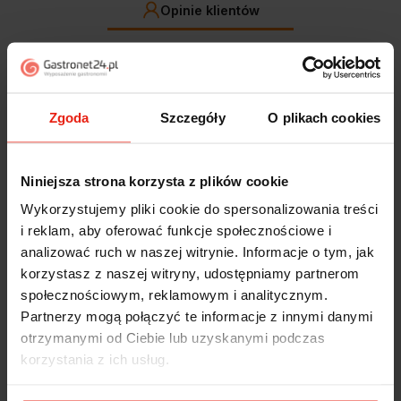
Opinie klientów
Jak zbieramy opinie?
filtry
Zgoda
Szczegóły
O plikach cookies
Marcin
zweryfikowano
5
Polecam szybko sprawnie dobrze zapakowane
Niniejsza strona korzysta z plików cookie
Zostałem świetnie obsłużony. Brawa dla pracowników.
Wykorzystujemy pliki cookie do spersonalizowania treści
w tym tygodniu
i reklam, aby oferować funkcje społecznościowe i
analizować ruch w naszej witrynie. Informacje o tym, jak
Alicja
zweryfikowano
korzystasz z naszej witryny, udostępniamy partnerom
5
społecznościowym, reklamowym i analitycznym.
Jestem zaskoczona, że ta paczka dotarła do mnie tak
Partnerzy mogą połączyć te informacje z innymi danymi
szybko. Paczka dotarła cała i zdrowa. Szybko,
sprawnie, bez problemów. Bardzo pomocna obsługa
otrzymanymi od Ciebie lub uzyskanymi podczas
klienta.
korzystania z ich usług.
w tym tygodniu