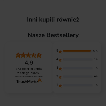
Inni kupili również
Nasze Bestsellery
5
97%
4
2%
4.9
3
1%
373
opinii klientów
z całego okresu
2
0%
zebranych i zweryfikowanych przez
1
1%