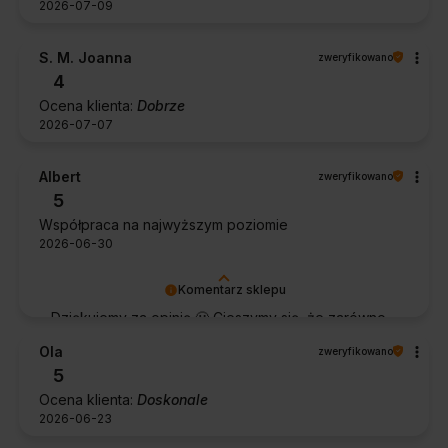
2026-07-09
S. M. Joanna
zweryfikowano
4
Ocena klienta:
Dobrze
2026-07-07
Albert
zweryfikowano
5
Współpraca na najwyższym poziomie
2026-06-30
Komentarz sklepu
Dziękujemy za opinię 🙂 Cieszymy się, że zarówno
współpraca, jak i zakup spełniły Pana oczekiwania.
Ola
zweryfikowano
Dziękujemy za zaufanie.
5
Ocena klienta:
Doskonale
2026-06-23