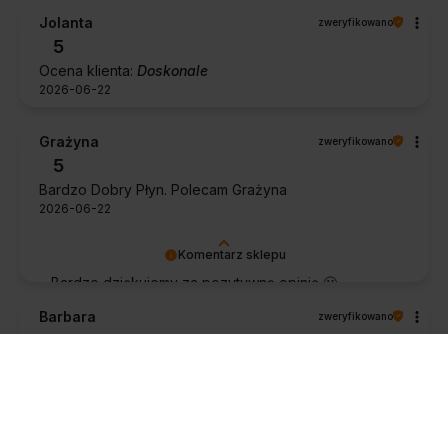
Jolanta
zweryfikowano
5
Ocena klienta:
Doskonale
2026-06-22
Grażyna
zweryfikowano
5
Bardzo Dobry Płyn. Polecam Grażyna
2026-06-22
Komentarz sklepu
Bardzo dziękujemy za pozytywną opinię 🙂
Życzymy, aby płyn nadal zapewniał doskonałe
Barbara
zweryfikowano
efekty przy każdym użyciu.
5
To już kolejna zakupiona przeze mnie sztuka.Pierwszą
zakupiłem rok temu i sprawdza się znakomicie. Łatwość
obsługi, brak ruchomych elementów (talerz, wózek pod
talerzem),wygodne czyszczenie. Polecam.👍️
2026-06-21