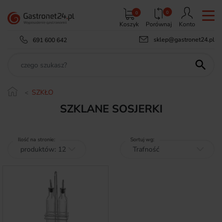
0
0
Koszyk
Porównaj
Konto
sklep@gastronet24.pl
691 600 642

SZKŁO
SZKLANE SOSJERKI
Ilość na stronie:
Sortuj wg: