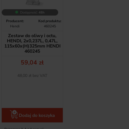
Dostępność:
48h
Producent:
Kod produktu:
Hendi
460245
Zestaw do oliwy i octu,
HENDI, 2x0,237L, 0,47L,
115x60x(H)325mm HENDI
460245
Cena
59,04 zł
Netto
48,00 zł bez VAT
Dodaj do koszyka