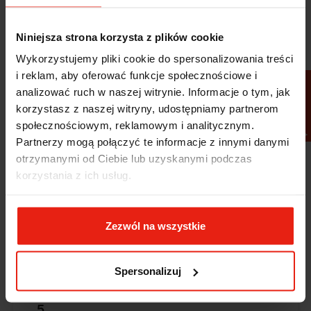
2
0%
zebranych i zweryfikowanych przez
1
1%
Niniejsza strona korzysta z plików cookie
Wykorzystujemy pliki cookie do spersonalizowania treści
i reklam, aby oferować funkcje społecznościowe i
FILTRUJ
analizować ruch w naszej witrynie. Informacje o tym, jak
Opinie klientów
korzystasz z naszej witryny, udostępniamy partnerom
społecznościowym, reklamowym i analitycznym.
Jak zbieramy opinie?
filtry
Partnerzy mogą połączyć te informacje z innymi danymi
otrzymanymi od Ciebie lub uzyskanymi podczas
korzystania z ich usług.
Marcin
zweryfikowano
5
Zezwól na wszystkie
Polecam szybko sprawnie dobrze zapakowane
Zostałem świetnie obsłużony. Brawa dla pracowników.
w tym tygodniu
Spersonalizuj
Alicja
zweryfikowano
5