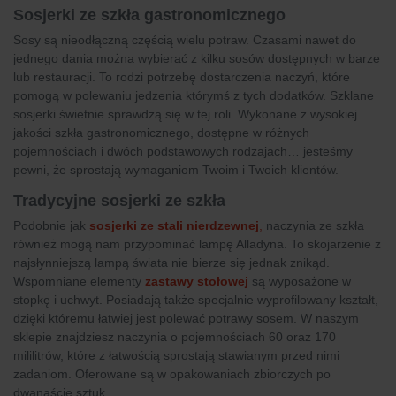
Sosjerki ze szkła gastronomicznego
Sosy są nieodłączną częścią wielu potraw. Czasami nawet do
jednego dania można wybierać z kilku sosów dostępnych w barze
lub restauracji. To rodzi potrzebę dostarczenia naczyń, które
pomogą w polewaniu jedzenia którymś z tych dodatków. Szklane
sosjerki świetnie sprawdzą się w tej roli. Wykonane z wysokiej
jakości szkła gastronomicznego, dostępne w różnych
pojemnościach i dwóch podstawowych rodzajach… jesteśmy
pewni, że sprostają wymaganiom Twoim i Twoich klientów.
Tradycyjne sosjerki ze szkła
Podobnie jak
sosjerki ze stali nierdzewnej
,
naczynia ze szkła
również mogą nam przypominać lampę Alladyna. To skojarzenie z
najsłynniejszą lampą świata nie bierze się jednak znikąd.
Wspomniane elementy
zastawy stołowej
są wyposażone w
stopkę i uchwyt. Posiadają także specjalnie wyprofilowany kształt,
dzięki któremu łatwiej jest polewać potrawy sosem. W naszym
sklepie znajdziesz naczynia o pojemnościach 60 oraz 170
mililitrów, które z łatwością sprostają stawianym przed nimi
zadaniom. Oferowane są w opakowaniach zbiorczych po
dwanaście sztuk.