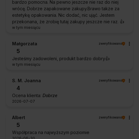
bardzo pomocna. Na pewno jeszcze nie raz do niej
wrócę. Dobrze zapakowane zakupy.Brawo także za
estetykę opakowania. Nic dodać, nic ująć. Jestem
przekonana, że zrobię tutaj zakupy jeszcze nie raz. 👍️
w tym miesiącu
Małgorzata
zweryfikowano
5
Jesteśmy zadowoleni, produkt bardzo dobry👍️
w tym miesiącu
S. M. Joanna
zweryfikowano
4
Ocena klienta:
Dobrze
2026-07-07
Albert
zweryfikowano
5
Współpraca na najwyższym poziomie
2026-06-30