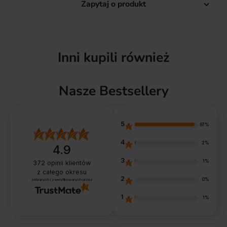
Zapytaj o produkt

Inni kupili również
Nasze Bestsellery
5
97%
4
2%
4.9
3
1%
372
opinii klientów
z całego okresu
2
0%
zebranych i zweryfikowanych przez
1
1%