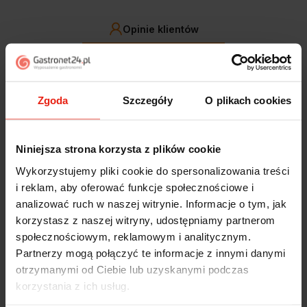
Opinie klientów
Jak zbieramy opinie?
filtry
Zgoda
Szczegóły
O plikach cookies
Alicja
zweryfikowano
5
Niniejsza strona korzysta z plików cookie
Jestem zaskoczona, że ta paczka dotarła do mnie tak
szybko. Paczka dotarła cała i zdrowa. Szybko,
Wykorzystujemy pliki cookie do spersonalizowania treści
sprawnie, bez problemów. Bardzo pomocna obsługa
i reklam, aby oferować funkcje społecznościowe i
klienta.
analizować ruch w naszej witrynie. Informacje o tym, jak
wczoraj
korzystasz z naszej witryny, udostępniamy partnerom
społecznościowym, reklamowym i analitycznym.
Magdalena
zweryfikowano
Partnerzy mogą połączyć te informacje z innymi danymi
5
otrzymanymi od Ciebie lub uzyskanymi podczas
Ekspresowa realizacja zamówienia. Towar zgodny z
korzystania z ich usług.
oczekiwaniami. Sprzedawca profesjonalny i godny
polecenia 👍️👍️👍️👍️👍️👍️👍️