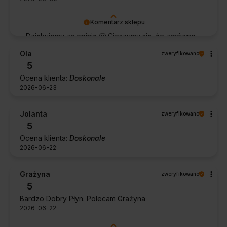
Komentarz sklepu
Dziękujemy za opinię 🙂 Cieszymy się, że zarówno
współpraca, jak i zakup spełniły Pana oczekiwania.
Ola
zweryfikowano
Dziękujemy za zaufanie.
5
Ocena klienta:
Doskonale
2026-06-23
Jolanta
zweryfikowano
5
Ocena klienta:
Doskonale
2026-06-22
Grażyna
zweryfikowano
5
Bardzo Dobry Płyn. Polecam Grażyna
2026-06-22