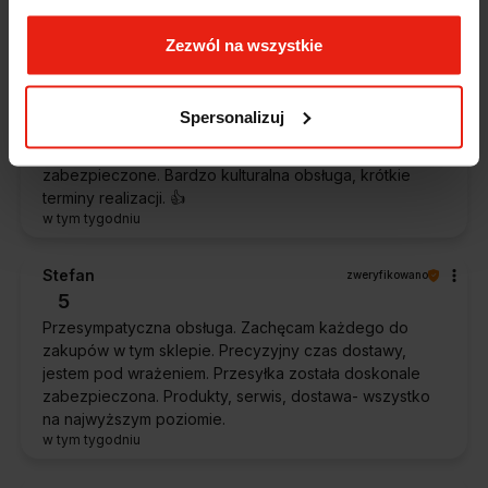
w tym tygodniu
Zezwól na wszystkie
Piotr
zweryfikowano
5
Spersonalizuj
Ekspresowa dostawa, super. Obsługa bardzo pomocna,
chętnie podpowie i doradzi. Opakowanie dokładnie
zabezpieczone. Bardzo kulturalna obsługa, krótkie
terminy realizacji. 👍️
w tym tygodniu
Stefan
zweryfikowano
5
Przesympatyczna obsługa. Zachęcam każdego do
zakupów w tym sklepie. Precyzyjny czas dostawy,
jestem pod wrażeniem. Przesyłka została doskonale
zabezpieczona. Produkty, serwis, dostawa- wszystko
na najwyższym poziomie.
w tym tygodniu