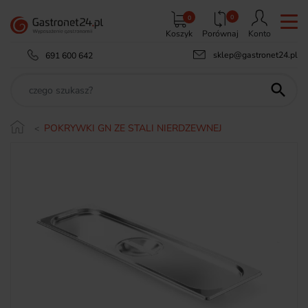
0
0
Koszyk
Porównaj
Konto
sklep@gastronet24.pl
691 600 642

POKRYWKI GN ZE STALI NIERDZEWNEJ