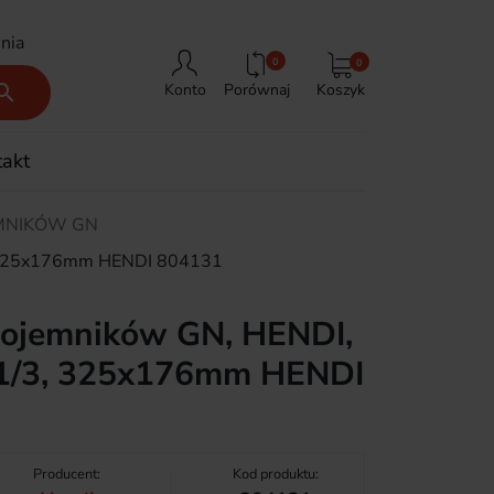
nia
0
0
Porównaj
Koszyk

Konto
takt
MNIKÓW GN
3, 325x176mm HENDI 804131
ojemników GN, HENDI,
N 1/3, 325x176mm HENDI
Producent:
Kod produktu: