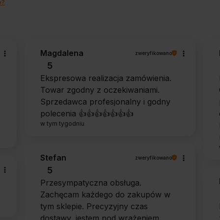
e?
Magdalena
zweryfikowano
5
Ekspresowa realizacja zamówienia.
Towar zgodny z oczekiwaniami.
Sprzedawca profesjonalny i godny
polecenia 👍️👍️👍️👍️👍️👍️👍️
w tym tygodniu
Stefan
zweryfikowano
5
Przesympatyczna obsługa.
Zachęcam każdego do zakupów w
tym sklepie. Precyzyjny czas
dostawy, jestem pod wrażeniem.