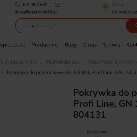
37 lat
691 600 642
doświadcze
sklep@gastronet24.pl
yprzedaże
Producenci
Blog
O nas
Serwis
Kon
NIA KUCHENNE
POJEMNIKI GN
POKRYWKI DO POJE
Pokrywka do pojemników GN, HENDI, Profi Line, GN 1/
Pokrywka do p
Profi Line, G
804131
Dostępność: