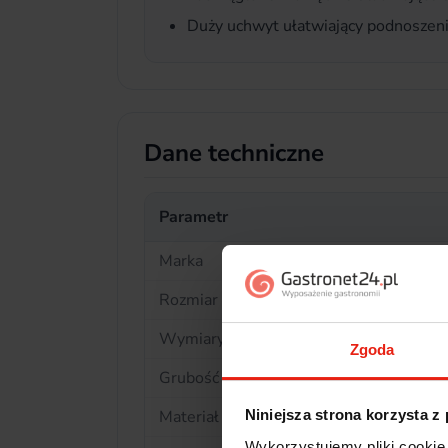
Duży uchwyt ułatwiający podnoszen
Dane techniczne
Parametr
Marka
Rozmiar GN
Wymiary (dł. × szer.)
Zgoda
Grubość
Materiał
Niniejsza strona korzysta z
Wykorzystujemy pliki cookie 