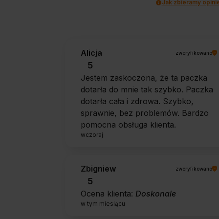
Jak zbieramy opini
Alicja
zweryfikowano
5
Jestem zaskoczona, że ta paczka
dotarła do mnie tak szybko. Paczka
dotarła cała i zdrowa. Szybko,
sprawnie, bez problemów. Bardzo
pomocna obsługa klienta.
wczoraj
Zbigniew
zweryfikowano
5
Ocena klienta:
Doskonale
w tym miesiącu