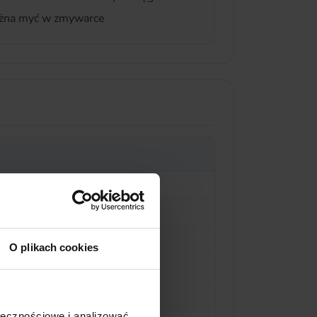
ożna myć w zmywarce
O plikach cookies
ołecznościowe i analizować