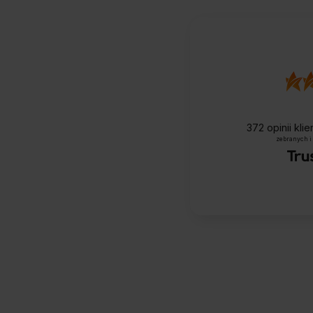
372
opinii kli
zebranych i