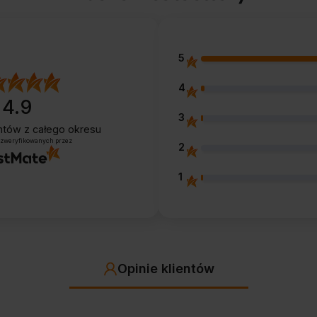
5
4
4.9
3
entów
z całego okresu
 zweryfikowanych przez
2
1
Opinie klientów