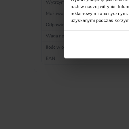
Wytrzymałość temperatur
ruch w naszej witrynie. Inf
Możliwość piętrowania
reklamowym i analitycznym. 
uzyskanymi podczas korzysta
Odpowiedni do
Waga netto
Ilość w opakowaniu
EAN