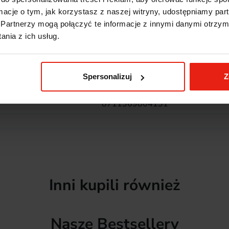
−40°C do 300°C
ormacje o tym, jak korzystasz z naszej witryny, udostępniamy p
Tak
Partnerzy mogą połączyć te informacje z innymi danymi otrzym
nia z ich usług.
Kontakt z żywnością, zmywarka
0,333 kg
Spersonalizuj
Z
1
8711369804131
Inni kupili również
Nasze Bestsellery