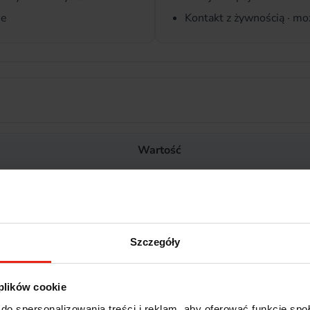
ie
Kontakt z żywnością · m
Wartość
HENDI
GN 1/3
325 × 176 mm
Szczegóły
0,7 mm
Stal nierdzewna 18/8
 plików cookie
do spersonalizowania treści i reklam, aby oferować funkcje sp