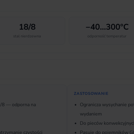
18/8
−40…300°C
stal nierdzewna
odporność temperatur
ZASTOSOWANIE
8/8 — odporna na
Ogranicza wysychanie p
wydaniem
Do pieców konwekcyjnyc
utrzymanie czystości
Pasuje do pojemników GN