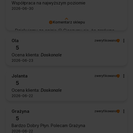
Współpraca na najwyższym poziomie
2026-06-30
Komentarz sklepu
Dziękujemy za opinię 🙂 Cieszymy się, że zarówno
współpraca, jak i zakup spełniły Pana oczekiwania.
Ola
zweryfikowano
Dziękujemy za zaufanie.
5
Ocena klienta:
Doskonale
2026-06-23
Jolanta
zweryfikowano
5
Ocena klienta:
Doskonale
2026-06-22
Grażyna
zweryfikowano
5
Bardzo Dobry Płyn. Polecam Grażyna
2026-06-22