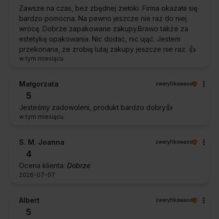
Zawsze na czas, bez zbędnej zwłoki. Firma okazała się
bardzo pomocna. Na pewno jeszcze nie raz do niej
wrócę. Dobrze zapakowane zakupy.Brawo także za
estetykę opakowania. Nic dodać, nic ująć. Jestem
przekonana, że zrobię tutaj zakupy jeszcze nie raz. 👍️
w tym miesiącu
Małgorzata
zweryfikowano
5
Jesteśmy zadowoleni, produkt bardzo dobry👍️
w tym miesiącu
S. M. Joanna
zweryfikowano
4
Ocena klienta:
Dobrze
2026-07-07
Albert
zweryfikowano
5