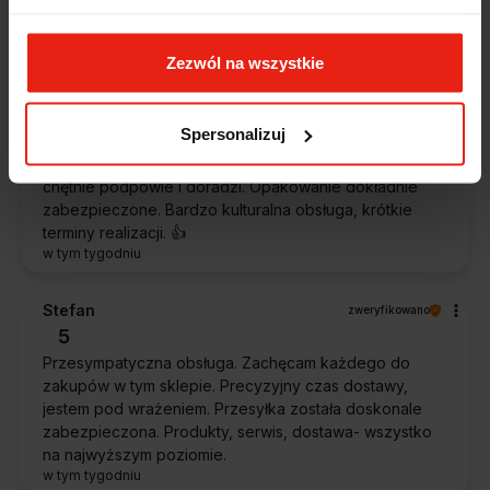
oczekiwaniami. Sprzedawca profesjonalny i godny
polecenia 👍️👍️👍️👍️👍️👍️👍️
w tym tygodniu
Zezwól na wszystkie
Piotr
zweryfikowano
Spersonalizuj
5
Ekspresowa dostawa, super. Obsługa bardzo pomocna,
chętnie podpowie i doradzi. Opakowanie dokładnie
zabezpieczone. Bardzo kulturalna obsługa, krótkie
terminy realizacji. 👍️
w tym tygodniu
Stefan
zweryfikowano
5
Przesympatyczna obsługa. Zachęcam każdego do
zakupów w tym sklepie. Precyzyjny czas dostawy,
jestem pod wrażeniem. Przesyłka została doskonale
zabezpieczona. Produkty, serwis, dostawa- wszystko
na najwyższym poziomie.
w tym tygodniu