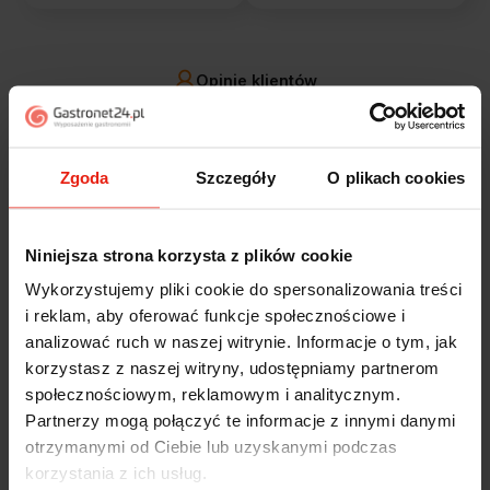
Opinie klientów
Jak zbieramy opinie?
filtry
Zgoda
Szczegóły
O plikach cookies
Alicja
zweryfikowano
5
Niniejsza strona korzysta z plików cookie
Jestem zaskoczona, że ta paczka dotarła do mnie tak
Wykorzystujemy pliki cookie do spersonalizowania treści
szybko. Paczka dotarła cała i zdrowa. Szybko,
i reklam, aby oferować funkcje społecznościowe i
sprawnie, bez problemów. Bardzo pomocna obsługa
analizować ruch w naszej witrynie. Informacje o tym, jak
klienta.
korzystasz z naszej witryny, udostępniamy partnerom
wczoraj
społecznościowym, reklamowym i analitycznym.
Partnerzy mogą połączyć te informacje z innymi danymi
Magdalena
zweryfikowano
otrzymanymi od Ciebie lub uzyskanymi podczas
5
korzystania z ich usług.
Ekspresowa realizacja zamówienia. Towar zgodny z