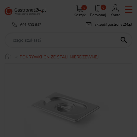
0
0
Koszyk
Porównaj
Konto
sklep@gastronet24.pl
691 600 642

POKRYWKI GN ZE STALI NIERDZEWNEJ