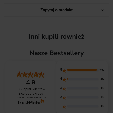
Zapytaj o produkt

Inni kupili również
Nasze Bestsellery
5
97%
4
2%
4.9
3
1%
372
opinii klientów
z całego okresu
2
0%
zebranych i zweryfikowanych przez
1
1%