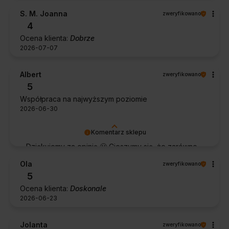
S. M. Joanna
zweryfikowano
4
Ocena klienta:
Dobrze
2026-07-07
Albert
zweryfikowano
5
Współpraca na najwyższym poziomie
2026-06-30
Komentarz sklepu
Dziękujemy za opinię 🙂 Cieszymy się, że zarówno
współpraca, jak i zakup spełniły Pana oczekiwania.
Ola
zweryfikowano
Dziękujemy za zaufanie.
5
Ocena klienta:
Doskonale
2026-06-23
Jolanta
zweryfikowano