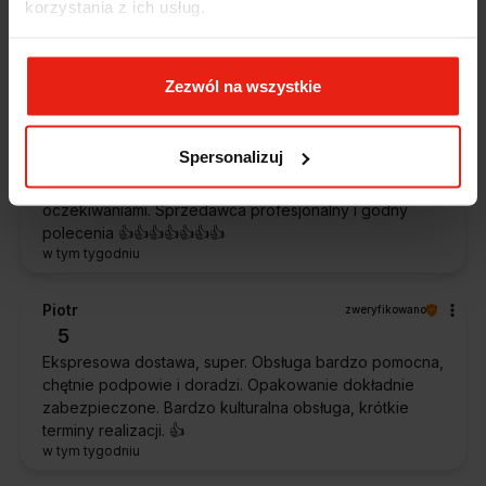
korzystania z ich usług.
szybko. Paczka dotarła cała i zdrowa. Szybko,
sprawnie, bez problemów. Bardzo pomocna obsługa
klienta.
wczoraj
Zezwól na wszystkie
Magdalena
zweryfikowano
Spersonalizuj
5
Ekspresowa realizacja zamówienia. Towar zgodny z
oczekiwaniami. Sprzedawca profesjonalny i godny
polecenia 👍️👍️👍️👍️👍️👍️👍️
w tym tygodniu
Piotr
zweryfikowano
5
Ekspresowa dostawa, super. Obsługa bardzo pomocna,
chętnie podpowie i doradzi. Opakowanie dokładnie
zabezpieczone. Bardzo kulturalna obsługa, krótkie
terminy realizacji. 👍️
w tym tygodniu