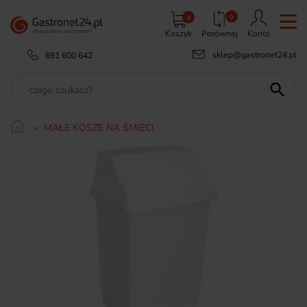
0
0
Koszyk
Porównaj
Konto
sklep@gastronet24.pl
691 600 642

MAŁE KOSZE NA ŚMIECI