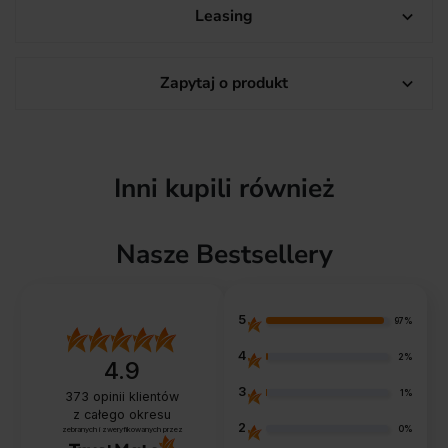
Leasing

Zapytaj o produkt

Inni kupili również
Nasze Bestsellery
5
97%
4
2%
4.9
3
1%
373
opinii klientów
z całego okresu
2
0%
zebranych i zweryfikowanych przez