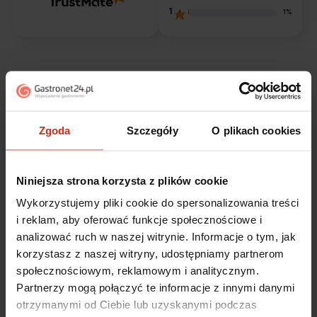
1
1%
Opinie klientów
Jak zbieramy opinie?
filtry
Zgoda
Szczegóły
O plikach cookies
Marcin
zweryfikowano
Niniejsza strona korzysta z plików cookie
5
Wykorzystujemy pliki cookie do spersonalizowania treści
Polecam szybko sprawnie dobrze zapakowane
i reklam, aby oferować funkcje społecznościowe i
Zostałem świetnie obsłużony. Brawa dla pracowników.
analizować ruch w naszej witrynie. Informacje o tym, jak
dzisiaj
korzystasz z naszej witryny, udostępniamy partnerom
społecznościowym, reklamowym i analitycznym.
Alicja
zweryfikowano
Partnerzy mogą połączyć te informacje z innymi danymi
5
otrzymanymi od Ciebie lub uzyskanymi podczas
Jestem zaskoczona, że ta paczka dotarła do mnie tak