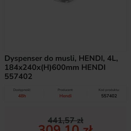
Dyspenser do musli, HENDI, 4L,
184x240x(H)600mm HENDI
557402
Dostępność:
Producent:
Kod produktu:
48h
Hendi
557402
441,57 zł
309,10 zł