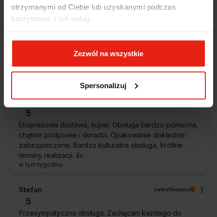
otrzymanymi od Ciebie lub uzyskanymi podczas
korzystania z ich usług.
Magdalena
zweryfikowano
5
Ekspresowa realizacja zamówienia. Towar zgodny z
Zezwól na wszystkie
oczekiwaniami. Sprzedawca profesjonalny i godny
polecenia 👍️👍️👍️👍️👍️👍️👍️
w tym tygodniu
Spersonalizuj
Piotr
zweryfikowano
5
Ekspresowa dostawa, super. Obsługa bardzo pomocna,
chętnie podpowie i doradzi. Opakowanie dokładnie
zabezpieczone. Bardzo kulturalna obsługa, krótkie
terminy realizacji. 👍️
w tym tygodniu
Stefan
zweryfikowano
5
Przesympatyczna obsługa. Zachęcam każdego do