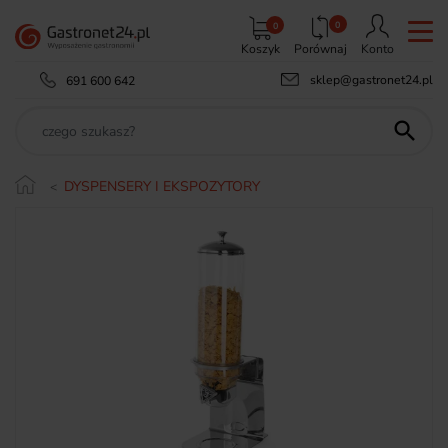
0
0
Koszyk
Porównaj
Konto
sklep@gastronet24.pl
691 600 642

DYSPENSERY I EKSPOZYTORY