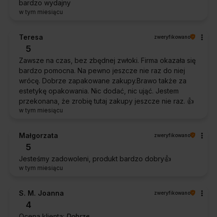
bardzo wydajny
w tym miesiącu
Teresa
zweryfikowano
5
Zawsze na czas, bez zbędnej zwłoki. Firma okazała się
bardzo pomocna. Na pewno jeszcze nie raz do niej
wrócę. Dobrze zapakowane zakupy.Brawo także za
estetykę opakowania. Nic dodać, nic ująć. Jestem
przekonana, że zrobię tutaj zakupy jeszcze nie raz. 👍️
w tym miesiącu
Małgorzata
zweryfikowano
5
Jesteśmy zadowoleni, produkt bardzo dobry👍️
w tym miesiącu
S. M. Joanna
zweryfikowano
4
Ocena klienta:
Dobrze