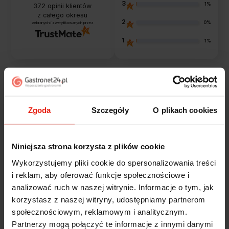
3
1%
372
opinii klientów
z całego okresu
2
0%
zebranych i zweryfikowanych przez
1
1%
Opinie klientów
Zgoda
Szczegóły
O plikach cookies
Jak zbieramy opinie?
filtry
Niniejsza strona korzysta z plików cookie
Alicja
zweryfikowano
Wykorzystujemy pliki cookie do spersonalizowania treści
5
i reklam, aby oferować funkcje społecznościowe i
Jestem zaskoczona, że ta paczka dotarła do mnie tak
analizować ruch w naszej witrynie. Informacje o tym, jak
szybko. Paczka dotarła cała i zdrowa. Szybko,
korzystasz z naszej witryny, udostępniamy partnerom
sprawnie, bez problemów. Bardzo pomocna obsługa
społecznościowym, reklamowym i analitycznym.
klienta.
Partnerzy mogą połączyć te informacje z innymi danymi
wczoraj