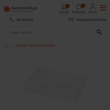
0
0
Koszyk
Porównaj
Konto
sklep@gastronet24.pl
691 600 642

WORKI DO PAKOWARKI