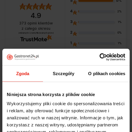
5
97%
4
2%
4.9
3
1%
373
opinii klientów
z całego okresu
2
0%
zebranych i zweryfikowanych przez
1
1%
Opinie klientów
Zgoda
Szczegóły
O plikach cookies
Jak zbieramy opinie?
filtry
Niniejsza strona korzysta z plików cookie
Wykorzystujemy pliki cookie do spersonalizowania treści
i reklam, aby oferować funkcje społecznościowe i
Marcin
zweryfikowano
analizować ruch w naszej witrynie. Informacje o tym, jak
5
korzystasz z naszej witryny, udostępniamy partnerom
Polecam szybko sprawnie dobrze zapakowane
społecznościowym, reklamowym i analitycznym.