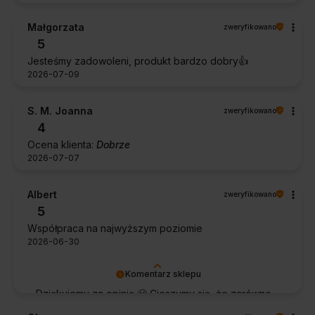
Małgorzata
zweryfikowano
5
Jesteśmy zadowoleni, produkt bardzo dobry👍️
2026-07-09
S. M. Joanna
zweryfikowano
4
Ocena klienta:
Dobrze
2026-07-07
Albert
zweryfikowano
5
Współpraca na najwyższym poziomie
2026-06-30
Komentarz sklepu
Dziękujemy za opinię 🙂 Cieszymy się, że zarówno
współpraca, jak i zakup spełniły Pana oczekiwania.