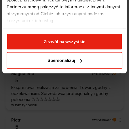
Zostałem świetnie obsłużony. Brawa dla pracowników.
w tym tygodniu
Partnerzy mogą połączyć te informacje z innymi danymi
otrzymanymi od Ciebie lub uzyskanymi podczas
korzystania z ich usług.
Alicja
zweryfikowano
5
Jestem zaskoczona, że ta paczka dotarła do mnie tak
szybko. Paczka dotarła cała i zdrowa. Szybko,
Zezwól na wszystkie
sprawnie, bez problemów. Bardzo pomocna obsługa
klienta.
w tym tygodniu
Spersonalizuj
Magdalena
zweryfikowano
5
Ekspresowa realizacja zamówienia. Towar zgodny z
oczekiwaniami. Sprzedawca profesjonalny i godny
polecenia 👍️👍️👍️👍️👍️👍️👍️
w tym tygodniu
Piotr
zweryfikowano
5