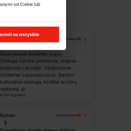
anymi od Ciebie lub
filtry
ezwól na wszystkie
Piotr
zweryfikowano
5
Ekspresowa dostawa, super.
Obsługa bardzo pomocna, chętnie
podpowie i doradzi. Opakowanie
dokładnie zabezpieczone. Bardzo
kulturalna obsługa, krótkie terminy
realizacji. 👍️
w tym tygodniu
Roman
zweryfikowano
5
Prawidłowo zapakowana i dobrze