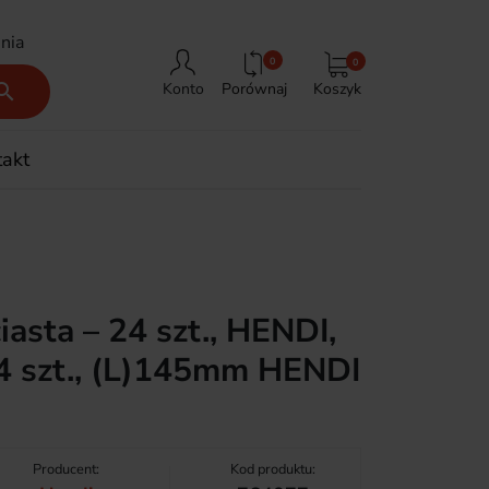
nia
0
0
Porównaj
Koszyk

Konto
takt
iasta – 24 szt., HENDI,
24 szt., (L)145mm HENDI
Producent:
Kod produktu: