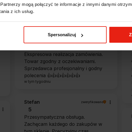
Partnerzy mogą połączyć te informacje z innymi danymi otrzym
e?
nia z ich usług.
Spersonalizuj
Z
Magdalena
zweryfikowano
5
Ekspresowa realizacja zamówienia.
Towar zgodny z oczekiwaniami.
Sprzedawca profesjonalny i godny
polecenia 👍️👍️👍️👍️👍️👍️👍️
w tym tygodniu
Stefan
zweryfikowano
5
Przesympatyczna obsługa.
Zachęcam każdego do zakupów w
tym sklepie. Precyzyjny czas