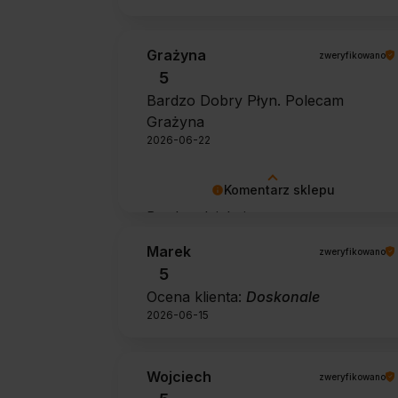
Grażyna
zweryfikowano
5
Bardzo Dobry Płyn. Polecam
Grażyna
2026-06-22
Komentarz sklepu
Bardzo dziękujemy za pozytywną
opinię 🙂 Życzymy, aby płyn nadal
Marek
zweryfikowano
zapewniał doskonałe efekty przy
5
każdym użyciu.
Ocena klienta:
Doskonale
2026-06-15
Wojciech
zweryfikowano