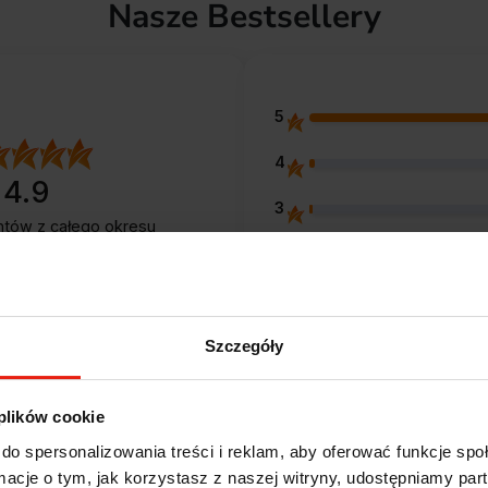
Nasze Bestsellery
5
4
4.9
3
entów
z całego okresu
 zweryfikowanych przez
2
1
Szczegóły
 plików cookie
Opinie klientów
do spersonalizowania treści i reklam, aby oferować funkcje sp
ormacje o tym, jak korzystasz z naszej witryny, udostępniamy p