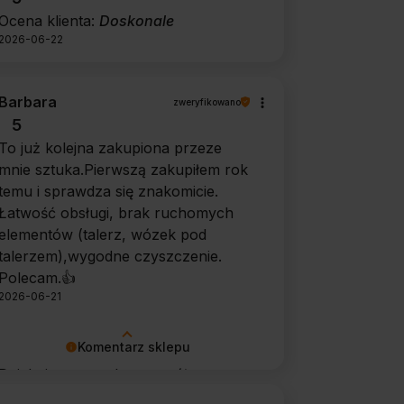
Ocena klienta:
Doskonale
2026-06-22
Barbara
zweryfikowano
5
To już kolejna zakupiona przeze
mnie sztuka.Pierwszą zakupiłem rok
temu i sprawdza się znakomicie.
Łatwość obsługi, brak ruchomych
elementów (talerz, wózek pod
talerzem),wygodne czyszczenie.
Polecam.👍️
2026-06-21
Komentarz sklepu
Dziękujemy za tak szczegółową
opinię 🙂 Cieszymy się, że doceniła