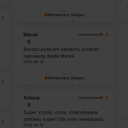
Komentarz sklepu
Dziękujemy za opinię 🙂 Cieszymy
się, że zarówno współpraca, jak i
Marek
zweryfikowano
zakup spełniły Pana oczekiwania.
5
Dziękujemy za zaufanie.
Bardzo polecam każdemu produkt
naprawdę działa Marek
2026-06-19
Komentarz sklepu
Dziękujemy za opinię 🙂 Cieszymy
się, że środek spełnił oczekiwania i
Aldona
zweryfikowano
potwierdził swoją skuteczność.
5
Super szybki, cichy, zblendowane
potrawy super! Dla mnie rewelacja👍️
2026-06-15