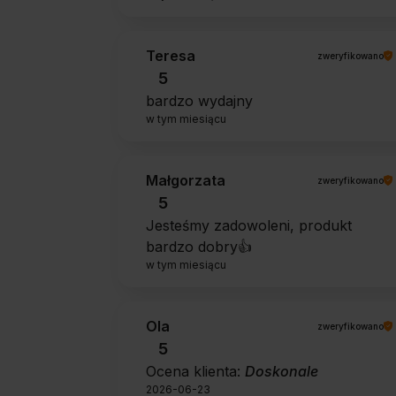
Teresa
zweryfikowano
5
bardzo wydajny
w tym miesiącu
Małgorzata
zweryfikowano
5
Jesteśmy zadowoleni, produkt
bardzo dobry👍️
w tym miesiącu
Ola
zweryfikowano
5
Ocena klienta:
Doskonale
2026-06-23