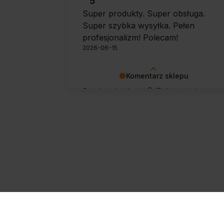
5
Super produkty. Super obsługa.
Super szybka wysyłka. Pełen
profesjonalizm! Polecam!
2026-06-15
Komentarz sklepu
Bardzo dziękuję 🙂 Takie opinie
motywują do dalszej pracy.