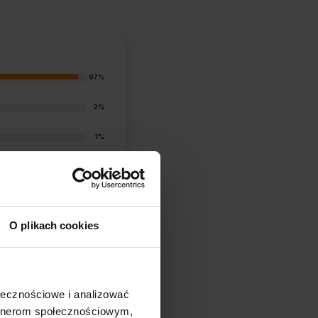
97%
2%
1%
0%
1%
O plikach cookies
ołecznościowe i analizować
artnerom społecznościowym,