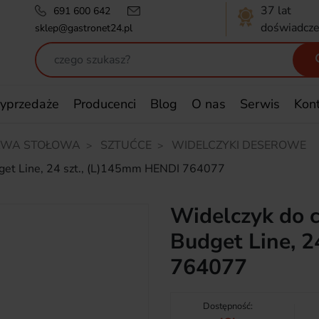
37 lat
691 600 642
doświadcze
sklep@gastronet24.pl
yprzedaże
Producenci
Blog
O nas
Serwis
Kon
AWA STOŁOWA
SZTUĆCE
WIDELCZYKI DESEROWE
udget Line, 24 szt., (L)145mm HENDI 764077
Widelczyk do c
Budget Line, 
764077
Dostępność: