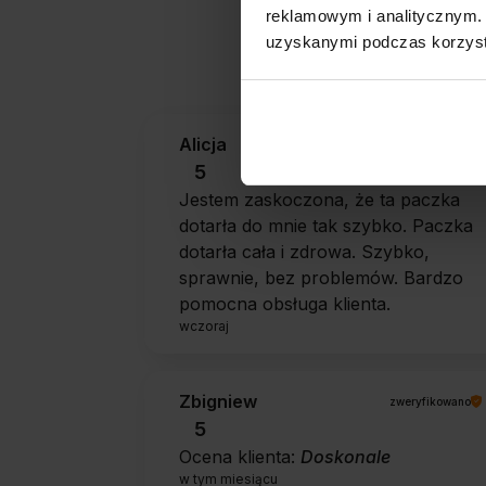
reklamowym i analitycznym. 
Jak zbieramy opini
uzyskanymi podczas korzysta
Alicja
zweryfikowano
5
Jestem zaskoczona, że ta paczka
dotarła do mnie tak szybko. Paczka
dotarła cała i zdrowa. Szybko,
sprawnie, bez problemów. Bardzo
pomocna obsługa klienta.
wczoraj
Zbigniew
zweryfikowano
5
Ocena klienta:
Doskonale
w tym miesiącu