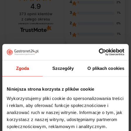
4
2%
4.9
3
1%
373
opinii klientów
z całego okresu
2
0%
zebranych i zweryfikowanych przez
1
1%
Opinie klientów
Zgoda
Szczegóły
O plikach cookies
Jak zbieramy opinie?
filtry
Niniejsza strona korzysta z plików cookie
Wykorzystujemy pliki cookie do spersonalizowania treści
Marcin
zweryfikowano
i reklam, aby oferować funkcje społecznościowe i
5
analizować ruch w naszej witrynie. Informacje o tym, jak
Polecam szybko sprawnie dobrze zapakowane
korzystasz z naszej witryny, udostępniamy partnerom
Zostałem świetnie obsłużony. Brawa dla pracowników.
społecznościowym, reklamowym i analitycznym.
wczoraj