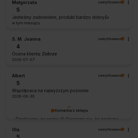
Małgorzata
zweryfikowano
5
Jesteśmy zadowoleni, produkt bardzo dobry👍️
w tym miesiącu
S. M. Joanna
zweryfikowano
4
Ocena klienta:
Dobrze
2026-07-07
Albert
zweryfikowano
5
Współpraca na najwyższym poziomie
2026-06-30
Komentarz sklepu
Dziękujemy za opinię 🙂 Cieszymy się, że zarówno
współpraca, jak i zakup spełniły Pana oczekiwania.
Ola
zweryfikowano
Dziękujemy za zaufanie.
5