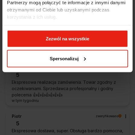
Partnerzy mogą połączyć te informacje z innymi danymi
otrzymanymi od Ciebie lub uzyskanymi podczas
Alicja
zweryfikowano
korzystania z ich usług.
5
Jestem zaskoczona, że ta paczka dotarła do mnie tak
szybko. Paczka dotarła cała i zdrowa. Szybko,
Zezwól na wszystkie
sprawnie, bez problemów. Bardzo pomocna obsługa
klienta.
w tym tygodniu
Spersonalizuj
Magdalena
zweryfikowano
5
Ekspresowa realizacja zamówienia. Towar zgodny z
oczekiwaniami. Sprzedawca profesjonalny i godny
polecenia 👍️👍️👍️👍️👍️👍️👍️
w tym tygodniu
Piotr
zweryfikowano
5
Ekspresowa dostawa, super. Obsługa bardzo pomocna,