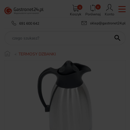
0
0
Koszyk
Porównaj
Konto
sklep@gastronet24.pl
691 600 642

TERMOSY DZBANKI