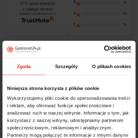
3
1%
370
opinii klientów
z całego okresu
2
0%
zebranych i zweryfikowanych przez
1
1%
Opinie klientów
Zgoda
Szczegóły
O plikach cookies
Jak zbieramy opinie?
filtry
Niniejsza strona korzysta z plików cookie
Magdalena
zweryfikowano
Wykorzystujemy pliki cookie do spersonalizowania treści
5
i reklam, aby oferować funkcje społecznościowe i
Ekspresowa realizacja zamówienia. Towar zgodny z
analizować ruch w naszej witrynie. Informacje o tym, jak
oczekiwaniami. Sprzedawca profesjonalny i godny
korzystasz z naszej witryny, udostępniamy partnerom
polecenia 👍️👍️👍️👍️👍️👍️👍️
społecznościowym, reklamowym i analitycznym.
w tym tygodniu
Partnerzy mogą połączyć te informacje z innymi danymi