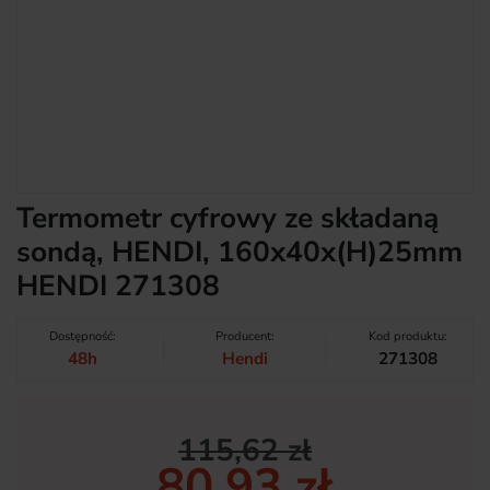
Termometr cyfrowy ze składaną
sondą, HENDI, 160x40x(H)25mm
HENDI 271308
Dostępność:
Producent:
Kod produktu:
48h
Hendi
271308
115,62 zł
80,93 zł