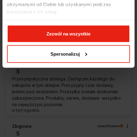
otrzymanymi od Ciebie lub uzyskanymi podczas
Piotr
zweryfikowano
korzystania z ich usług.
5
Ekspresowa dostawa, super. Obsługa bardzo pomocna,
chętnie podpowie i doradzi. Opakowanie dokładnie
Zezwól na wszystkie
zabezpieczone. Bardzo kulturalna obsługa, krótkie
terminy realizacji. 👍️
w tym tygodniu
Spersonalizuj
Stefan
zweryfikowano
5
Przesympatyczna obsługa. Zachęcam każdego do
zakupów w tym sklepie. Precyzyjny czas dostawy,
jestem pod wrażeniem. Przesyłka została doskonale
zabezpieczona. Produkty, serwis, dostawa- wszystko
na najwyższym poziomie.
w tym tygodniu
Zbigniew
zweryfikowano
5