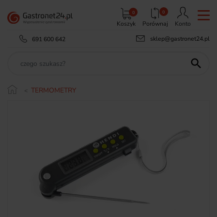
0
0
Koszyk
Porównaj
Konto
sklep@gastronet24.pl
691 600 642

TERMOMETRY