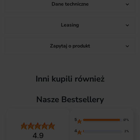
Dane techniczne

Leasing

Zapytaj o produkt

Inni kupili również
Nasze Bestsellery
5
97%
4
2%
4.9