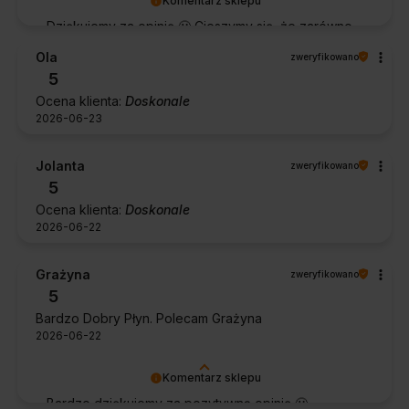
Komentarz sklepu
Dziękujemy za opinię 🙂 Cieszymy się, że zarówno
współpraca, jak i zakup spełniły Pana oczekiwania.
Ola
zweryfikowano
Dziękujemy za zaufanie.
5
Ocena klienta:
Doskonale
2026-06-23
Jolanta
zweryfikowano
5
Ocena klienta:
Doskonale
2026-06-22
Grażyna
zweryfikowano
5
Bardzo Dobry Płyn. Polecam Grażyna
2026-06-22
Komentarz sklepu
Bardzo dziękujemy za pozytywną opinię 🙂