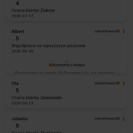
4
Ocena klienta:
Dobrze
2026-07-07
Albert
zweryfikowano
5
Współpraca na najwyższym poziomie
2026-06-30
Komentarz sklepu
Dziękujemy za opinię 🙂 Cieszymy się, że zarówno
współpraca, jak i zakup spełniły Pana oczekiwania.
Ola
zweryfikowano
Dziękujemy za zaufanie.
5
Ocena klienta:
Doskonale
2026-06-23
Jolanta
zweryfikowano
5
Ocena klienta:
Doskonale