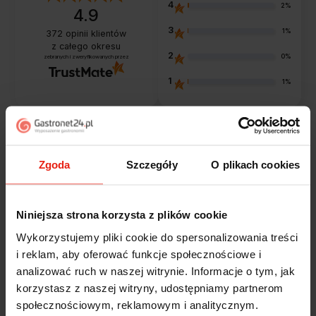
4
2%
4.9
3
1%
372
opinii klientów
z całego okresu
2
0%
zebranych i zweryfikowanych przez
1
1%
Opinie klientów
Zgoda
Szczegóły
O plikach cookies
Jak zbieramy opinie?
filtry
Niniejsza strona korzysta z plików cookie
Wykorzystujemy pliki cookie do spersonalizowania treści
Alicja
zweryfikowano
i reklam, aby oferować funkcje społecznościowe i
5
analizować ruch w naszej witrynie. Informacje o tym, jak
Jestem zaskoczona, że ta paczka dotarła do mnie tak
korzystasz z naszej witryny, udostępniamy partnerom
szybko. Paczka dotarła cała i zdrowa. Szybko,
społecznościowym, reklamowym i analitycznym.
sprawnie, bez problemów. Bardzo pomocna obsługa