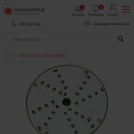
0
0
Koszyk
Porównaj
Konto
sklep@gastronet24.pl
691 600 642

TARCZE DO URZĄDZEŃ