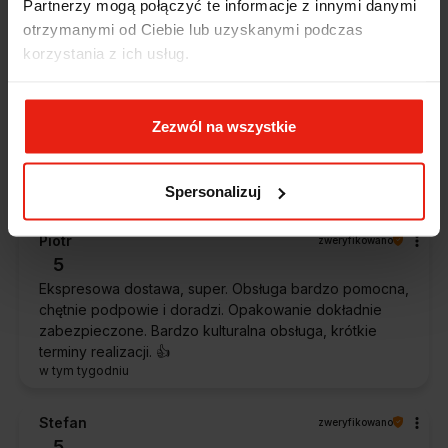
Partnerzy mogą połączyć te informacje z innymi danymi
klienta.
wczoraj
otrzymanymi od Ciebie lub uzyskanymi podczas
korzystania z ich usług.
Magdalena
zweryfikowano
5
Zezwól na wszystkie
Ekspresowa realizacja zamówienia. Towar zgodny z
oczekiwaniami. Sprzedawca profesjonalny i godny
polecenia 👍️👍️👍️👍️👍️👍️👍️
w tym tygodniu
Spersonalizuj
Piotr
zweryfikowano
5
Ekspresowa dostawa, super. Obsługa bardzo pomocna,
chętnie podpowie i doradzi. Opakowanie dokładnie
zabezpieczone. Bardzo kulturalna obsługa, krótkie
terminy realizacji. 👍️
w tym tygodniu
Stefan
zweryfikowano
5