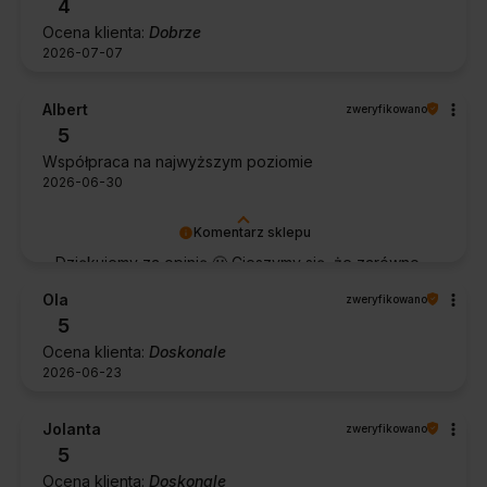
4
Ocena klienta:
Dobrze
2026-07-07
Albert
zweryfikowano
5
Współpraca na najwyższym poziomie
2026-06-30
Komentarz sklepu
Dziękujemy za opinię 🙂 Cieszymy się, że zarówno
współpraca, jak i zakup spełniły Pana oczekiwania.
Ola
zweryfikowano
Dziękujemy za zaufanie.
5
Ocena klienta:
Doskonale
2026-06-23
Jolanta
zweryfikowano
5
Ocena klienta:
Doskonale