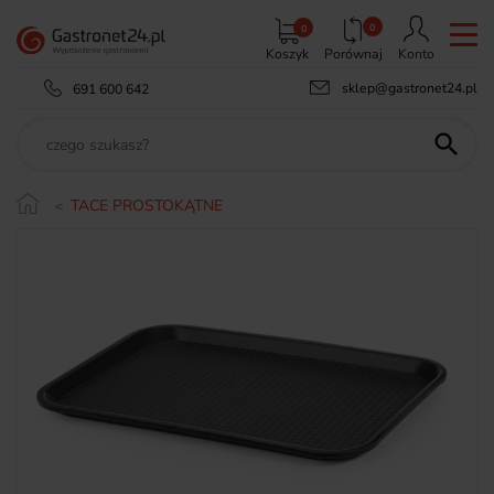
0
0
Koszyk
Porównaj
Konto
sklep@gastronet24.pl
691 600 642

TACE PROSTOKĄTNE