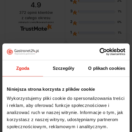
4
2%
4.9
3
1%
372
opinii klientów
z całego okresu
2
0%
zebranych i zweryfikowanych przez
1
1%
Opinie klientów
Zgoda
Szczegóły
O plikach cookies
Jak zbieramy opinie?
filtry
Niniejsza strona korzysta z plików cookie
Wykorzystujemy pliki cookie do spersonalizowania treści
Alicja
zweryfikowano
i reklam, aby oferować funkcje społecznościowe i
5
analizować ruch w naszej witrynie. Informacje o tym, jak
Jestem zaskoczona, że ta paczka dotarła do mnie tak
korzystasz z naszej witryny, udostępniamy partnerom
szybko. Paczka dotarła cała i zdrowa. Szybko,
społecznościowym, reklamowym i analitycznym.
sprawnie, bez problemów. Bardzo pomocna obsługa