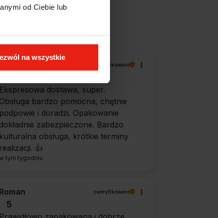
anymi od Ciebie lub
filtry
ezwól na wszystkie
Piotr
zweryfikowano
5
Ekspresowa dostawa, super.
Obsługa bardzo pomocna, chętnie
podpowie i doradzi. Opakowanie
dokładnie zabezpieczone. Bardzo
kulturalna obsługa, krótkie terminy
realizacji. 👍️
w tym tygodniu
Roman
zweryfikowano
5
Prawidłowo zapakowana i dobrze