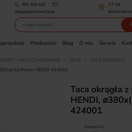
37 lat
691 600 642
doświadcze
sklep@gastronet24.pl
yprzedaże
Producenci
Blog
O nas
Serwis
Kon
SPORT I MAGAZYNOWANIE
TACE
TACE OKRĄGŁE
I, ⌀380x(H)240mm HENDI 424001
Taca okrągła z
HENDI, ⌀380x
424001
Dostępność: