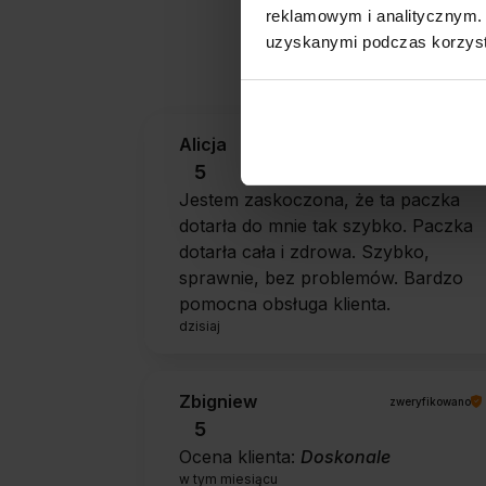
reklamowym i analitycznym. 
Jak zbieramy opini
uzyskanymi podczas korzysta
Alicja
zweryfikowano
5
Jestem zaskoczona, że ta paczka
dotarła do mnie tak szybko. Paczka
dotarła cała i zdrowa. Szybko,
sprawnie, bez problemów. Bardzo
pomocna obsługa klienta.
dzisiaj
Zbigniew
zweryfikowano
5
Ocena klienta:
Doskonale
w tym miesiącu