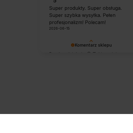
5
Super produkty. Super obsługa.
Super szybka wysyłka. Pełen
profesjonalizm! Polecam!
2026-06-15
Komentarz sklepu
Bardzo dziękuję 🙂 Takie opinie
motywują do dalszej pracy.