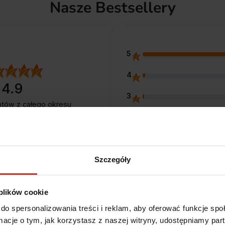
Nasze Bestsellery
5
4
4.9
3
entów
z całego okresu
 zweryfikowanych przez
2
1
Szczegóły
 plików cookie
Opinie klientów
do spersonalizowania treści i reklam, aby oferować funkcje sp
ormacje o tym, jak korzystasz z naszej witryny, udostępniamy p