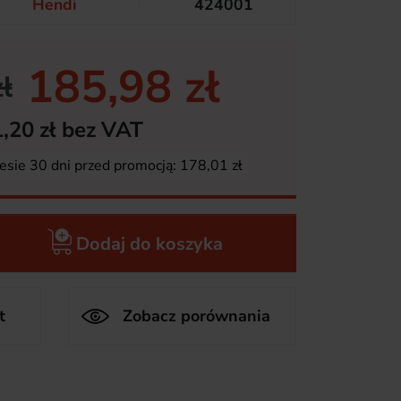
Hendi
424001
185,98 zł
ł
,20 zł bez VAT
esie 30 dni przed promocją:
178,01 zł
Dodaj do koszyka
t
Zobacz porównania