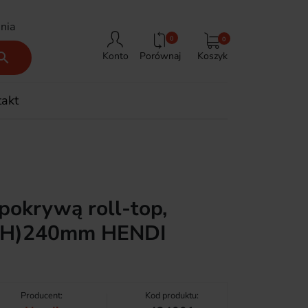
nia
0
0
Porównaj
Koszyk

Konto
takt
 pokrywą roll-top,
(H)240mm HENDI
Producent:
Kod produktu: