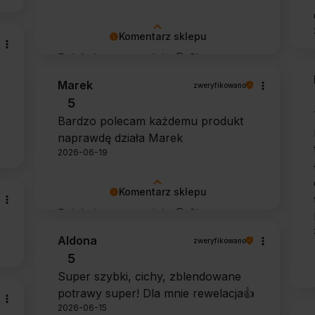
Komentarz sklepu
Dziękujemy za opinię 🙂 Cieszymy
się, że zarówno współpraca, jak i
Marek
zweryfikowano
zakup spełniły Pana oczekiwania.
5
Dziękujemy za zaufanie.
Bardzo polecam każdemu produkt
naprawdę działa Marek
2026-06-19
Komentarz sklepu
Dziękujemy za opinię 🙂 Cieszymy
się, że środek spełnił oczekiwania i
Aldona
zweryfikowano
potwierdził swoją skuteczność.
5
Super szybki, cichy, zblendowane
potrawy super! Dla mnie rewelacja👍️
2026-06-15