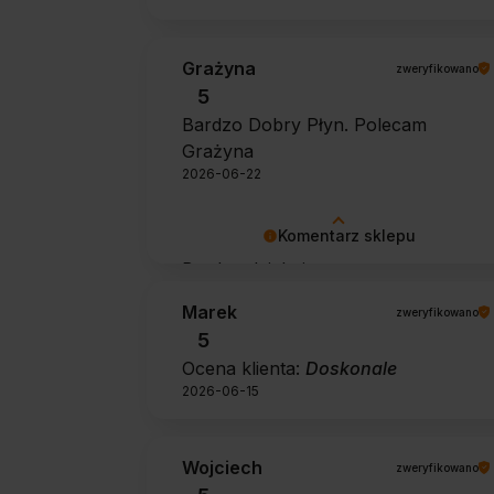
Grażyna
zweryfikowano
5
Bardzo Dobry Płyn. Polecam
Grażyna
2026-06-22
Komentarz sklepu
Bardzo dziękujemy za pozytywną
opinię 🙂 Życzymy, aby płyn nadal
Marek
zweryfikowano
zapewniał doskonałe efekty przy
5
każdym użyciu.
Ocena klienta:
Doskonale
2026-06-15
Wojciech
zweryfikowano