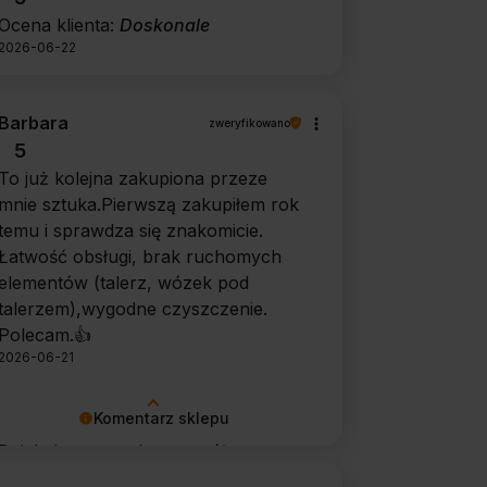
Ocena klienta:
Doskonale
2026-06-22
Barbara
zweryfikowano
5
To już kolejna zakupiona przeze
mnie sztuka.Pierwszą zakupiłem rok
temu i sprawdza się znakomicie.
Łatwość obsługi, brak ruchomych
elementów (talerz, wózek pod
talerzem),wygodne czyszczenie.
Polecam.👍️
2026-06-21
Komentarz sklepu
Dziękujemy za tak szczegółową
opinię 🙂 Cieszymy się, że doceniła