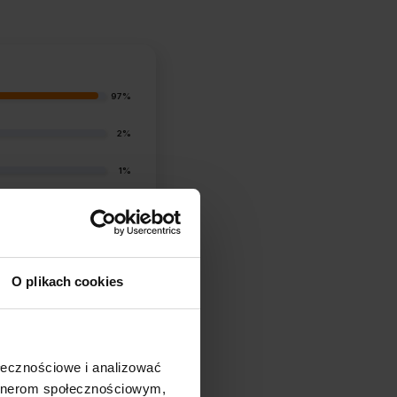
97%
2%
1%
0%
1%
O plikach cookies
ołecznościowe i analizować
artnerom społecznościowym,