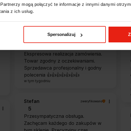
Partnerzy mogą połączyć te informacje z innymi danymi otrzym
e?
nia z ich usług.
Spersonalizuj
Z
Magdalena
zweryfikowano
5
Ekspresowa realizacja zamówienia.
Towar zgodny z oczekiwaniami.
Sprzedawca profesjonalny i godny
polecenia 👍️👍️👍️👍️👍️👍️👍️
w tym tygodniu
Stefan
zweryfikowano
5
Przesympatyczna obsługa.
Zachęcam każdego do zakupów w
tym sklepie. Precyzyjny czas