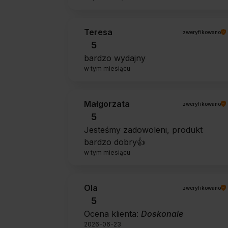
Teresa
zweryfikowano
5
bardzo wydajny
w tym miesiącu
Małgorzata
zweryfikowano
5
Jesteśmy zadowoleni, produkt
bardzo dobry👍️
w tym miesiącu
Ola
zweryfikowano
5
Ocena klienta:
Doskonale
2026-06-23