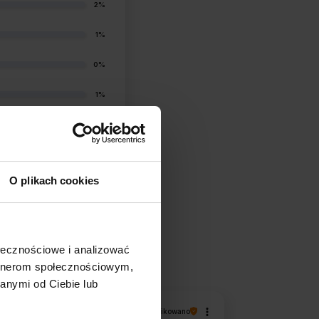
2%
1%
0%
1%
O plikach cookies
filtry
ołecznościowe i analizować
artnerom społecznościowym,
anymi od Ciebie lub
Magdalena
zweryfikowano