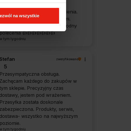
5
Ekspresowa realizacja zamówienia.
ezwól na wszystkie
Towar zgodny z oczekiwaniami.
Sprzedawca profesjonalny i godny
polecenia 👍️👍️👍️👍️👍️👍️👍️
w tym tygodniu
Stefan
zweryfikowano
5
Przesympatyczna obsługa.
Zachęcam każdego do zakupów w
tym sklepie. Precyzyjny czas
dostawy, jestem pod wrażeniem.
Przesyłka została doskonale
zabezpieczona. Produkty, serwis,
dostawa- wszystko na najwyższym
poziomie.
w tym tygodniu