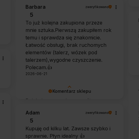
się, że zarówno współpraca, jak i
Barbara
zweryfikowano
zakup spełniły Pana oczekiwania.
5
Dziękujemy za zaufanie.
To już kolejna zakupiona przeze
mnie sztuka.Pierwszą zakupiłem rok
temu i sprawdza się znakomicie.
Łatwość obsługi, brak ruchomych
elementów (talerz, wózek pod
talerzem),wygodne czyszczenie.
Polecam.👍️
2026-06-21
Komentarz sklepu
Dziękujemy za tak szczegółową
opinię 🙂 Cieszymy się, że doceniła
Adam
zweryfikowano
Pani wygodę obsługi i łatwość
5
utrzymania urządzenia w czystości.
Kupuję od kilku lat. Zawsze szybko i
To dla nas bardzo cenna informacja.
sprawnie. Płyn idealny 👍️