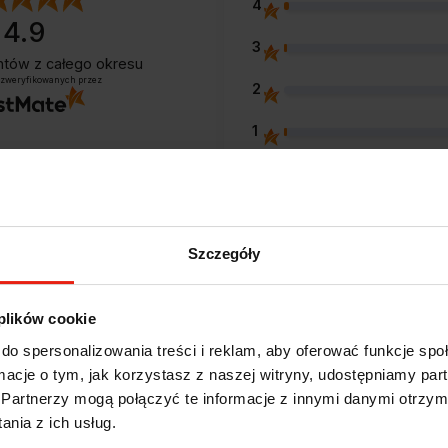
4
4.9
3
entów
z całego okresu
 zweryfikowanych przez
2
1
Szczegóły
Opinie klientów
 plików cookie
e?
do spersonalizowania treści i reklam, aby oferować funkcje sp
ormacje o tym, jak korzystasz z naszej witryny, udostępniamy p
Partnerzy mogą połączyć te informacje z innymi danymi otrzym
nia z ich usług.
Alicja
zweryfikowano