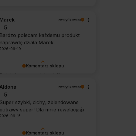
Marek
zweryfikowano
5
Bardzo polecam każdemu produkt
naprawdę działa Marek
2026-06-19
Komentarz sklepu
Dziękujemy za opinię 🙂 Cieszymy
się, że środek spełnił oczekiwania i
Aldona
zweryfikowano
potwierdził swoją skuteczność.
5
Super szybki, cichy, zblendowane
potrawy super! Dla mnie rewelacja👍️
2026-06-15
Komentarz sklepu