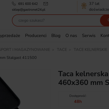
37 lat
691 600 642
doświadcze
sklep@gastronet24.pl
yprzedaże
Producenci
Blog
O nas
Serwis
Kon
SPORT I MAGAZYNOWANIE
TACE
TACE KELNERSKIE
 mm Stalgast 411500
Taca kelnersk
460x360 mm S
Dostępność:
48h