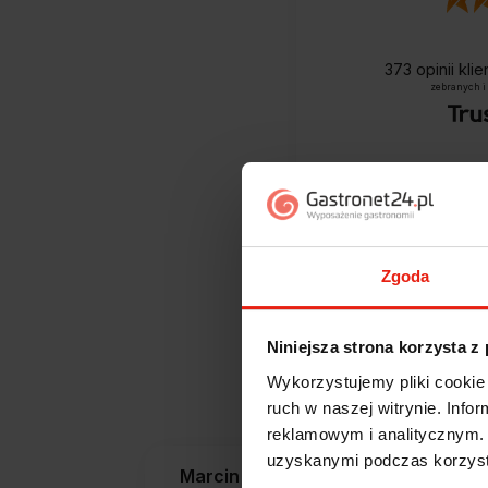
373
opinii kli
zebranych i
Zgoda
Niniejsza strona korzysta z
Jak zbieramy opini
Wykorzystujemy pliki cookie 
ruch w naszej witrynie. Inf
reklamowym i analitycznym. 
uzyskanymi podczas korzysta
Marcin
zweryfikowano