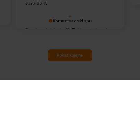
2026-06-15
Komentarz sklepu
Bardzo dziękuję 🙂 Takie opinie od
stałych klientów cieszą najbardziej.
Pokaż kolejne
ZAPISZ MNIE
 i odbierz 40 zł rabatu na zakupy od 600 zł. Przypomnimy Ci też, zanim skończy się chemia 
rzętu.
otrzymywać newsletter Gastronet24.pl i wyrażam zgodę na przesyłanie informacji handlo
dany adres e-mail przez
MIG Głowaccy Sp. z o.o.
(ul. Elewatorska 29A, 15-620 Białystok,
32552). Zgodę mogę wycofać w każdej chwili, klikając link w stopce dowolnej wiadomośc
góły w
polityce prywatności
.