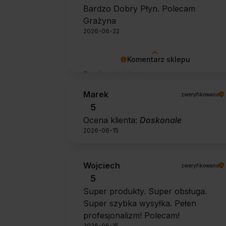
Bardzo Dobry Płyn. Polecam
Grażyna
2026-06-22
Komentarz sklepu
Bardzo dziękujemy za pozytywną
opinię 🙂 Życzymy, aby płyn nadal
Marek
zweryfikowano
zapewniał doskonałe efekty przy
5
każdym użyciu.
Ocena klienta:
Doskonale
2026-06-15
Wojciech
zweryfikowano
5
Super produkty. Super obsługa.
Super szybka wysyłka. Pełen
profesjonalizm! Polecam!
2026-06-15