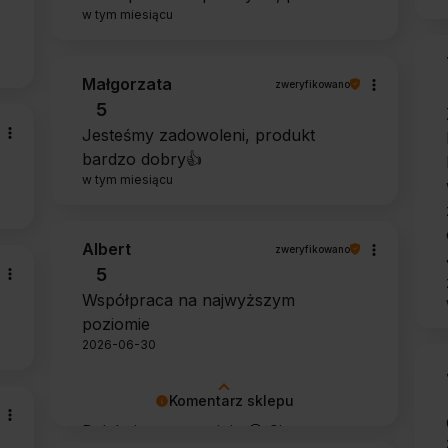
w tym miesiącu
Małgorzata
zweryfikowano
5
Jesteśmy zadowoleni, produkt
bardzo dobry👍️
w tym miesiącu
Albert
zweryfikowano
5
Współpraca na najwyższym
poziomie
2026-06-30
Komentarz sklepu
Dziękujemy za opinię 🙂 Cieszymy