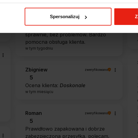
5
Jestem zaskoczona, że ta paczka
Spersonalizuj
Z
dotarła do mnie tak szybko. Paczka
dotarła cała i zdrowa. Szybko,
sprawnie, bez problemów. Bardzo
pomocna obsługa klienta.
w tym tygodniu
Zbigniew
zweryfikowano
5
Ocena klienta:
Doskonale
w tym miesiącu
Roman
zweryfikowano
5
Prawidłowo zapakowana i dobrze
zabezpieczona przesyłka, polecam.