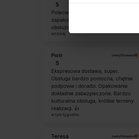
5
Polecam szybko sprawnie dobrze
zapakowane Zostałem świetnie
obsłużony. Brawa dla pracowników.
wczoraj
Piotr
zweryfikowano
5
Ekspresowa dostawa, super.
Obsługa bardzo pomocna, chętnie
podpowie i doradzi. Opakowanie
dokładnie zabezpieczone. Bardzo
kulturalna obsługa, krótkie terminy
realizacji. 👍️
w tym tygodniu
Teresa
zweryfikowano