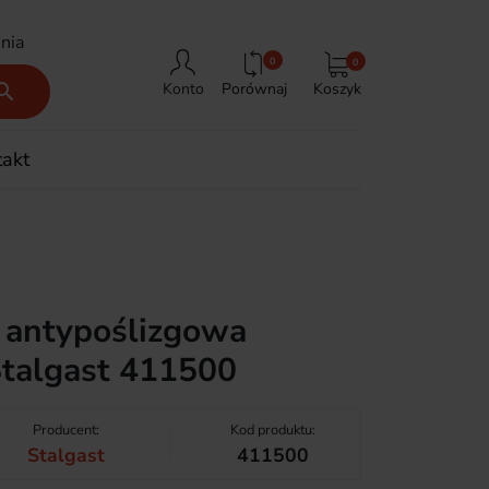
nia
0
0
Porównaj
Koszyk

Konto
takt
a antypoślizgowa
talgast 411500
Producent:
Kod produktu:
Stalgast
411500