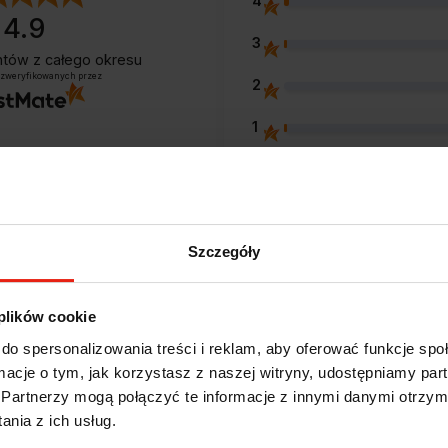
4
4.9
3
entów
z całego okresu
 zweryfikowanych przez
2
1
Szczegóły
Opinie klientów
 plików cookie
e?
do spersonalizowania treści i reklam, aby oferować funkcje sp
ormacje o tym, jak korzystasz z naszej witryny, udostępniamy p
Partnerzy mogą połączyć te informacje z innymi danymi otrzym
nia z ich usług.
Magdalena
zweryfikowano