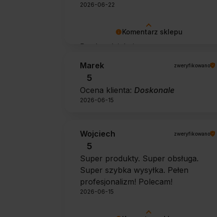
2026-06-22
Komentarz sklepu
Bardzo dziękujemy za pozytywną
opinię 🙂 Życzymy, aby płyn nadal
Marek
zweryfikowano
zapewniał doskonałe efekty przy
5
każdym użyciu.
Ocena klienta:
Doskonale
2026-06-15
Wojciech
zweryfikowano
5
Super produkty. Super obsługa.
Super szybka wysyłka. Pełen
profesjonalizm! Polecam!
2026-06-15