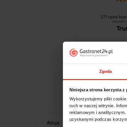
371
opinii kli
zebranych i
Zgoda
Niniejsza strona korzysta z
Jak zbieramy opini
Wykorzystujemy pliki cookie 
ruch w naszej witrynie. Inf
reklamowym i analitycznym. 
uzyskanymi podczas korzysta
Alicja
zweryfikowano