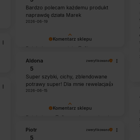
Dziękujemy za zaufanie.
Bardzo polecam każdemu produkt
naprawdę działa Marek
2026-06-19
Komentarz sklepu
Dziękujemy za opinię 🙂 Cieszymy
się, że środek spełnił oczekiwania i
Aldona
zweryfikowano
potwierdził swoją skuteczność.
5
Super szybki, cichy, zblendowane
potrawy super! Dla mnie rewelacja👍️
2026-06-15
Komentarz sklepu
Dziękujemy 🙂 Super, że urządzenie
sprawdza się w codziennym
Piotr
zweryfikowano
użytkowaniu. Życzymy wielu
5