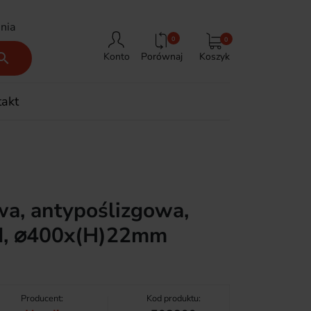
nia
0
0
Porównaj
Koszyk

Konto
takt
wa, antypoślizgowa,
I, ⌀400x(H)22mm
0
Producent:
Kod produktu: