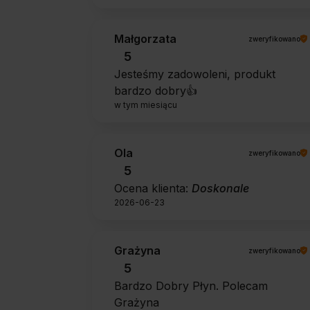
Małgorzata
zweryfikowano
5
Jesteśmy zadowoleni, produkt
bardzo dobry👍️
w tym miesiącu
Ola
zweryfikowano
5
Ocena klienta:
Doskonale
2026-06-23
Grażyna
zweryfikowano
5
Bardzo Dobry Płyn. Polecam
Grażyna