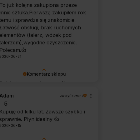
To już kolejna zakupiona przeze
mnie sztuka.Pierwszą zakupiłem rok
temu i sprawdza się znakomicie.
Łatwość obsługi, brak ruchomych
elementów (talerz, wózek pod
talerzem),wygodne czyszczenie.
Polecam.👍️
2026-06-21
Komentarz sklepu
Dziękujemy za tak szczegółową
opinię 🙂 Cieszymy się, że doceniła
Adam
zweryfikowano
Pani wygodę obsługi i łatwość
5
utrzymania urządzenia w czystości.
Kupuję od kilku lat. Zawsze szybko i
To dla nas bardzo cenna informacja.
sprawnie. Płyn idealny 👍️
2026-06-15