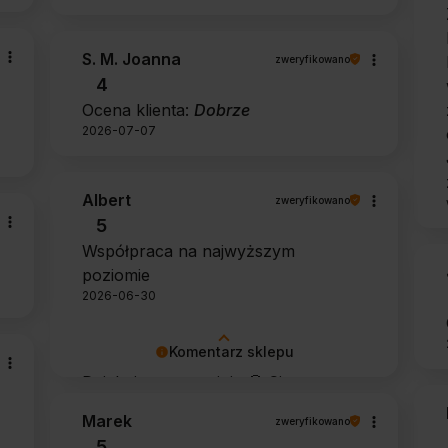
S. M. Joanna
zweryfikowano
4
Ocena klienta:
Dobrze
2026-07-07
Albert
zweryfikowano
5
Współpraca na najwyższym
poziomie
2026-06-30
Komentarz sklepu
Dziękujemy za opinię 🙂 Cieszymy
się, że zarówno współpraca, jak i
Marek
zweryfikowano
zakup spełniły Pana oczekiwania.
5