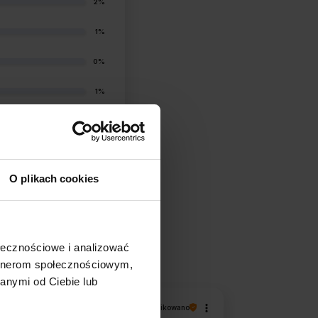
2%
1%
0%
1%
O plikach cookies
filtry
ołecznościowe i analizować
artnerom społecznościowym,
anymi od Ciebie lub
Piotr
zweryfikowano