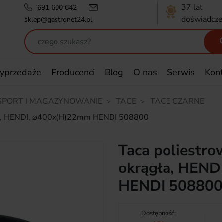
37 lat
691 600 642
doświadcze
sklep@gastronet24.pl
yprzedaże
Producenci
Blog
O nas
Serwis
Kon
SPORT I MAGAZYNOWANIE
TACE
TACE CZARNE
ągła, HENDI, ⌀400x(H)22mm HENDI 508800
Taca poliestro
okrągła, HEND
HENDI 50880
Dostępność: