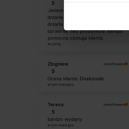
5
Jestem zaskoczona, że ta paczka
dotarła do mnie tak szybko. Paczka
dotarła cała i zdrowa. Szybko,
sprawnie, bez problemów. Bardzo
pomocna obsługa klienta.
wczoraj
Zbigniew
zweryfikowano
5
Ocena klienta:
Doskonale
w tym miesiącu
Teresa
zweryfikowano
5
bardzo wydajny
w tym miesiącu