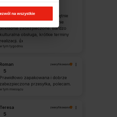
5
Ekspresowa dostawa, super.
ezwól na wszystkie
Obsługa bardzo pomocna, chętnie
podpowie i doradzi. Opakowanie
dokładnie zabezpieczone. Bardzo
kulturalna obsługa, krótkie terminy
realizacji. 👍️
w tym tygodniu
Roman
zweryfikowano
5
Prawidłowo zapakowana i dobrze
zabezpieczona przesyłka, polecam.
w tym miesiącu
Teresa
zweryfikowano
5