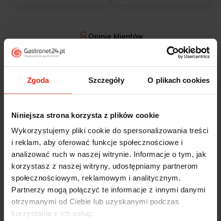
Opinie klientów
Jak zbieramy opinie?
filtry
Zgoda
Szczegóły
O plikach cookies
Alicja
zweryfikowano
5
Niniejsza strona korzysta z plików cookie
Jestem zaskoczona, że ta paczka dotarła do mnie tak
Wykorzystujemy pliki cookie do spersonalizowania treści
szybko. Paczka dotarła cała i zdrowa. Szybko,
i reklam, aby oferować funkcje społecznościowe i
sprawnie, bez problemów. Bardzo pomocna obsługa
analizować ruch w naszej witrynie. Informacje o tym, jak
klienta.
korzystasz z naszej witryny, udostępniamy partnerom
wczoraj
społecznościowym, reklamowym i analitycznym.
Partnerzy mogą połączyć te informacje z innymi danymi
Magdalena
zweryfikowano
otrzymanymi od Ciebie lub uzyskanymi podczas
5
korzystania z ich usług.
Ekspresowa realizacja zamówienia. Towar zgodny z