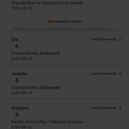
Współpraca na najwyższym poziomie
2026-06-30
Komentarz sklepu
Dziękujemy za opinię 🙂 Cieszymy się, że zarówno
współpraca, jak i zakup spełniły Pana oczekiwania.
Ola
zweryfikowano
Dziękujemy za zaufanie.
5
Ocena klienta:
Doskonale
2026-06-23
Jolanta
zweryfikowano
5
Ocena klienta:
Doskonale
2026-06-22
Grażyna
zweryfikowano
5
Bardzo Dobry Płyn. Polecam Grażyna
2026-06-22