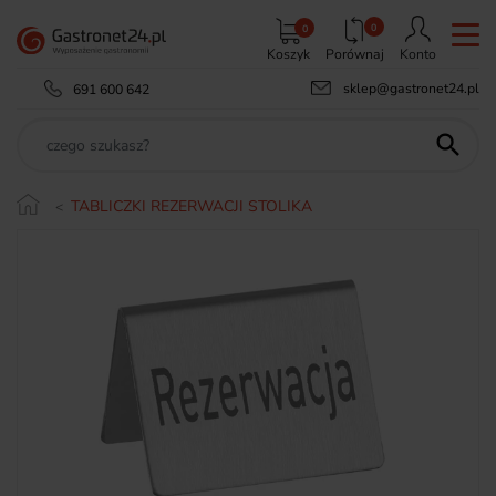
0
0
Koszyk
Porównaj
Konto
sklep@gastronet24.pl
691 600 642

TABLICZKI REZERWACJI STOLIKA