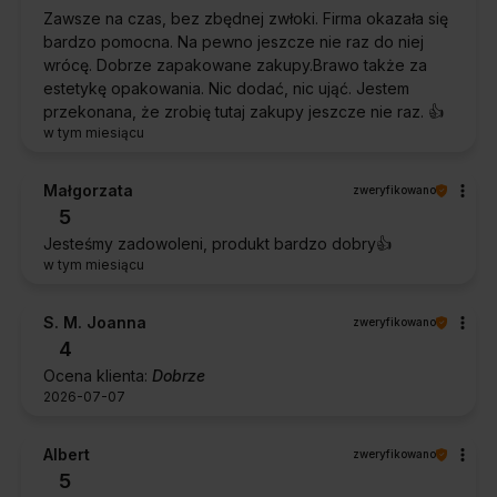
Zawsze na czas, bez zbędnej zwłoki. Firma okazała się
bardzo pomocna. Na pewno jeszcze nie raz do niej
wrócę. Dobrze zapakowane zakupy.Brawo także za
estetykę opakowania. Nic dodać, nic ująć. Jestem
przekonana, że zrobię tutaj zakupy jeszcze nie raz. 👍️
w tym miesiącu
Małgorzata
zweryfikowano
5
Jesteśmy zadowoleni, produkt bardzo dobry👍️
w tym miesiącu
S. M. Joanna
zweryfikowano
4
Ocena klienta:
Dobrze
2026-07-07
Albert
zweryfikowano
5