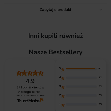
Zapytaj o produkt

Inni kupili również
Nasze Bestsellery
5
97%
4
2%
4.9
3
1%
371
opinii klientów
z całego okresu
2
0%
zebranych i zweryfikowanych przez
1
1%