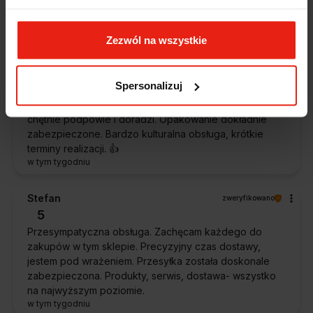
oczekiwaniami. Sprzedawca profesjonalny i godny
polecenia 👍️👍️👍️👍️👍️👍️👍️
w tym tygodniu
Zezwól na wszystkie
Piotr
zweryfikowano
Spersonalizuj
5
Ekspresowa dostawa, super. Obsługa bardzo pomocna,
chętnie podpowie i doradzi. Opakowanie dokładnie
zabezpieczone. Bardzo kulturalna obsługa, krótkie
terminy realizacji. 👍️
w tym tygodniu
Stefan
zweryfikowano
5
Przesympatyczna obsługa. Zachęcam każdego do
zakupów w tym sklepie. Precyzyjny czas dostawy,
jestem pod wrażeniem. Przesyłka została doskonale
zabezpieczona. Produkty, serwis, dostawa- wszystko
na najwyższym poziomie.
w tym tygodniu