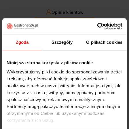
Opinie klientów
Jak zbieramy opinie?
filtry
Zgoda
Szczegóły
O plikach cookies
Marcin
zweryfikowano
5
Niniejsza strona korzysta z plików cookie
Polecam szybko sprawnie dobrze zapakowane
Zostałem świetnie obsłużony. Brawa dla pracowników.
Wykorzystujemy pliki cookie do spersonalizowania treści
w tym tygodniu
i reklam, aby oferować funkcje społecznościowe i
analizować ruch w naszej witrynie. Informacje o tym, jak
Alicja
zweryfikowano
korzystasz z naszej witryny, udostępniamy partnerom
5
społecznościowym, reklamowym i analitycznym.
Jestem zaskoczona, że ta paczka dotarła do mnie tak
Partnerzy mogą połączyć te informacje z innymi danymi
szybko. Paczka dotarła cała i zdrowa. Szybko,
otrzymanymi od Ciebie lub uzyskanymi podczas
sprawnie, bez problemów. Bardzo pomocna obsługa
korzystania z ich usług.
klienta.
w tym tygodniu