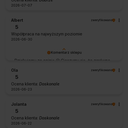
2026-07-07
Albert
zweryfikowano
5
Współpraca na najwyższym poziomie
2026-06-30
Komentarz sklepu
Dziękujemy za opinię 🙂 Cieszymy się, że zarówno
współpraca, jak i zakup spełniły Pana oczekiwania.
Ola
zweryfikowano
Dziękujemy za zaufanie.
5
Ocena klienta:
Doskonale
2026-06-23
Jolanta
zweryfikowano
5
Ocena klienta:
Doskonale
2026-06-22