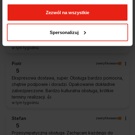
Zezwól na wszystkie
Magdalena
zweryfikowano
5
Ekspresowa realizacja zamówienia. Towar zgodny z
Spersonalizuj
oczekiwaniami. Sprzedawca profesjonalny i godny
polecenia 👍️👍️👍️👍️👍️👍️👍️
w tym tygodniu
Piotr
zweryfikowano
5
Ekspresowa dostawa, super. Obsługa bardzo pomocna,
chętnie podpowie i doradzi. Opakowanie dokładnie
zabezpieczone. Bardzo kulturalna obsługa, krótkie
terminy realizacji. 👍️
w tym tygodniu
Stefan
zweryfikowano
5
Przesympatyczna obsługa. Zachęcam każdego do