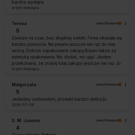
bardzo wydajny
w tym miesiącu
Teresa
zweryfikowano
5
Zawsze na czas, bez zbędnej zwłoki. Firma okazała się
bardzo pomocna. Na pewno jeszcze nie raz do niej
wrócę. Dobrze zapakowane zakupy.Brawo także za
estetykę opakowania. Nic dodać, nic ująć. Jestem
przekonana, że zrobię tutaj zakupy jeszcze nie raz. 👍️
w tym miesiącu
Małgorzata
zweryfikowano
5
Jesteśmy zadowoleni, produkt bardzo dobry👍️
2026-07-09
S. M. Joanna
zweryfikowano
4
Ocena klienta:
Dobrze