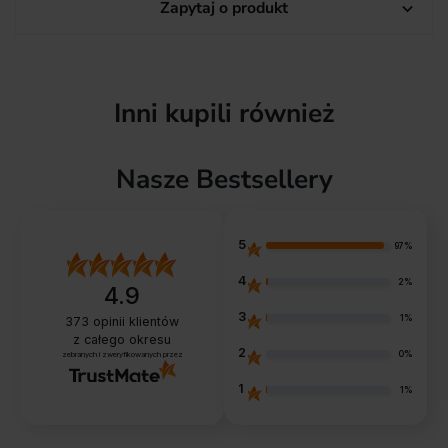
Zapytaj o produkt

Inni kupili również
Nasze Bestsellery
5
97%
4
2%
4.9
3
1%
373
opinii klientów
z całego okresu
2
0%
zebranych i zweryfikowanych przez
1
1%