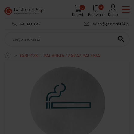
0
0
Koszyk
Porównaj
Konto
sklep@gastronet24.pl
691 600 642

TABLICZKI - PALARNIA / ZAKAZ PALENIA