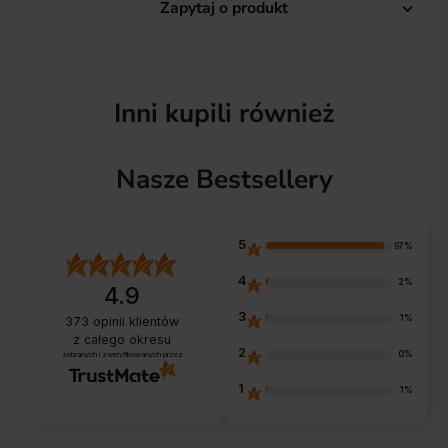
Zapytaj o produkt

Inni kupili również
Nasze Bestsellery
5
97%
4
2%
4.9
3
1%
373
opinii klientów
z całego okresu
2
0%
zebranych i zweryfikowanych przez
1
1%