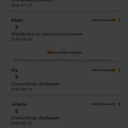
2026-07-07
Albert
zweryfikowano
5
Współpraca na najwyższym poziomie
2026-06-30
Komentarz sklepu
Dziękujemy za opinię 🙂 Cieszymy się, że zarówno
współpraca, jak i zakup spełniły Pana oczekiwania.
Ola
zweryfikowano
Dziękujemy za zaufanie.
5
Ocena klienta:
Doskonale
2026-06-23
Jolanta
zweryfikowano
5
Ocena klienta:
Doskonale
2026-06-22