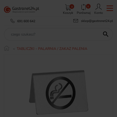
0
0
Koszyk
Porównaj
Konto
sklep@gastronet24.pl
691 600 642

TABLICZKI - PALARNIA / ZAKAZ PALENIA