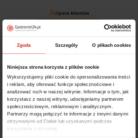
Opinie klientów
Jak zbieramy opinie?
filtry
Zgoda
Szczegóły
O plikach cookies
Marcin
zweryfikowano
5
Niniejsza strona korzysta z plików cookie
Polecam szybko sprawnie dobrze zapakowane
Zostałem świetnie obsłużony. Brawa dla pracowników.
Wykorzystujemy pliki cookie do spersonalizowania treści
dzisiaj
i reklam, aby oferować funkcje społecznościowe i
analizować ruch w naszej witrynie. Informacje o tym, jak
Alicja
zweryfikowano
korzystasz z naszej witryny, udostępniamy partnerom
5
społecznościowym, reklamowym i analitycznym.
Jestem zaskoczona, że ta paczka dotarła do mnie tak
Partnerzy mogą połączyć te informacje z innymi danymi
szybko. Paczka dotarła cała i zdrowa. Szybko,
otrzymanymi od Ciebie lub uzyskanymi podczas
sprawnie, bez problemów. Bardzo pomocna obsługa
korzystania z ich usług.
klienta.
wczoraj