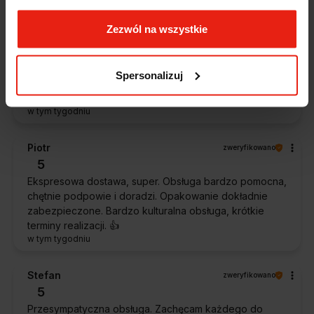
Zezwól na wszystkie
Magdalena
zweryfikowano
5
Ekspresowa realizacja zamówienia. Towar zgodny z
Spersonalizuj
oczekiwaniami. Sprzedawca profesjonalny i godny
polecenia 👍️👍️👍️👍️👍️👍️👍️
w tym tygodniu
Piotr
zweryfikowano
5
Ekspresowa dostawa, super. Obsługa bardzo pomocna,
chętnie podpowie i doradzi. Opakowanie dokładnie
zabezpieczone. Bardzo kulturalna obsługa, krótkie
terminy realizacji. 👍️
w tym tygodniu
Stefan
zweryfikowano
5
Przesympatyczna obsługa. Zachęcam każdego do