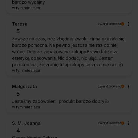
bardzo wydajny
w tym miesiącu
Teresa
zweryfikowano
5
Zawsze na czas, bez zbędnej zwłoki. Firma okazała się
bardzo pomocna. Na pewno jeszcze nie raz do niej
wrócę. Dobrze zapakowane zakupy.Brawo także za
estetykę opakowania. Nic dodać, nic ująć. Jestem
przekonana, że zrobię tutaj zakupy jeszcze nie raz. 👍️
w tym miesiącu
Małgorzata
zweryfikowano
5
Jesteśmy zadowoleni, produkt bardzo dobry👍️
w tym miesiącu
S. M. Joanna
zweryfikowano
4
Ocena klienta:
Dobrze