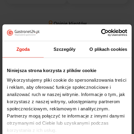
Opinie klientów
Jak zbieramy opinie?
filtry
Zgoda
Szczegóły
O plikach cookies
Marcin
zweryfikowano
5
Niniejsza strona korzysta z plików cookie
Polecam szybko sprawnie dobrze zapakowane
Wykorzystujemy pliki cookie do spersonalizowania treści
Zostałem świetnie obsłużony. Brawa dla pracowników.
i reklam, aby oferować funkcje społecznościowe i
wczoraj
analizować ruch w naszej witrynie. Informacje o tym, jak
korzystasz z naszej witryny, udostępniamy partnerom
Alicja
zweryfikowano
społecznościowym, reklamowym i analitycznym.
5
Partnerzy mogą połączyć te informacje z innymi danymi
Jestem zaskoczona, że ta paczka dotarła do mnie tak
otrzymanymi od Ciebie lub uzyskanymi podczas
szybko. Paczka dotarła cała i zdrowa. Szybko,
korzystania z ich usług.
sprawnie, bez problemów. Bardzo pomocna obsługa