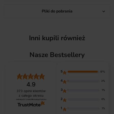
Pliki do pobrania

Inni kupili również
Nasze Bestsellery
5
97%
4
2%
4.9
3
1%
373
opinii klientów
z całego okresu
2
0%
zebranych i zweryfikowanych przez
1
1%