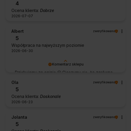
4
Ocena klienta:
Dobrze
2026-07-07
Albert
zweryfikowano
5
Współpraca na najwyższym poziomie
2026-06-30
Komentarz sklepu
Dziękujemy za opinię 🙂 Cieszymy się, że zarówno
współpraca, jak i zakup spełniły Pana oczekiwania.
Ola
zweryfikowano
Dziękujemy za zaufanie.
5
Ocena klienta:
Doskonale
2026-06-23
Jolanta
zweryfikowano
5