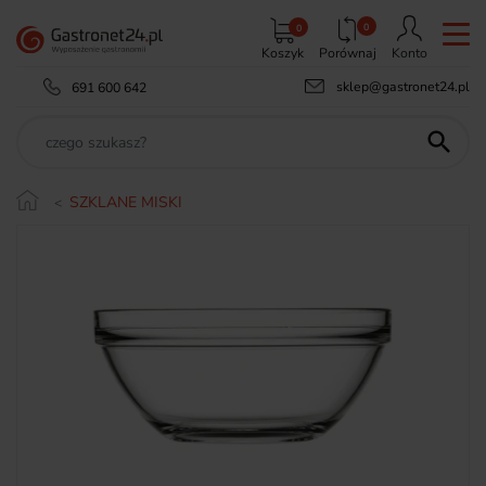
0
0
Koszyk
Porównaj
Konto
sklep@gastronet24.pl
691 600 642

SZKLANE MISKI