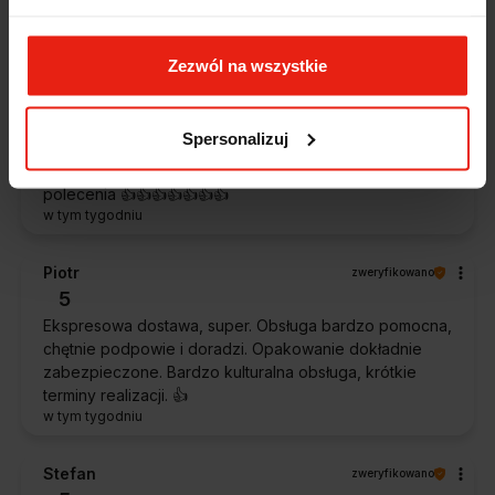
klienta.
w tym tygodniu
Zezwól na wszystkie
Magdalena
zweryfikowano
5
Spersonalizuj
Ekspresowa realizacja zamówienia. Towar zgodny z
oczekiwaniami. Sprzedawca profesjonalny i godny
polecenia 👍️👍️👍️👍️👍️👍️👍️
w tym tygodniu
Piotr
zweryfikowano
5
Ekspresowa dostawa, super. Obsługa bardzo pomocna,
chętnie podpowie i doradzi. Opakowanie dokładnie
zabezpieczone. Bardzo kulturalna obsługa, krótkie
terminy realizacji. 👍️
w tym tygodniu
Stefan
zweryfikowano