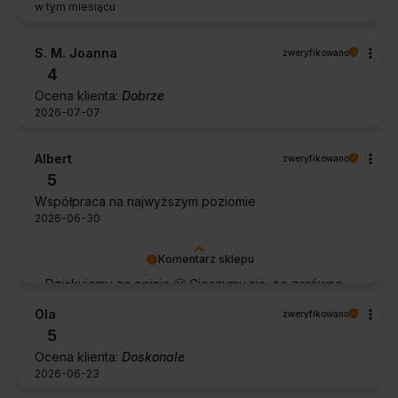
w tym miesiącu
S. M. Joanna
zweryfikowano
4
Ocena klienta:
Dobrze
2026-07-07
Albert
zweryfikowano
5
Współpraca na najwyższym poziomie
2026-06-30
Komentarz sklepu
Dziękujemy za opinię 🙂 Cieszymy się, że zarówno
współpraca, jak i zakup spełniły Pana oczekiwania.
Ola
zweryfikowano
Dziękujemy za zaufanie.
5
Ocena klienta:
Doskonale
2026-06-23