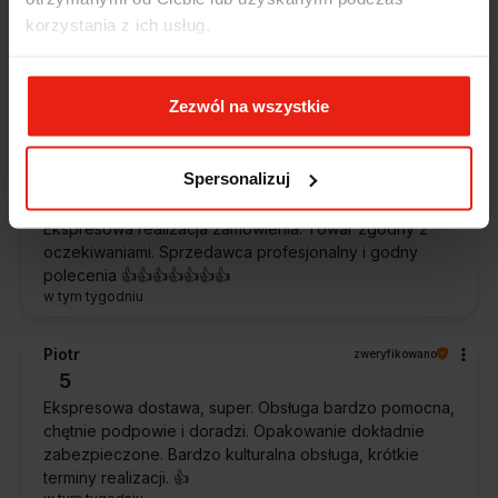
korzystania z ich usług.
Jestem zaskoczona, że ta paczka dotarła do mnie tak
szybko. Paczka dotarła cała i zdrowa. Szybko,
sprawnie, bez problemów. Bardzo pomocna obsługa
klienta.
Zezwól na wszystkie
w tym tygodniu
Magdalena
zweryfikowano
Spersonalizuj
5
Ekspresowa realizacja zamówienia. Towar zgodny z
oczekiwaniami. Sprzedawca profesjonalny i godny
polecenia 👍️👍️👍️👍️👍️👍️👍️
w tym tygodniu
Piotr
zweryfikowano
5
Ekspresowa dostawa, super. Obsługa bardzo pomocna,
chętnie podpowie i doradzi. Opakowanie dokładnie
zabezpieczone. Bardzo kulturalna obsługa, krótkie
terminy realizacji. 👍️