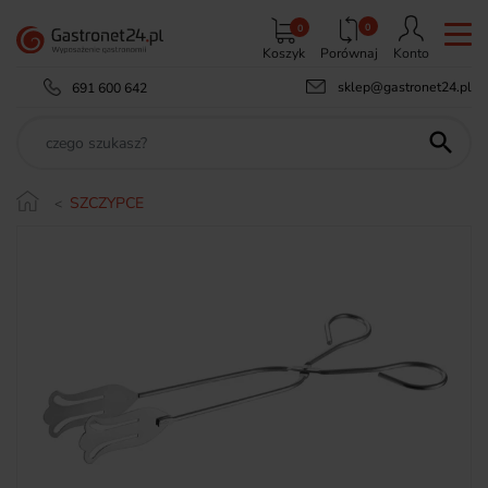
0
0
Koszyk
Porównaj
Konto
sklep@gastronet24.pl
691 600 642

SZCZYPCE