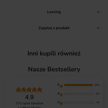
Leasing

Zapytaj o produkt

Inni kupili również
Nasze Bestsellery
5
97%
4
2%
4.9
3
1%
373
opinii klientów
z całego okresu