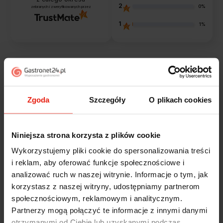
2
0%
zebranych i zweryfikowanych przez
1
1%
Opinie klientów
Jak zbieramy opinie?
filtry
Zgoda
Szczegóły
O plikach cookies
Niniejsza strona korzysta z plików cookie
Marcin
zweryfikowano
Wykorzystujemy pliki cookie do spersonalizowania treści
5
i reklam, aby oferować funkcje społecznościowe i
Polecam szybko sprawnie dobrze zapakowane
analizować ruch w naszej witrynie. Informacje o tym, jak
Zostałem świetnie obsłużony. Brawa dla pracowników.
wczoraj
korzystasz z naszej witryny, udostępniamy partnerom
społecznościowym, reklamowym i analitycznym.
Partnerzy mogą połączyć te informacje z innymi danymi
Alicja
zweryfikowano
5
otrzymanymi od Ciebie lub uzyskanymi podczas