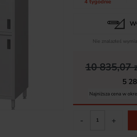
4 tygodnie
Wy
Nie znalazłeś wymia
10 835,07 z
5 28
Najniższa cena w okr
-
+