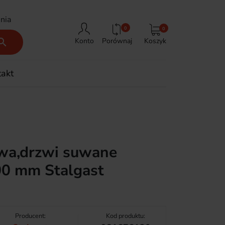
nia
0
0
Porównaj
Koszyk

Konto
takt
owa,drzwi suwane
0 mm Stalgast
Producent:
Kod produktu: