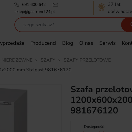
37 lat
691 600 642
doświadcze
sklep@gastronet24.pl
yprzedaże
Producenci
Blog
O nas
Serwis
Kon
 NIERDZEWNE
SZAFY
SZAFY PRZELOTOWE
00x2000 mm Stalgast 981676120
Szafa przelot
1200x600x200
981676120
Dostępność: