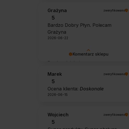
Grażyna
zweryfikowano
5
Bardzo Dobry Płyn. Polecam
Grażyna
2026-06-22
Komentarz sklepu
Bardzo dziękujemy za pozytywną
opinię 🙂 Życzymy, aby płyn nadal
Marek
zweryfikowano
zapewniał doskonałe efekty przy
5
każdym użyciu.
Ocena klienta:
Doskonale
2026-06-15
Wojciech
zweryfikowano
5