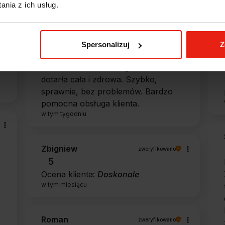
nia z ich usług.
Alicja
zweryfikowano
5
Spersonalizuj
Z
Jestem zaskoczona, że ta paczka
dotarła do mnie tak szybko. Paczka
dotarła cała i zdrowa. Szybko,
sprawnie, bez problemów. Bardzo
pomocna obsługa klienta.
w tym tygodniu
Zbigniew
zweryfikowano
5
Ocena klienta:
Doskonale
w tym miesiącu
Roman
zweryfikowano